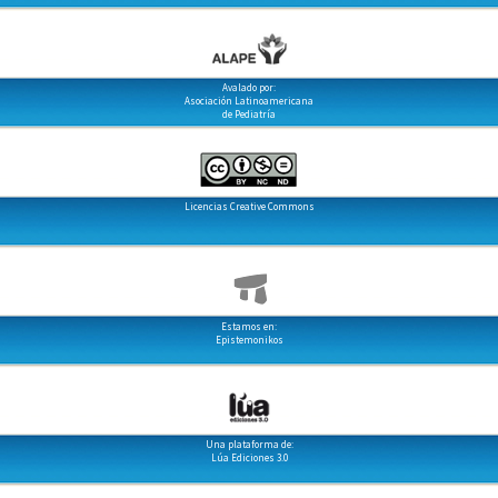
Avalado por:
Asociación Latinoamericana
de Pediatría
Licencias Creative Commons
Estamos en:
Epistemonikos
Una plataforma de:
Lúa Ediciones 3.0