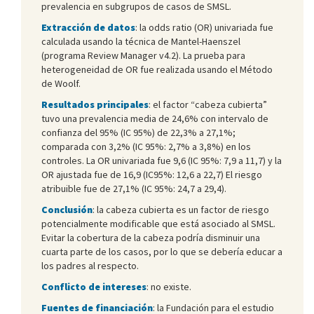
prevalencia en subgrupos de casos de SMSL.
Extracción de datos
: la odds ratio (OR) univariada fue
calculada usando la técnica de Mantel-Haenszel
(programa Review Manager v4.2). La prueba para
heterogeneidad de OR fue realizada usando el Método
de Woolf.
Resultados principales
: el factor “cabeza cubierta”
tuvo una prevalencia media de 24,6% con intervalo de
confianza del 95% (IC 95%) de 22,3% a 27,1%;
comparada con 3,2% (IC 95%: 2,7% a 3,8%) en los
controles. La OR univariada fue 9,6 (IC 95%: 7,9 a 11,7) y la
OR ajustada fue de 16,9 (IC95%: 12,6 a 22,7) El riesgo
atribuible fue de 27,1% (IC 95%: 24,7 a 29,4).
Conclusión
: la cabeza cubierta es un factor de riesgo
potencialmente modificable que está asociado al SMSL.
Evitar la cobertura de la cabeza podría disminuir una
cuarta parte de los casos, por lo que se debería educar a
los padres al respecto.
Conflicto de intereses
: no existe.
Fuentes de financiación
: la Fundación para el estudio