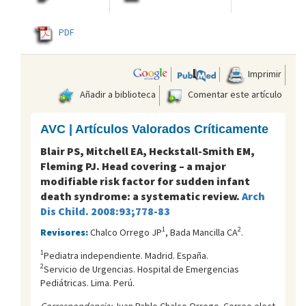
PDF
Imprimir
Añadir a biblioteca
Comentar este artículo
AVC | Artículos Valorados Críticamente
Blair PS, Mitchell EA, Heckstall-Smith EM,
Fleming PJ. Head covering – a major
modifiable risk factor for sudden infant
death syndrome: a systematic review.
Arch
Dis Child. 2008:93;778-83
1
2
Revisores:
Chalco Orrego JP
, Bada Mancilla CA
.
1
Pediatra independiente. Madrid. España.
2
Servicio de Urgencias. Hospital de Emergencias
Pediátricas. Lima. Perú.
Correspondencia:
Juan Pablo Chalco Orrego. Correo elect