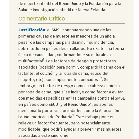
de muerte infantil del Reino Unido y la Fundación para la
Salud e Investigación Infantil de Nueva Zelanda.
Comentario Crítico
Justificación
: el SMSL continúa siendo una de las
primeras causas de muerte en menores de un año a
pesar de las campañas para disminuir su incidencia,
sobre todo en países desarrollados. No existe una teoría
única de causalidad, confirmándose su naturaleza
1
multifactorial
. Los factores de riesgo o protectores
asociados (posición para dormir, compartir la cama con el
lactante, el colchón y la ropa de cama, el uso del
1,2
chupete, etc), son ampliamente conocidos
. Sin
embargo, un factor de riesgo como la cabeza cubierta
por ropa de cama, que sí se incluye como factor a evitar
con medidas específicas en las campañas contra el SMSL
1
2
en países como EEUU
y el Reino Unido
, es apenas
mencionado por otras sociedades como la Asociación
3
Latinoamericana de Pediatría
. Este trabajo pone en
relieve un factor frecuente, pero potencialmente
modificable, que podría ayudar a prevenir más muertes
asociadas a este síndrome.