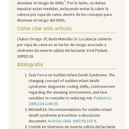
5
disminuir el riesgo de SMSL
. Por lo tanto, se deben
impulsar estas medidas, incluyendo evitar la cubrir la
cabeza por ropa de cama, dentro de los consejos para
disminuir el riesgo del SMSL.
Cómo citar este artículo
Chalco Orrego JP, Bada Mancilla CA. La cabeza cubierta
por ropa de cama es un factor de riesgo asociado a
síndrome de muerte súbita del lactante. Evid Pediatr.
2009;5:26.
Bibliografía
Task Force on Sudden Infant Death Syndrome. The
changing concept of sudden infant death
syndrome: diagnostic coding shifts, controversies
regarding the sleeping environment, and new
variables to consider in reducing risk.
Pediatrics.
2005;116:1245-55
.
Mitchell EA. Recommendations for sudden infant
death syndrome prevention: a discussion
document.
Arch Dis Child. 2007;92:155-9
.
Comité en Síndrome de muerte súbita del lactante