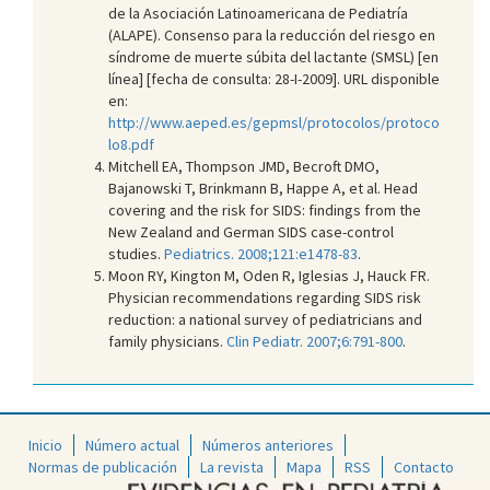
de la Asociación Latinoamericana de Pediatría
(ALAPE). Consenso para la reducción del riesgo en
síndrome de muerte súbita del lactante (SMSL) [en
línea] [fecha de consulta: 28-I-2009]. URL disponible
en:
http://www.aeped.es/gepmsl/protocolos/protoco
lo8.pdf
Mitchell EA, Thompson JMD, Becroft DMO,
Bajanowski T, Brinkmann B, Happe A, et al. Head
covering and the risk for SIDS: findings from the
New Zealand and German SIDS case-control
studies.
Pediatrics. 2008;121:e1478-83
.
Moon RY, Kington M, Oden R, Iglesias J, Hauck FR.
Physician recommendations regarding SIDS risk
reduction: a national survey of pediatricians and
family physicians.
Clin Pediatr. 2007;6:791-800
.
Inicio
Número actual
Números anteriores
Normas de publicación
La revista
Mapa
RSS
Contacto