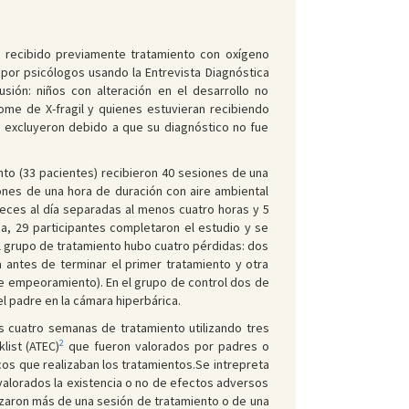
n recibido previamente tratamiento con oxígeno
 por psicólogos usando la Entrevista Diagnóstica
sión: niños con alteración en el desarrollo no
ome de X-fragil y quienes estuvieran recibiendo
e excluyeron debido a que su diagnóstico no fue
nto (33 pacientes) recibieron 40 sesiones de una
ones de una hora de duración con aire ambiental
eces al día separadas al menos cuatro horas y 5
a, 29 participantes completaron el estudio y se
 el grupo de tratamiento hubo cuatro pérdidas: dos
antes de terminar el primer tratamiento y otra
e empeoramiento). En el grupo de control dos de
del padre en la cámara hiperbárica.
s cuatro semanas de tratamiento utilizando tres
2
list (ATEC)
que fueron valorados por padres o
os que realizaban los tratamientos.Se intrepreta
valorados la existencia o no de efectos adversos
lizaron más de una sesión de tratamiento o de una