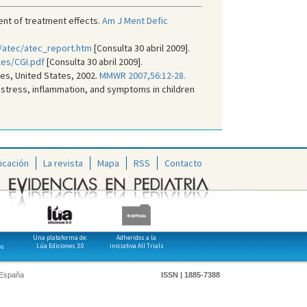
ent of treatment effects.
Am J Ment Defic
/atec/atec_report.htm
[Consulta 30 abril 2009].
les/CGI.pdf
[Consulta 30 abril 2009].
es, United States, 2002.
MMWR 2007,56:12-28.
 stress, inflammation, and symptoms in children
icación
La revista
Mapa
RSS
Contacto
Una plataforma de:
Adheridos a la
Lúa Ediciones 3.0
iniciativa All Trials
os
 España
ISSN | 1885-7388