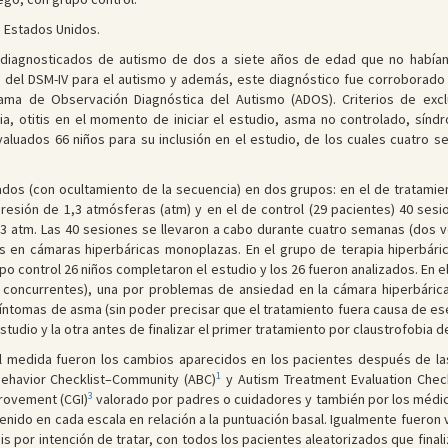
n Estados Unidos.
s diagnosticados de autismo de dos a siete años de edad que no había
os del DSM-IV para el autismo y además, este diagnóstico fue corroborado
ama de Observación Diagnóstica del Autismo (ADOS). Criterios de exclu
a, otitis en el momento de iniciar el estudio, asma no controlado, síndr
luados 66 niños para su inclusión en el estudio, de los cuales cuatro s
zados (con ocultamiento de la secuencia) en dos grupos: en el de tratamie
resión de 1,3 atmósferas (atm) y en el de control (29 pacientes) 40 sesi
3 atm. Las 40 sesiones se llevaron a cabo durante cuatro semanas (dos v
as en cámaras hiperbáricas monoplazas. En el grupo de terapia hiperbáric
rupo control 26 niños completaron el estudio y los 26 fueron analizados. En
concurrentes), una por problemas de ansiedad en la cámara hiperbárica 
ntomas de asma (sin poder precisar que el tratamiento fuera causa de es
estudio y la otra antes de finalizar el primer tratamiento por claustrofobia 
ipal medida fueron los cambios aparecidos en los pacientes después de la
1
 Behavior Checklist–Community (ABC)
y Autism Treatment Evaluation Check
3
provement (CGI)
valorado por padres o cuidadores y también por los médic
nido en cada escala en relación a la puntuación basal. Igualmente fueron 
sis por intención de tratar, con todos los pacientes aleatorizados que fina