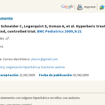
Imprimir
camente
 Schneider C, Logerquist S, Usman A, et al. Hyperbaric trea
nd, controlled trial.
BMC Pediatrics 2009,9:21
2
dés JJ
.
rú.
a. Correo electrónico:
yhuroc@gmail.com
ños
;
oxigenación hiperbárica
;
trastorno autista
 aceptación:
21/05/2009
Fecha de publicación:
01/06/2009
 tratamiento con oxígeno hiperbárico en niños con autismo.
iego, con grupo control.