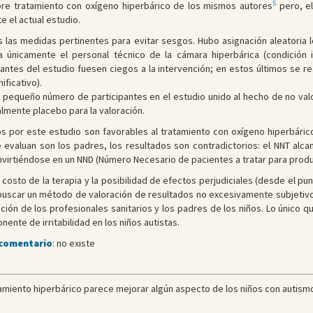
5
obre tratamiento con oxígeno hiperbárico de los mismos autores
pero, el
e el actual estudio.
 las medidas pertinentes para evitar sesgos. Hubo asignación aleatoria l
 únicamente el personal técnico de la cámara hiperbárica (condición i
antes del estudio fuesen ciegos a la intervención; en estos últimos se r
ificativo).
 pequeño número de participantes en el estudio unido al hecho de no valo
almente placebo para la valoración.
os por este estudio son favorables al tratamiento con oxígeno hiperbári
 evaluan son los padres, los resultados son contradictorios: el NNT alca
virtiéndose en un NND (Número Necesario de pacientes a tratar para produ
l costo de la terapia y la posibilidad de efectos perjudiciales (desde el pu
buscar un método de valoración de resultados no excesivamente subjetivo
ción de los profesionales sanitarios y los padres de los niños. Lo único qu
nte de irritabilidad en los niños autistas.
 comentario
: no existe
tamiento hiperbárico parece mejorar algún aspecto de los niños con autismo.