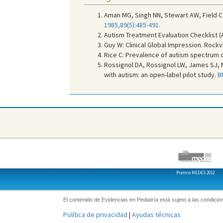
Aman MG, Singh NN, Stewart AW, Field CJ
1985,89(5):485-491.
Autism Treatment Evaluation Checklist (A
Guy W: Clinical Global Impression. Rockv
Rice C: Prevalence of autism spectrum d
Rossignol DA, Rossignol LW, James SJ, 
with autism: an open-label pilot study.
B
Premio MEDES 2012
El contenido de Evidencias en Pediatría está sujeto a las condicion
Política de privacidad
|
Ayudas técnicas