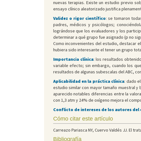
nuevas terapias. Existe un estudio previo s
ensayo clínico aleatorizado justifica plenament
Validez o rigor científico
: se tomaron todas
padres, médicos y psicólogos; conociéndola
lográndose que los evaluadores y los particip
determinar a qué grupo fue asignado (p no sign
Como inconvenientes del estudio, destacar el
hubiera sido interesante el tener un grupo tot
Importancia clínica
: los resultados obtenid
variable efecto; sin embargo, cuando los que
resultados de algunas subescalas del ABC, con
Aplicabilidad en la práctica clínica
: dado e
estudio similar con mayor tamaño muestral y 
aparecido notables diferencias entre la valora
con 1,3 atm y 24% de oxígeno mejora el compone
Conflicto de intereses de los autores del
Cómo citar este artículo
Carreazo Pariasca NY, Cuervo Valdés JJ. El tra
Bibliografía