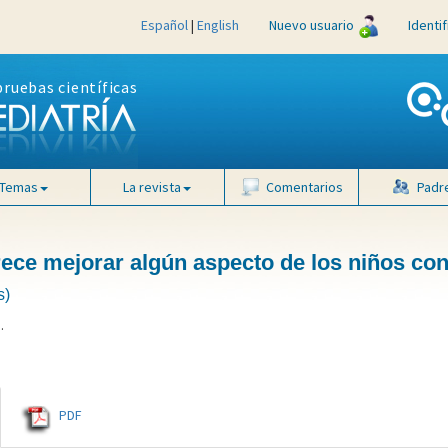
Español
|
English
Nuevo usuario
Identi
pruebas científicas
Temas
La revista
Comentarios
Padr
rece mejorar algún aspecto de los niños co
s)
J
.
PDF