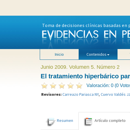
Toma de decisiones clínicas basadas en 
Inicio
Contenidos
Junio 2009. Volumen 5. Número 2
El tratamiento hiperbárico pa
Valoración: 0 (0 Voto
Revisores:
Carreazo Pariasca NY
,
Cuervo Valdés J
Resumen
Artículo completo