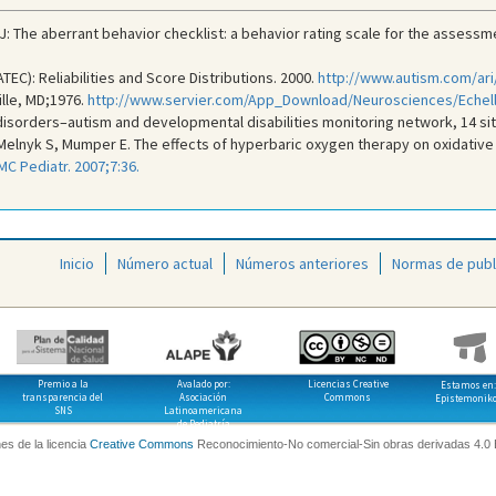
: The aberrant behavior checklist: a behavior rating scale for the assessm
TEC): Reliabilities and Score Distributions. 2000.
http://www.autism.com/ari
ille, MD;1976.
http://www.servier.com/App_Download/Neurosciences/Echel
isorders–autism and developmental disabilities monitoring network, 14 sit
Melnyk S, Mumper E. The effects of hyperbaric oxygen therapy on oxidative
MC Pediatr. 2007;7:36.
Inicio
Número actual
Números anteriores
Normas de publ
Premio a la
Avalado por:
Licencias Creative
Estamos en:
transparencia del
Asociación
Commons
Epistemonik
SNS
Latinoamericana
de Pediatría
es de la licencia
Creative Commons
Reconocimiento-No comercial-Sin obras derivadas 4.0