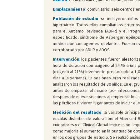
Emplazamiento
: comunitario: seis centros e
Población de estudio
: se incluyeron niño
hiperbárico. Todos ellos cumplían los criteri
para el Autismo Revisada (ADI-R) y el Progr
especificado, síndrome de Asperger, epilepsi
medicación con agentes quelantes. Fueron eva
corroborado por ADI-R y ADOS.
Intervención
: los pacientes fueron aleatori
hora de duración con oxígeno al 24 % a una p
(oxígeno al 21%) levemente presurizado a 1,0
días a la semana). La sesiones eran realizad
analizaron los resultados de 30 niños. En el g
antes de empezar el mismo (por infecciones 
después de nueve sesiones al empeorar los sí
las pérdidas tuvieron lugar antes de iniciar el 
Medición del resultado
: la variable princ
escalas distintas de valoración: el Aberrant
cuidadores y el Clinical Global Impression–Im
como mejoría el aumento en la puntuación obte
en los dos grupos de estudio. Se realizó análi