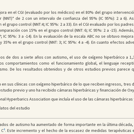
jora en el CGI (evaluado por los médicos) en el 80% del grupo intervenci
 (NNT)* de 2 con un intervalo de confianza del 95% (IC 95%): 2 a 6). A
 grupo control (NNT:4; IC 95%: 2 a 33). En el CGI evaluado por los padres
mparación con 15% en el grupo control (NNT: 6; IC 95%: 2 a -15). Además,
IC 95%: 3 a -14). En la evaluación de la escala ABC no se obtuvo mejora e
n y 35% en el grupo control (NNT: 3; IC 95%: 4 a -4). En cuanto efectos ad
iños de dos a siete años con autismo, el uso de oxígeno hiperbárico a 
 comportamientos como el funcionamiento global, el lenguaje receptivo,
ismo. De los resultados obtenidos y de otros estudios previos parece q
an en sus clínicas con oxígeno hiperbárico de lo que reciben ingresos, tres
estudio previo y uno ha recibido cámaras hiperbáricas y financiación de Oxy
ional Hyperbarics Association que incluía el uso de las cámaras hiperbáricas 
datos del estudio
cados de autismo ha aumentado de forma importante en la última década,
4
 C
. Este incremento y el hecho de la escasez de medidas terapéuticas e