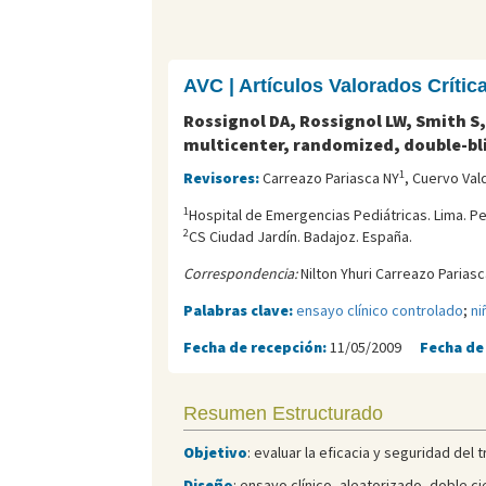
AVC | Artículos Valorados Críti
Rossignol DA, Rossignol LW, Smith S,
multicenter, randomized, double-bli
1
Revisores:
Carreazo Pariasca NY
, Cuervo Val
1
Hospital de Emergencias Pediátricas. Lima. Pe
2
CS Ciudad Jardín. Badajoz. España.
Correspondencia:
Nilton Yhuri Carreazo Pariasc
Palabras clave:
ensayo clínico controlado
;
ni
Fecha de recepción:
11/05/2009
Fecha de
Resumen Estructurado
Objetivo
: evaluar la eficacia y seguridad del
Diseño
: ensayo clínico, aleatorizado, doble c