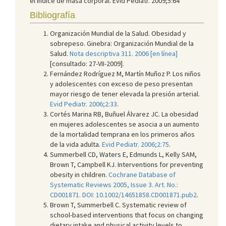
el índice de masa corporal. Evid Pediatr. 2009;5:64
Bibliografía
Organización Mundial de la Salud. Obesidad y
sobrepeso. Ginebra: Organización Mundial de la
Salud.
Nota descriptiva 311. 2006 [en línea]
[consultado: 27-VII-2009].
Fernández Rodríguez M, Martín Muñoz P. Los niños
y adolescentes con exceso de peso presentan
mayor riesgo de tener elevada la presión arterial.
Evid Pediatr. 2006;2:33
.
Cortés Marina RB, Buñuel Álvarez JC. La obesidad
en mujeres adolescentes se asocia a un aumento
de la mortalidad temprana en los primeros años
de la vida adulta.
Evid Pediatr. 2006;2:75
.
Summerbell CD, Waters E, Edmunds L, Kelly SAM,
Brown T, Campbell KJ. Interventions for preventing
obesity in children.
Cochrane Database of
Systematic Reviews 2005, Issue 3. Art. No.:
CD001871. DOI: 10.1002/14651858.CD001871.pub2
.
Brown T, Summerbell C. Systematic review of
school-based interventions that focus on changing
dietary intake and physical activity levels to