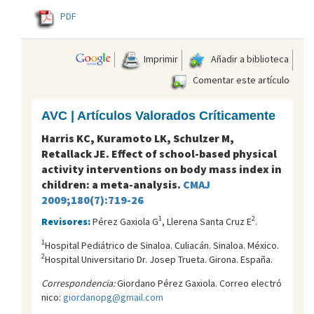
PDF
Imprimir
Añadir a biblioteca
Comentar este artículo
AVC | Artículos Valorados Críticamente
Harris KC, Kuramoto LK, Schulzer M,
Retallack JE. Effect of school-based physical
activity interventions on body mass index in
children: a meta-analysis.
CMAJ
2009;180(7):719-26
1
2
Revisores:
Pérez Gaxiola G
, Llerena Santa Cruz E
.
1
Hospital Pediátrico de Sinaloa. Culiacán. Sinaloa. México.
2
Hospital Universitario Dr. Josep Trueta. Girona. España.
Correspondencia:
Giordano Pérez Gaxiola. Correo electró
nico:
giordanopg@gmail.com