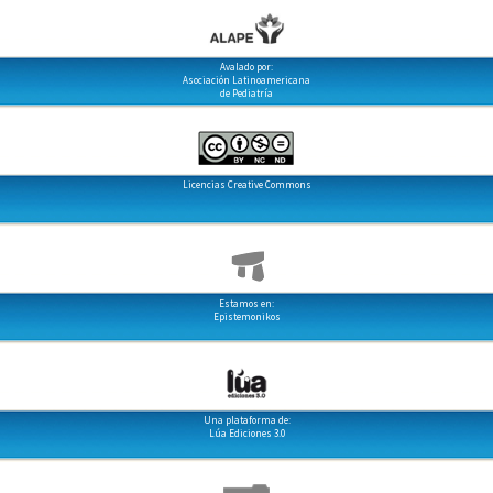
Avalado por:
Asociación Latinoamericana
de Pediatría
Licencias Creative Commons
Estamos en:
Epistemonikos
Una plataforma de:
Lúa Ediciones 3.0