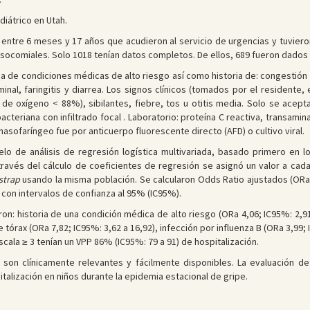
diátrico en Utah.
 entre 6 meses y 17 años que acudieron al servicio de urgencias y tuviero
socomiales. Solo 1018 tenían datos completos. De ellos, 689 fueron dados d
ia de condiciones médicas de alto riesgo así como historia de: congestión na
inal, faringitis y diarrea. Los signos clínicos (tomados por el residente,
ón de oxígeno < 88%), sibilantes, fiebre, tos u otitis media. Solo se acep
teriana con infiltrado focal . Laboratorio: proteína C reactiva, transamin
asofaríngeo fue por anticuerpo fluorescente directo (AFD) o cultivo viral.
elo de análisis de regresión logística multivariada, basado primero en l
ravés del cálculo de coeficientes de regresión se asignó un valor a cada
strap
usando la misma población. Se calcularon Odds Ratio ajustados (ORa)
 con intervalos de confianza al 95% (IC95%).
ron: historia de una condición médica de alto riesgo (ORa 4,06; IC95%: 2,91 
e tórax (ORa 7,82; IC95%: 3,62 a 16,92), infección por influenza B (ORa 3,99;
cala ≥ 3 tenían un VPP 86% (IC95%: 79 a 91) de hospitalización.
 son clínicamente relevantes y fácilmente disponibles. La evaluación d
talización en niños durante la epidemia estacional de gripe.