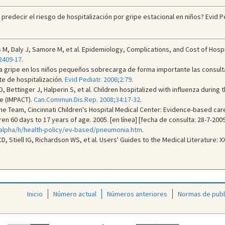
redecir el riesgo de hospitalización por gripe estacional en niños? Evid Pe
 M, Daly J, Samore M, et al. Epidemiology, Complications, and Cost of Hospi
2409-17
.
La gripe en los niños pequeños sobrecarga de forma importante las consulta
e de hospitalización.
Evid Pediatr. 2006;2:79
.
, Bettinger J, Halperin S, et al. Children hospitalized with influenza durin
e (IMPACT).
Can.Commun.Dis.Rep. 2008;34:17-32
.
 Team, Cincinnati Children's Hospital Medical Center: Evidence-based car
 60 days to 17 years of age. 2005. [en línea] [fecha de consulta: 28-7-2009
/alpha/h/health-policy/ev-based/pneumonia.htm
.
 Stiell IG, Richardson WS, et al. Users' Guides to the Medical Literature: XX
Inicio
Número actual
Números anteriores
Normas de publ