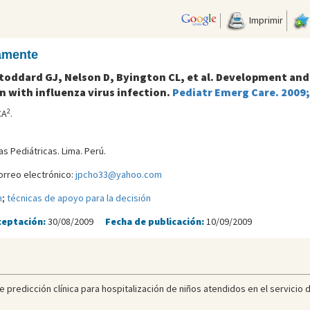
Imprimir
camente
oddard GJ, Nelson D, Byington CL, et al. Development and v
n with influenza virus infection.
Pediatr Emerg Care. 2009
2
CA
.
s Pediátricas. Lima. Perú.
orreo electrónico:
jpcho33@yahoo.com
n
;
técnicas de apoyo para la decisión
ceptación:
30/08/2009
Fecha de publicación:
10/09/2009
de predicción clínica para hospitalización de niños atendidos en el servicio 
.