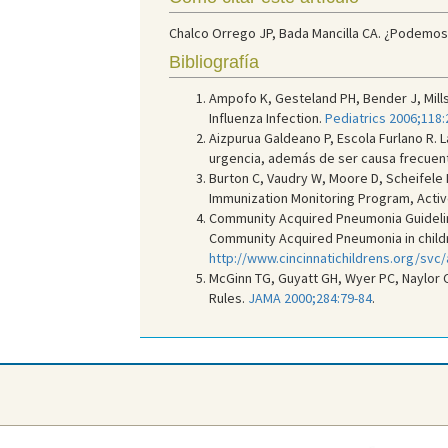
Chalco Orrego JP, Bada Mancilla CA. ¿Podemos p
Bibliografía
Ampofo K, Gesteland PH, Bender J, Mills
Influenza Infection.
Pediatrics 2006;118:
Aizpurua Galdeano P, Escola Furlano R. 
urgencia, además de ser causa frecuent
Burton C, Vaudry W, Moore D, Scheifele D
Immunization Monitoring Program, Activ
Community Acquired Pneumonia Guideline
Community Acquired Pneumonia in children
http://www.cincinnatichildrens.org/svc
McGinn TG, Guyatt GH, Wyer PC, Naylor CD,
Rules.
JAMA 2000;284:79-84
.