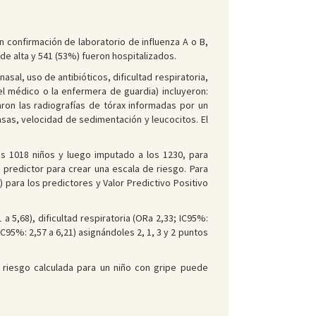
n confirmación de laboratorio de influenza A o B,
e alta y 541 (53%) fueron hospitalizados.
sal, uso de antibióticos, dificultad respiratoria,
 el médico o la enfermera de guardia) incluyeron:
taron las radiografías de tórax informadas por un
asas, velocidad de sedimentación y leucocitos. El
os 1018 niños y luego imputado a los 1230, para
 predictor para crear una escala de riesgo. Para
 para los predictores y Valor Predictivo Positivo
a 5,68), dificultad respiratoria (ORa 2,33; IC95%:
 IC95%: 2,57 a 6,21) asignándoles 2, 1, 3 y 2 puntos
e riesgo calculada para un niño con gripe puede