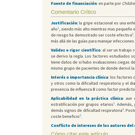
Fuente de financiación
: en parte por
Childre
Comentario Crítico
Justificación
: la gripe estacional es una en
1
año
, siendo más alto mientras mas pequeño es
3
de riesgo ha demostrado ser coste efectiva
más allá de las guías para manejar infecciones 
Validez o rigor científico
: al ser un trabaj
se derivo la regla. Los factores estudiados so
tiene datos de si hubo evaluaciones ciegas de 
mismo grupo de pacientes de donde derivó la regl
Interés o importancia clínica
: los factores
y otros como la dificultad respiratoria y el 
presencia de influenza B como factor predicto
Aplicabilidad en la práctica clínica
: aun 
1
estratificación por grupos etarios
. Además, 
4
demás signos de dificultad respiratoria
. Post
5
coste beneficio
.
Conflicto de intereses de los autores del
Cómo citar este artículo