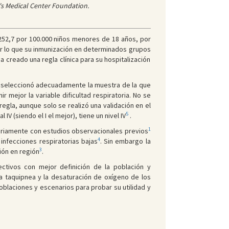
's Medical Center Foundation.
 252,7 por 100.000 niños menores de 18 años, por
r lo que su inmunización en determinados grupos
 creado una regla clínica para su hospitalización
se seleccionó adecuadamente la muestra de la que
 mejor la variable dificultad respiratoria. No se
egla, aunque solo se realizó una validación en el
5
V (siendo el I el mejor), tiene un nivel IV
.
1
tariamente con estudios observacionales previos
4
infecciones respiratorias bajas
. Sin embargo la
3
ión en región
.
ectivos con mejor definición de la población y
la taquipnea y la desaturación de oxígeno de los
oblaciones y escenarios para probar su utilidad y