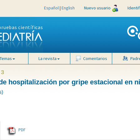
Español
|
English
Nuevo usuario
Identi
pruebas científicas
Temas
La revista
Comentarios
Padr
 3
e hospitalización por gripe estacional en n
s)
PDF