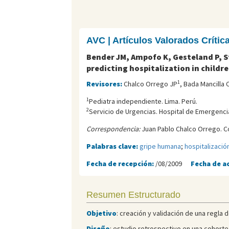
AVC | Artículos Valorados Críti
Bender JM, Ampofo K, Gesteland P, St
predicting hospitalization in childre
1
Revisores:
Chalco Orrego JP
, Bada Mancilla 
1
Pediatra independiente. Lima. Perú.
2
Servicio de Urgencias. Hospital de Emergencia
Correspondencia:
Juan Pablo Chalco Orrego. C
Palabras clave:
gripe humana
;
hospitalizació
Fecha de recepción:
/08/2009
Fecha de a
Resumen Estructurado
Objetivo
: creación y validación de una regla 
Diseño
: estudio retrospectivo en una cohorte