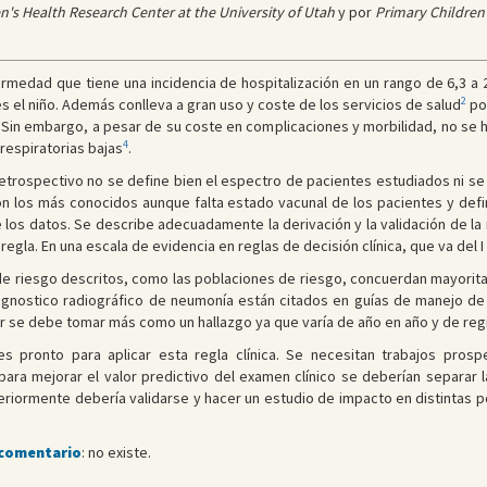
n's Health Research Center at the University of Utah
y por
Primary Children
fermedad que tiene una incidencia de hospitalización en un rango de 6,3 a
2
 el niño. Además conlleva a gran uso y coste de los servicios de salud
po
. Sin embargo, a pesar de su coste en complicaciones y morbilidad, no se ha
4
respiratorias bajas
.
o retrospectivo no se define bien el espectro de pacientes estudiados ni 
n los más conocidos aunque falta estado vacunal de los pacientes y definir
los datos. Se describe adecuadamente la derivación y la validación de la r
a. En una escala de evidencia en reglas de decisión clínica, que va del I al I
 de riesgo descritos, como las poblaciones de riesgo, concuerdan mayori
diagnostico radiográfico de neumonía están citados en guías de manejo de 
r se debe tomar más como un hallazgo ya que varía de año en año y de reg
es pronto para aplicar esta regla clínica. Se necesitan trabajos prosp
para mejorar el valor predictivo del examen clínico se deberían separar 
eriormente debería validarse y hacer un estudio de impacto en distintas p
 comentario
: no existe.