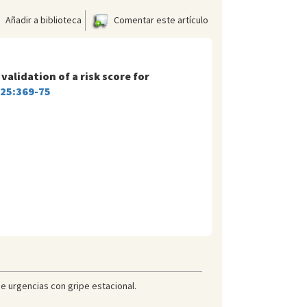
Añadir a biblioteca
Comentar este artículo
alidation of a risk score for
;25:369-75
de urgencias con gripe estacional.