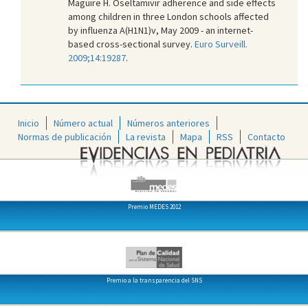
Maguire H. Oseltamivir adherence and side effects
among children in three London schools affected
by influenza A(H1N1)v, May 2009 - an internet-
based cross-sectional survey.
Euro Surveill.
2009;14:19287
.
Inicio
Número actual
Números anteriores
Normas de publicación
La revista
Mapa
RSS
Contacto
Premio MEDES 2012
Premio a la transparencia del SNS