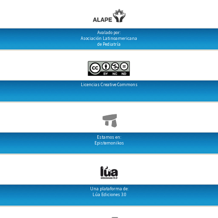
Avalado por:
Asociación Latinoamericana
de Pediatría
Licencias Creative Commons
Estamos en:
Epistemonikos
Una plataforma de:
Lúa Ediciones 3.0