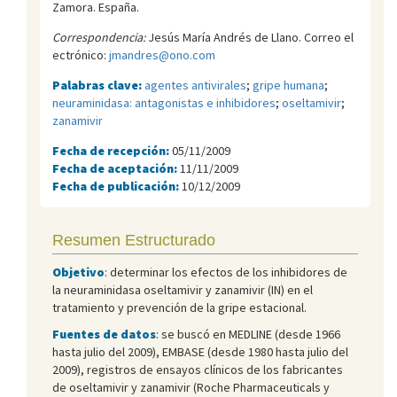
Zamora. España.
Correspondencia:
Jesús María Andrés de Llano. Correo el
ectrónico:
jmandres@ono.com
Palabras clave:
agentes antivirales
;
gripe humana
;
neuraminidasa: antagonistas e inhibidores
;
oseltamivir
;
zanamivir
Fecha de recepción:
05/11/2009
Fecha de aceptación:
11/11/2009
Fecha de publicación:
10/12/2009
Resumen Estructurado
Objetivo
: determinar los efectos de los inhibidores de
la neuraminidasa oseltamivir y zanamivir (IN) en el
tratamiento y prevención de la gripe estacional.
Fuentes de datos
: se buscó en MEDLINE (desde 1966
hasta julio del 2009), EMBASE (desde 1980 hasta julio del
2009), registros de ensayos clínicos de los fabricantes
de oseltamivir y zanamivir (Roche Pharmaceuticals y