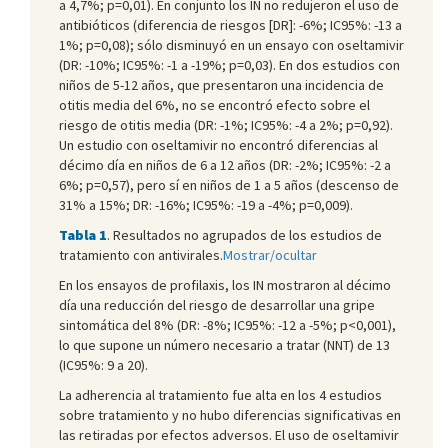
a 4,7%; p=0,01). En conjunto los IN no redujeron el uso de
antibióticos (diferencia de riesgos [DR]: -6%; IC95%: -13 a
1%; p=0,08); sólo disminuyó en un ensayo con oseltamivir
(DR: -10%; IC95%: -1 a -19%; p=0,03). En dos estudios con
niños de 5-12 años, que presentaron una incidencia de
otitis media del 6%, no se encontró efecto sobre el
riesgo de otitis media (DR: -1%; IC95%: -4 a 2%; p=0,92).
Un estudio con oseltamivir no encontró diferencias al
décimo día en niños de 6 a 12 años (DR: -2%; IC95%: -2 a
6%; p=0,57), pero sí en niños de 1 a 5 años (descenso de
31% a 15%; DR: -16%; IC95%: -19 a -4%; p=0,009).
Tabla 1
. Resultados no agrupados de los estudios de
tratamiento con antivirales.
Mostrar/ocultar
En los ensayos de profilaxis, los IN mostraron al décimo
día una reducción del riesgo de desarrollar una gripe
sintomática del 8% (DR: -8%; IC95%: -12 a -5%; p<0,001),
lo que supone un número necesario a tratar (NNT) de 13
(IC95%: 9 a 20).
La adherencia al tratamiento fue alta en los 4 estudios
sobre tratamiento y no hubo diferencias significativas en
las retiradas por efectos adversos. El uso de oseltamivir