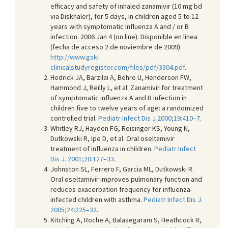
efficacy and safety of inhaled zanamivir (10 mg bd
via Diskhaler), for 5 days, in children aged 5 to 12
years with symptomatic Influenza A and / or B
infection. 2006 Jan 4 (on line). Disponible en linea
(fecha de acceso 2 de noviembre de 2009):
http://www.gsk-
clinicalstudyregister.com/files/pdf/3304.pdf
.
Hedrick JA, Barzilai A, Behre U, Henderson FW,
Hammond J, Reilly L, et al. Zanamivir for treatment
of symptomatic influenza A and B infection in
children five to twelve years of age: a randomized
controlled trial.
Pediatr Infect Dis J 2000;19:410–7
.
Whitley RJ, Hayden FG, Reisinger KS, Young N,
Dutkowski R, Ipe D, et al. Oral oseltamivir
treatment of influenza in children.
Pediatr Infect
Dis J. 2001;20:127–33
.
Johnston SL, Ferrero F, Garcia ML, Dutkowski R.
Oral oseltamivir improves pulmonary function and
reduces exacerbation frequency for influenza-
infected children with asthma.
Pediatr Infect Dis J.
2005;24:225–32
.
Kitching A, Roche A, Balasegaram S, Heathcock R,