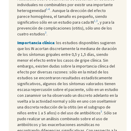
individuales no combinables por existir una importante
1-4
heterogeneidad
. Aunque la dirección del efecto
parece homogénea, el tamaño es pequeño, siendo
1,3
significativo sólo en un estudio para cada IN
, y para la
prevención de complicaciones (otitis), sólo uno de los
3
cuatro estudios
.
Importancia clínica
: los estudios disponibles sugieren
que los IN acortan discretamente la mediana de duración
de los síntomas gripales entre 0,5 y 1,5 días, siendo
menor el efecto entre los casos de gripe clínica. Sin
embargo, existen dudas sobre la importancia clínica del
efecto por diversas razones: sólo en la mitad de los
estudios se encontraron resultados estadísticamente
significativos, algunos de los síntomas valorados tienen
escasa repercusión sobre el paciente, sólo en un estudio
con zanamivir se ha observado un discreto adelanto en la
vuelta a la actividad normal y sólo en uno con oseltamivir
una discreta reducción de la otitis (en el subgrupo de
3
niños entre 1 a 5 años) o del uso de antibióticos
. Sólo se
pudo realizar un análisis combinado sobre el uso de
antibióticos y las exacerbaciones asmáticas no
encontrando diferencias significativas. Con respecto a la