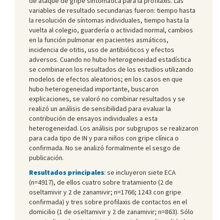
de ataque de gripe sintomática para la profilaxis. Las
variables de resultado secundarias fueron: tiempo hasta
la resolución de síntomas individuales, tiempo hasta la
vuelta al colegio, guardería o actividad normal, cambios
en la función pulmonar en pacientes asmáticos,
incidencia de otitis, uso de antibióticos y efectos
adversos. Cuando no hubo heterogeneidad estadística
se combinaron los resultados de los estudios utilizando
modelos de efectos aleatorios; en los casos en que
hubo heterogeneidad importante, buscaron
explicaciones, se valoró no combinar resultados y se
realizó un análisis de sensibilidad para evaluar la
contribución de ensayos individuales a esta
heterogeneidad. Los análisis por subgrupos se realizaron
para cada tipo de IN y para niños con gripe clínica o
confirmada. No se analizó formalmente el sesgo de
publicación.
Resultados principales
: se incluyeron siete ECA
(n=4917), de ellos cuatro sobre tratamiento (2 de
oseltamivir y 2 de zanamivir; n=1766; 1243 con gripe
confirmada) y tres sobre profilaxis de contactos en el
domicilio (1 de oseltamivir y 2 de zanamivir; n=863). Sólo