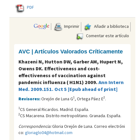
PDF
Imprimir
Añadir a biblioteca
Comentar este artículo
AVC | Artículos Valorados Críticamente
Khazeni N, Hutton DW, Garber AM, Hupert N,
Owens DK. Effectiveness and cost-
effectiveness of vaccination against
pandemic influenza ( H1N1) 2009.
Ann Intern
Med. 2009.151. Oct 5 [Epub ahead of print]
1
2
Revisores:
Orejón de Luna G
, Ortega Páez E
.
1
CS General Ricardos. Madrid. España.
2
CS Macarena. Distrito metropolitano. Granada. España.
Correspondencia:
Gloria Orejón de Luna. Correo electróni
co:
gloriaglo04@hotmail.com