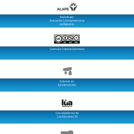
Avalado por:
Asociación Latinoamericana
de Pediatría
Licencias Creative Commons
Estamos en:
Epistemonikos
Una plataforma de:
Lúa Ediciones 3.0