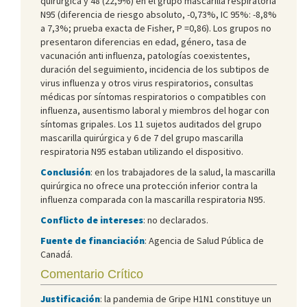
quirúrgica y 48 (22,9%) en el grupo mascarilla respiratoria
N95 (diferencia de riesgo absoluto, -0,73%, IC 95%: -8,8%
a 7,3%; prueba exacta de Fisher, P =0,86). Los grupos no
presentaron diferencias en edad, género, tasa de
vacunación anti influenza, patologías coexistentes,
duración del seguimiento, incidencia de los subtipos de
virus influenza y otros virus respiratorios, consultas
médicas por síntomas respiratorios o compatibles con
influenza, ausentismo laboral y miembros del hogar con
síntomas gripales. Los 11 sujetos auditados del grupo
mascarilla quirúrgica y 6 de 7 del grupo mascarilla
respiratoria N95 estaban utilizando el dispositivo.
Conclusión
: en los trabajadores de la salud, la mascarilla
quirúrgica no ofrece una protección inferior contra la
influenza comparada con la mascarilla respiratoria N95.
Conflicto de intereses
: no declarados.
Fuente de financiación
: Agencia de Salud Pública de
Canadá.
Comentario Crítico
Justificación
: la pandemia de Gripe H1N1 constituye un