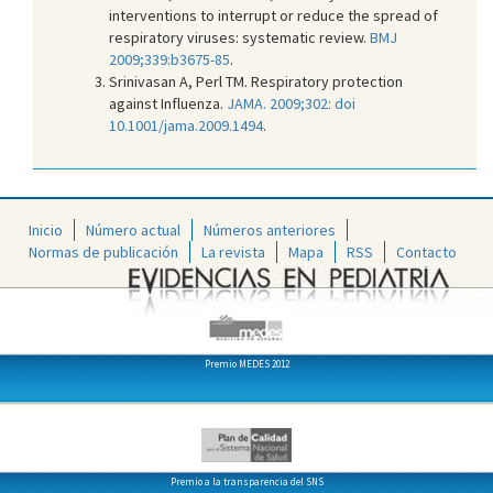
interventions to interrupt or reduce the spread of
respiratory viruses: systematic review.
BMJ
2009;339:b3675-85
.
Srinivasan A, Perl TM. Respiratory protection
against Influenza.
JAMA. 2009;302: doi
10.1001/jama.2009.1494
.
Inicio
Número actual
Números anteriores
Normas de publicación
La revista
Mapa
RSS
Contacto
Premio MEDES 2012
Premio a la transparencia del SNS