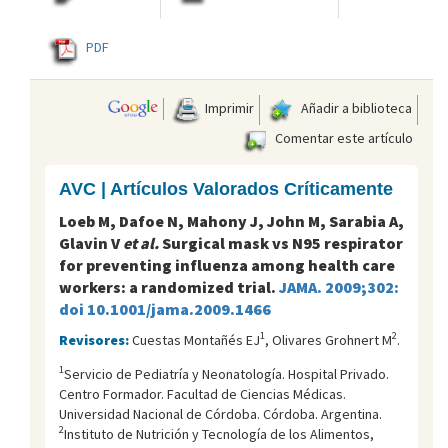
PDF
Imprimir
Añadir a biblioteca
Comentar este artículo
AVC | Artículos Valorados Críticamente
Loeb M, Dafoe N, Mahony J, John M, Sarabia A,
Glavin V
et al.
Surgical mask vs N95 respirator
for preventing influenza among health care
workers: a randomized trial.
JAMA. 2009;302:
doi 10.1001/jama.2009.1466
1
2
Revisores:
Cuestas Montañés EJ
, Olivares Grohnert M
.
1
Servicio de Pediatría y Neonatología. Hospital Privado.
Centro Formador. Facultad de Ciencias Médicas.
Universidad Nacional de Córdoba. Córdoba. Argentina.
2
Instituto de Nutrición y Tecnología de los Alimentos,