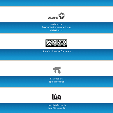
Avalado por:
Asociación Latinoamericana
de Pediatría
Licencias Creative Commons
Estamos en:
Epistemonikos
Una plataforma de:
Lúa Ediciones 3.0