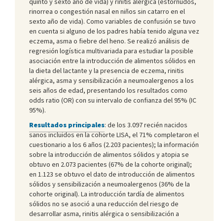
quinto y sexto año de vida) y rinitis alérgica (estornudos,
rinorrea o congestión nasal en niños sin catarro en el
sexto año de vida). Como variables de confusión se tuvo
en cuenta si alguno de los padres había tenido alguna vez
eczema, asma o fiebre del heno. Se realizó análisis de
regresión logística multivariada para estudiar la posible
asociación entre la introducción de alimentos sólidos en
la dieta del lactante y la presencia de eczema, rinitis
alérgica, asma y sensibilización a neumoalergenos a los
seis años de edad, presentando los resultados como
odds ratio (OR) con su intervalo de confianza del 95% (IC
95%).
Resultados principales
: de los 3.097 recién nacidos
sanos incluidos en la cohorte LISA, el 71% completaron el
cuestionario a los 6 años (2.203 pacientes); la información
sobre la introducción de alimentos sólidos y atopia se
obtuvo en 2.073 pacientes (67% de la cohorte original);
en 1.123 se obtuvo el dato de introducción de alimentos
sólidos y sensibilización a neumoalergenos (36% de la
cohorte original). La introducción tardía de alimentos
sólidos no se asoció a una reducción del riesgo de
desarrollar asma, rinitis alérgica o sensibilización a