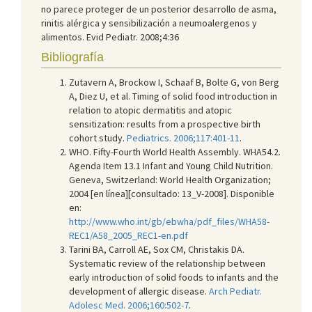
no parece proteger de un posterior desarrollo de asma,
rinitis alérgica y sensibilización a neumoalergenos y
alimentos. Evid Pediatr. 2008;4:36
Bibliografía
Zutavern A, Brockow I, Schaaf B, Bolte G, von Berg
A, Diez U, et al. Timing of solid food introduction in
relation to atopic dermatitis and atopic
sensitization: results from a prospective birth
cohort study.
Pediatrics. 2006;117:401-11
.
WHO. Fifty-Fourth World Health Assembly. WHA54.2.
Agenda Item 13.1 Infant and Young Child Nutrition.
Geneva, Switzerland: World Health Organization;
2004 [en línea][consultado: 13_V-2008]. Disponible
en:
http://www.who.int/gb/ebwha/pdf_files/WHA58-
REC1/A58_2005_REC1-en.pdf
Tarini BA, Carroll AE, Sox CM, Christakis DA.
Systematic review of the relationship between
early introduction of solid foods to infants and the
development of allergic disease.
Arch Pediatr.
Adolesc Med. 2006;160:502-7
.