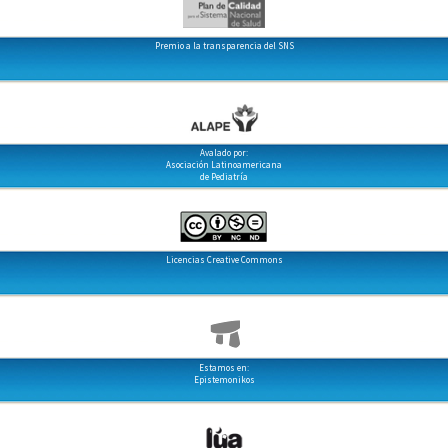
Premio a la transparencia del SNS
Avalado por:
Asociación Latinoamericana
de Pediatría
Licencias Creative Commons
Estamos en:
Epistemonikos