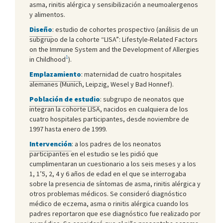
asma, rinitis alérgica y sensibilización a neumoalergenos
y alimentos.
Diseño
: estudio de cohortes prospectivo (análisis de un
subgrupo de la cohorte “LISA”: Lifestyle-Related Factors
on the Immune System and the Development of Allergies
1
in Childhood
).
Emplazamiento
: maternidad de cuatro hospitales
alemanes (Munich, Leipzig, Wesel y Bad Honnef).
Población de estudio
: subgrupo de neonatos que
integran la cohorte LISA, nacidos en cualquiera de los
cuatro hospitales participantes, desde noviembre de
1997 hasta enero de 1999.
Intervención
: a los padres de los neonatos
participantes en el estudio se les pidió que
cumplimentaran un cuestionario a los seis meses y a los
1, 1’5, 2, 4 y 6 años de edad en el que se interrogaba
sobre la presencia de síntomas de asma, rinitis alérgica y
otros problemas médicos. Se consideró diagnóstico
médico de eczema, asma o rinitis alérgica cuando los
padres reportaron que ese diagnóstico fue realizado por