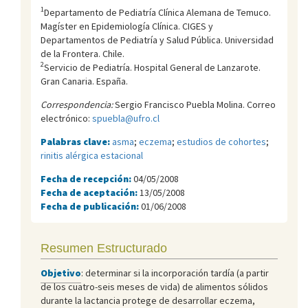
1
Departamento de Pediatrí­a Clí­nica Alemana de Temuco.
Magí­ster en Epidemiologí­a Clí­nica. CIGES y
Departamentos de Pediatrí­a y Salud Pública. Universidad
de la Frontera. Chile.
2
Servicio de Pediatría. Hospital General de Lanzarote.
Gran Canaria. España.
Correspondencia:
Sergio Francisco Puebla Molina. Correo
electrónico:
spuebla@ufro.cl
Palabras clave:
asma
;
eczema
;
estudios de cohortes
;
rinitis alérgica estacional
Fecha de recepción:
04/05/2008
Fecha de aceptación:
13/05/2008
Fecha de publicación:
01/06/2008
Resumen Estructurado
Objetivo
: determinar si la incorporación tardía (a partir
de los cuatro-seis meses de vida) de alimentos sólidos
durante la lactancia protege de desarrollar eczema,