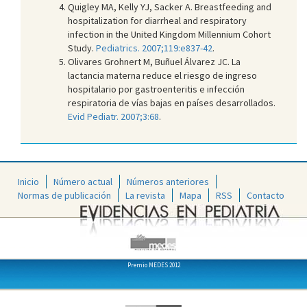
Quigley MA, Kelly YJ, Sacker A. Breastfeeding and
hospitalization for diarrheal and respiratory
infection in the United Kingdom Millennium Cohort
Study.
Pediatrics. 2007;119:e837-42
.
Olivares Grohnert M, Buñuel Álvarez JC. La
lactancia materna reduce el riesgo de ingreso
hospitalario por gastroenteritis e infección
respiratoria de vías bajas en países desarrollados.
Evid Pediatr. 2007;3:68
.
Inicio
Número actual
Números anteriores
Normas de publicación
La revista
Mapa
RSS
Contacto
Premio MEDES 2012