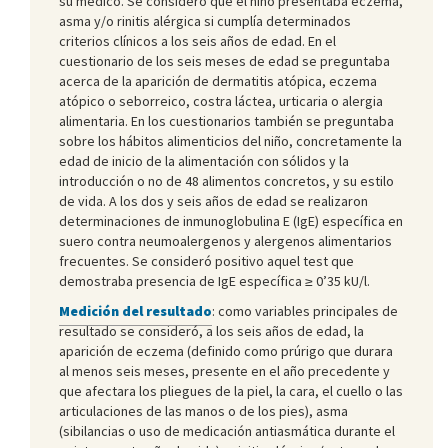
su médico. Se consideró que el niño presentaba eczema,
asma y/o rinitis alérgica si cumplía determinados
criterios clínicos a los seis años de edad. En el
cuestionario de los seis meses de edad se preguntaba
acerca de la aparición de dermatitis atópica, eczema
atópico o seborreico, costra láctea, urticaria o alergia
alimentaria. En los cuestionarios también se preguntaba
sobre los hábitos alimenticios del niño, concretamente la
edad de inicio de la alimentación con sólidos y la
introducción o no de 48 alimentos concretos, y su estilo
de vida. A los dos y seis años de edad se realizaron
determinaciones de inmunoglobulina E (IgE) específica en
suero contra neumoalergenos y alergenos alimentarios
frecuentes. Se consideró positivo aquel test que
demostraba presencia de IgE específica ≥ 0’35 kU/l.
Medición del resultado
: como variables principales de
resultado se consideró, a los seis años de edad, la
aparición de eczema (definido como prúrigo que durara
al menos seis meses, presente en el año precedente y
que afectara los pliegues de la piel, la cara, el cuello o las
articulaciones de las manos o de los pies), asma
(sibilancias o uso de medicación antiasmática durante el