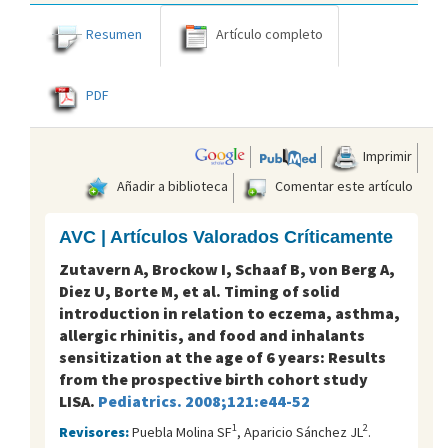
Resumen
Artículo completo
PDF
Imprimir
Añadir a biblioteca
Comentar este artículo
AVC | Artículos Valorados Críticamente
Zutavern A, Brockow I, Schaaf B, von Berg A,
Diez U, Borte M, et al. Timing of solid
introduction in relation to eczema, asthma,
allergic rhinitis, and food and inhalants
sensitization at the age of 6 years: Results
from the prospective birth cohort study
LISA.
Pediatrics. 2008;121:e44-52
1
2
Revisores:
Puebla Molina SF
, Aparicio Sánchez JL
.