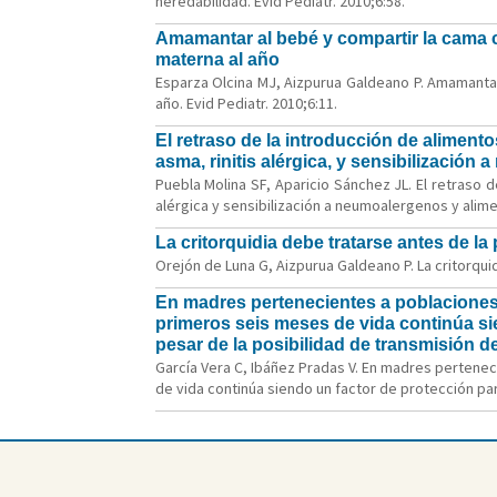
heredabilidad. Evid Pediatr. 2010;6:58.
Amamantar al bebé y compartir la cama c
materna al año
Esparza Olcina MJ, Aizpurua Galdeano P. Amamantar
año. Evid Pediatr. 2010;6:11.
El retraso de la introducción de alimento
asma, rinitis alérgica, y sensibilización
Puebla Molina SF, Aparicio Sánchez JL. El retraso d
alérgica y sensibilización a neumoalergenos y alime
La critorquidia debe tratarse antes de la 
Orejón de Luna G, Aizpurua Galdeano P. La critorquid
En madres pertenecientes a poblaciones d
primeros seis meses de vida continúa sie
pesar de la posibilidad de transmisión de
García Vera C, Ibáñez Pradas V. En madres pertenec
de vida continúa siendo un factor de protección para 