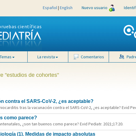
Español
|
English
Nuevo usuario
Identi
pruebas científicas
Temas
La revista
Comentarios
Padr
ve "estudios de cohortes"
ión contra el SARS-CoV-2, ¿es aceptable?
ocarditis tras la vacunación contra el SARS-CoV-2, ¿es aceptable? Evid Pedi
os como parece?
antenatales, ¿son tan buenos como parece? Evid Pediatr. 2021;17:20.
ología (1). Medidas de impacto absolutas