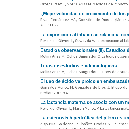
Ortega Páez E, Molina Arias M. Medidas de impacto p
¿Mejor velocidad de crecimiento de los 
Rivas Fernández MA, González de Dios J. ¿Mejor v
2015;11:22.
La exposición al tabaco se relaciona co
Perdikidis Olivieri L, Suwezda A. La exposición al t
Estudios observacionales (II). Estudios 
Molina Arias M, Ochoa Sangrador C. Estudios observac
Tipos de estudios epidemiológicos.
Molina Arias M, Ochoa Sangrador C. Tipos de estudi
El uso de ácido valproico en embarazadas
González Muñoz M, González de Dios J. El uso de á
Pediatr.2013;9:47.
La lactancia materna se asocia con un m
Perdikidi Olivieri L, Martín Muñoz P. La lactancia m
La estenosis hipertrófica del píloro es 
Aizpurua Galdeano P, Ibáñez Pradas V. La esten