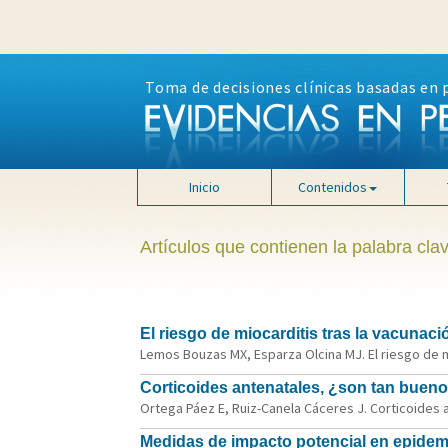
Toma de decisiones clínicas basadas en 
Inicio
Contenidos
Artículos que contienen la palabra cla
El riesgo de miocarditis tras la vacunac
Lemos Bouzas MX, Esparza Olcina MJ. El riesgo de mi
Corticoides antenatales, ¿son tan buen
Ortega Páez E, Ruiz-Canela Cáceres J. Corticoides 
Medidas de impacto potencial en epidemi