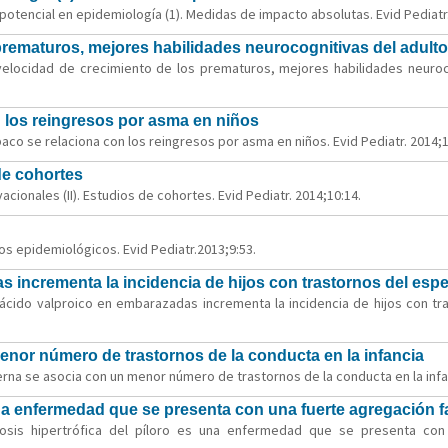
otencial en epidemiología (1). Medidas de impacto absolutas. Evid Pediatr.
prematuros, mejores habilidades neurocognitivas del adult
elocidad de crecimiento de los prematuros, mejores habilidades neurocog
n los reingresos por asma en niños
abaco se relaciona con los reingresos por asma en niños. Evid Pediatr. 2014;1
de cohortes
ionales (II). Estudios de cohortes. Evid Pediatr. 2014;10:14.
os epidemiológicos. Evid Pediatr.2013;9:53.
 incrementa la incidencia de hijos con trastornos del espe
cido valproico en embarazadas incrementa la incidencia de hijos con tra
enor número de trastornos de la conducta en la infancia
aterna se asocia con un menor número de trastornos de la conducta en la infan
una enfermedad que se presenta con una fuerte agregación fa
osis hipertrófica del píloro es una enfermedad que se presenta con 