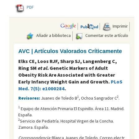
PDF
Imprimir
Añadir a biblioteca
Comentar este artículo
AVC | Artículos Valorados Críticamente
Elks CE, Loos RJF, Sharp SJ, Langenberg C,
Ring SM
et al.
Genetic Markers of Adult
Obesity Risk Are Associated with Greater
Early Infancy Weight Gain and Growth.
PLoS
Med. 7(5): e1000284
.
1
2
Revisores:
Juanes de Toledo B
, Ochoa Sangrador C
.
1
Equipo de Atención Primaria El Espinillo. Área 11. Madrid.
España.
2
Servicio de Pediatría. Hospital Virgen de la Concha.
Zamora. España.
Correspondencia:
Blanca Juanes de Toledo. Correo electr