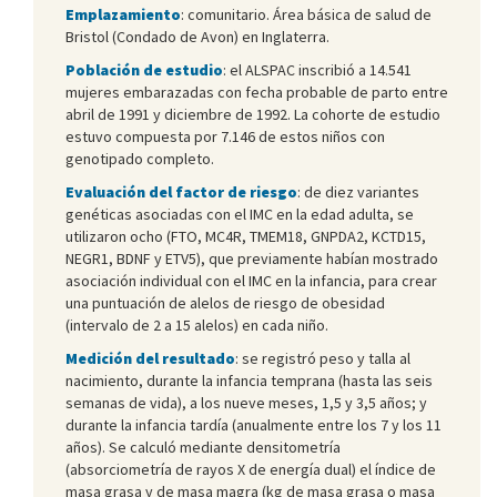
Emplazamiento
: comunitario. Área básica de salud de
Bristol (Condado de Avon) en Inglaterra.
Población de estudio
: el ALSPAC inscribió a 14.541
mujeres embarazadas con fecha probable de parto entre
abril de 1991 y diciembre de 1992. La cohorte de estudio
estuvo compuesta por 7.146 de estos niños con
genotipado completo.
Evaluación del factor de riesgo
: de diez variantes
genéticas asociadas con el IMC en la edad adulta, se
utilizaron ocho (FTO, MC4R, TMEM18, GNPDA2, KCTD15,
NEGR1, BDNF y ETV5), que previamente habían mostrado
asociación individual con el IMC en la infancia, para crear
una puntuación de alelos de riesgo de obesidad
(intervalo de 2 a 15 alelos) en cada niño.
Medición del resultado
: se registró peso y talla al
nacimiento, durante la infancia temprana (hasta las seis
semanas de vida), a los nueve meses, 1,5 y 3,5 años; y
durante la infancia tardía (anualmente entre los 7 y los 11
años). Se calculó mediante densitometría
(absorciometría de rayos X de energía dual) el índice de
masa grasa y de masa magra (kg de masa grasa o masa