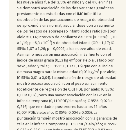
los nueve años fue del 3,9% en niños y del 4% en niñas.
Se demostró asociación de las dos variantes genéticas
previamente no estudiadas con el IMC infantil. La
distribución de las puntuaciones de riesgo de obesidad
se aproximó a una normal, asociándose con un aumento
de los riesgos de sobrepeso infantil (odds ratio [OR] por
alelo = 1,14; intervalo de confianza del 95% [IC 95%]: 1,10
-11
a 1,19; p =6,3 x 10
) y de obesidad infantil (OR = 1,17; IC
95%: 1,07 a 1,26; p = 0,0002) a los nueve años de edad.
Asimismo mostraron una asociación más fuerte con el
2
índice de masa grasa (0,13 kg/m
por alelo ajustado por
sexo, edad y talla; IC 95%: 0,10 a 0,16) que con el índice
2
de masa magra para la misma edad (0,03 kg/m
por alelo;
IC 95%: 0,01 a 0,04). La puntuación de riesgo de obesidad
mostró escasa asociación con el peso al nacimiento
(coeficiente de regresión de 0,01 PDE por alelo; IC 95%:
0,00 a 0,02), pero una mayor asociación con la GP en la
infancia temprana (0,119 PDE/alelo/año; IC 95%: 0,023 a
0,216) que en edades posteriores hasta los 11 años
(0,004 PDE/alelo/año; IC 95%: 0,004 a 0,005). La
puntuación también mostró asociación con la ganancia de
talla en la infancia temprana (0,158 PDE/alelo/año; IC 95%:
0,032 a 0,284), y con bajo riesgo de FMIT (OR = 0,92 por