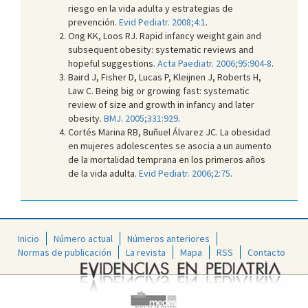
riesgo en la vida adulta y estrategias de
prevención.
Evid Pediatr. 2008;4:1
.
Ong KK, Loos RJ. Rapid infancy weight gain and
subsequent obesity: systematic reviews and
hopeful suggestions.
Acta Paediatr. 2006;95:904-8
.
Baird J, Fisher D, Lucas P, Kleijnen J, Roberts H,
Law C. Being big or growing fast: systematic
review of size and growth in infancy and later
obesity.
BMJ. 2005;331:929
.
Cortés Marina RB, Buñuel Álvarez JC. La obesidad
en mujeres adolescentes se asocia a un aumento
de la mortalidad temprana en los primeros años
de la vida adulta.
Evid Pediatr. 2006;2:75
.
Inicio
Número actual
Números anteriores
Normas de publicación
La revista
Mapa
RSS
Contacto