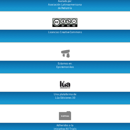
Avalado por:
Asociación Latinoamericana
de Pediatría
Licencias Creative Commons
Estamos en:
Epistemonikos
Una plataforma de:
Lúa Ediciones 3.0
Adheridos a la
iniciativa All Trials