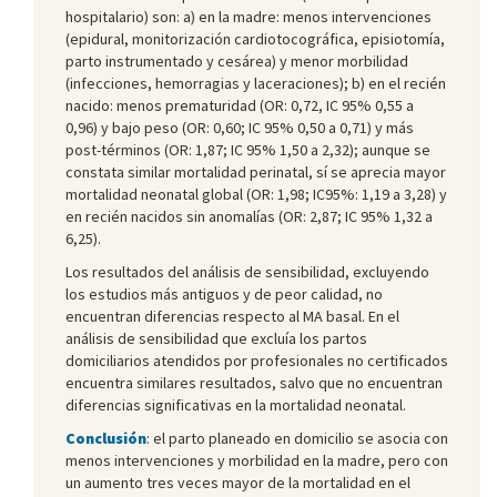
hospitalario) son: a) en la madre: menos intervenciones
(epidural, monitorización cardiotocográfica, episiotomía,
parto instrumentado y cesárea) y menor morbilidad
(infecciones, hemorragias y laceraciones); b) en el recién
nacido: menos prematuridad (OR: 0,72, IC 95% 0,55 a
0,96) y bajo peso (OR: 0,60; IC 95% 0,50 a 0,71) y más
post-términos (OR: 1,87; IC 95% 1,50 a 2,32); aunque se
constata similar mortalidad perinatal, sí se aprecia mayor
mortalidad neonatal global (OR: 1,98; IC95%: 1,19 a 3,28) y
en recién nacidos sin anomalías (OR: 2,87; IC 95% 1,32 a
6,25).
Los resultados del análisis de sensibilidad, excluyendo
los estudios más antiguos y de peor calidad, no
encuentran diferencias respecto al MA basal. En el
análisis de sensibilidad que excluía los partos
domiciliarios atendidos por profesionales no certificados
encuentra similares resultados, salvo que no encuentran
diferencias significativas en la mortalidad neonatal.
Conclusión
: el parto planeado en domicilio se asocia con
menos intervenciones y morbilidad en la madre, pero con
un aumento tres veces mayor de la mortalidad en el