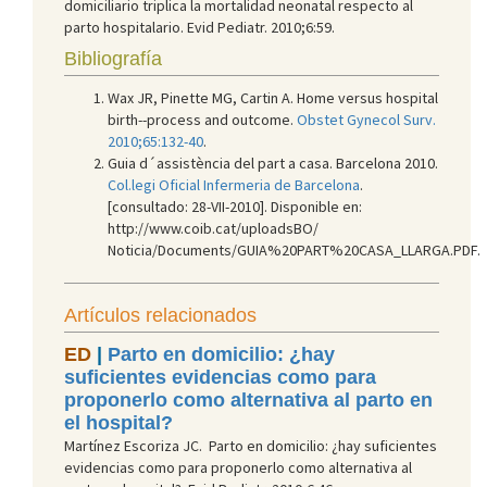
domiciliario triplica la mortalidad neonatal respecto al
parto hospitalario. Evid Pediatr. 2010;6:59.
Bibliografía
Wax JR, Pinette MG, Cartin A. Home versus hospital
birth--process and outcome.
Obstet Gynecol Surv.
2010;65:132-40
.
Guia d´assistència del part a casa. Barcelona 2010.
Col.legi Oficial Infermeria de Barcelona
.
[consultado: 28-VII-2010]. Disponible en:
http://www.coib.cat/uploadsBO/
Noticia/Documents/GUIA%20PART%20CASA_LLARGA.PDF.
Artículos relacionados
ED
|
Parto en domicilio: ¿hay
suficientes evidencias como para
proponerlo como alternativa al parto en
el hospital?
Martínez Escoriza JC. Parto en domicilio: ¿hay suficientes
evidencias como para proponerlo como alternativa al