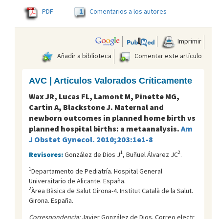
1
PDF
Comentarios a los autores
Imprimir
Añadir a biblioteca
Comentar este artículo
AVC | Artículos Valorados Críticamente
Wax JR, Lucas FL, Lamont M, Pinette MG,
Cartin A, Blackstone J. Maternal and
newborn outcomes in planned home birth vs
planned hospital births: a metaanalysis.
Am
J Obstet Gynecol. 2010;203:1e1-8
1
2
Revisores:
González de Dios J
, Buñuel Álvarez JC
.
1
Departamento de Pediatría. Hospital General
Universitario de Alicante. España.
2
Àrea Bàsica de Salut Girona-4. Institut Català de la Salut.
Girona. España.
Correspondencia:
Javier González de Dios. Correo electr