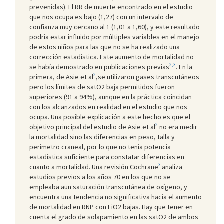
prevenidas). El RR de muerte encontrado en el estudio
que nos ocupa es bajo (1,27) con un intervalo de
confianza muy cercano al 1 (1,01 a 1,60), y este resultado
podría estar influido por múltiples variables en el manejo
de estos niños para las que no se ha realizado una
corrección estadística. Este aumento de mortalidad no
2,3
se había demostrado en publicaciones previas
. En la
2
primera, de Asie et al
,se utilizaron gases transcutáneos
pero los límites de satO2 baja permitidos fueron
superiores (91 a 94%), aunque en la práctica coincidan
con los alcanzados en realidad en el estudio que nos
ocupa. Una posible explicación a este hecho es que el
2
objetivo principal del estudio de Asie et al
no era medir
la mortalidad sino las diferencias en peso, talla y
perímetro craneal, por lo que no tenía potencia
estadística suficiente para constatar diferencias en
3
cuanto a mortalidad. Una revisión Cochrane
analiza
estudios previos a los años 70 en los que no se
empleaba aun saturación transcutánea de oxígeno, y
encuentra una tendencia no significativa hacia el aumento
de mortalidad en RNP con FiO2 bajas. Hay que tener en
cuenta el grado de solapamiento en las satO2 de ambos