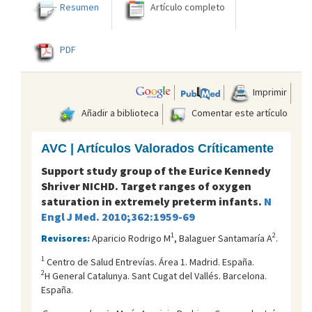
Resumen
Artículo completo
PDF
Imprimir
Añadir a biblioteca
Comentar este artículo
AVC | Artículos Valorados Críticamente
Support study group of the Eurice Kennedy
Shriver NICHD. Target ranges of oxygen
saturation in extremely preterm infants.
N
Engl J Med. 2010;362:1959-69
1
2
Revisores:
Aparicio Rodrigo M
, Balaguer Santamaría A
.
1
Centro de Salud Entreví­as. Área 1. Madrid. España.
2
H General Catalunya. Sant Cugat del Vallés. Barcelona.
España.