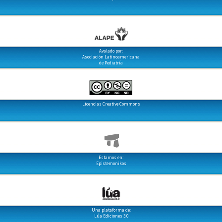
Avalado por:
Asociación Latinoamericana
de Pediatría
Licencias Creative Commons
Estamos en:
Epistemonikos
Una plataforma de:
Lúa Ediciones 3.0