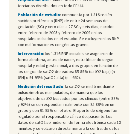
terciarios distribuidos en todo EE.UU.
Población de estudio
: compuesta por 1.316 recién
nacidos pretérmino (RNP) de entre 24 semanas de
gestación (SG) y cero días a 27 SG y seis días, nacidos
entre febrero de 2005 y febrero de 2009 en los
hospitales incluidos en el estudio. Se excluyeron los RNP
con malformaciones congénitas graves.
Intervención
: los 1.316 RNP iniciales se asignaron de
forma aleatoria, antes de nacer, estratificando según
hospital y edad gestacional, a dos grupos en función de
los rangos de satO2 deseados: 85-89% (satO2 baja) (n =
654) o 91-95% (satO2 alta) (n = 662).
Medición del resultado
: la satO2 se midió mediante
pulsioxímetros manipulados, de manera que los
objetivos de satO2 buscados por los clínicos (entre 88%
y 92%) se correspondían realmente con 85-89% en un
grupo y con 91-95% en el otro. El aporte de oxígeno fue
regulado por el responsable clínico del paciente. Los
datos de satO2 se midieron de forma electrónica cada 10
minutos y se volcaron directamente a la central de datos