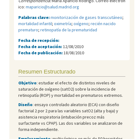
Correspondencia:
María Aparicio Rodrigo. Correo electrón
ico:
maparicio@salud.madrid.org
Palabras clave:
monitorización de gases transcutáneo
;
mortalidad infantil
;
oximetría
;
oxígeno
;
recién nacido
prematuro
;
retinopatía de la prematuridad
Fecha de recepción:
Fecha de aceptación:
12/08/2010
Fecha de publicación:
18/08/2010
Resumen Estructurado
Objetivo
: estudiar el efecto de distintos niveles de
saturación de oxígeno (satO2) sobre la incidencia de
retinopatía (ROP) y mortalidad en prematuros extremos.
Diseño
: ensayo controlado aleatorio (ECA) con diseño
factorial 2 por 2 para las variables satO2 (alta y baja) y
asistencia respiratoria (intubación precoz más
surfactante vs CPAP). Las dos variables se analizaron de
forma independiente.
Emplazamiento
: multicéntrico en más de 50 hospitales