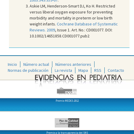
Askie LM, Henderson-Smart DJ, Ko H. Restricted
versus liberal oxygen exposure for preventing
morbidity and mortality in preterm or low birth
weight infants.
Cochrane Database of Systematic
Reviews. 2009
, Issue 1. Art. No.: CD001077. DOI:
10.1002/14651858.CD001077.pub2
Inicio
Número actual
Números anteriores
Normas de publicación
La revista
Mapa
RSS
Contacto
Premio MEDES 2012
Premio a la transparencia del SNS