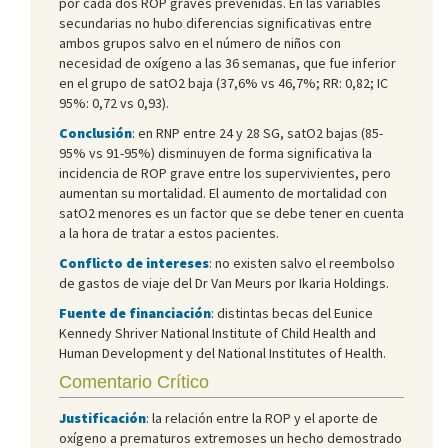
por cada dos ROP graves prevenidas. En las variables
secundarias no hubo diferencias significativas entre
ambos grupos salvo en el número de niños con
necesidad de oxígeno a las 36 semanas, que fue inferior
en el grupo de satO2 baja (37,6% vs 46,7%; RR: 0,82; IC
95%: 0,72 vs 0,93).
Conclusión
: en RNP entre 24 y 28 SG, satO2 bajas (85-
95% vs 91-95%) disminuyen de forma significativa la
incidencia de ROP grave entre los supervivientes, pero
aumentan su mortalidad. El aumento de mortalidad con
satO2 menores es un factor que se debe tener en cuenta
a la hora de tratar a estos pacientes.
Conflicto de intereses
: no existen salvo el reembolso
de gastos de viaje del Dr Van Meurs por Ikaria Holdings.
Fuente de financiación
: distintas becas del Eunice
Kennedy Shriver National Institute of Child Health and
Human Development y del National Institutes of Health.
Comentario Crítico
Justificación
: la relación entre la ROP y el aporte de
oxígeno a prematuros extremoses un hecho demostrado