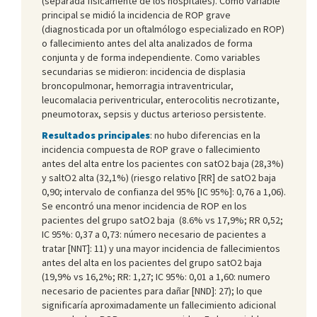
(separada físicamente de los hospitales). Como variable
principal se midió la incidencia de ROP grave
(diagnosticada por un oftalmólogo especializado en ROP)
o fallecimiento antes del alta analizados de forma
conjunta y de forma independiente. Como variables
secundarias se midieron: incidencia de displasia
broncopulmonar, hemorragia intraventricular,
leucomalacia periventricular, enterocolitis necrotizante,
pneumotorax, sepsis y ductus arterioso persistente.
Resultados principales
: no hubo diferencias en la
incidencia compuesta de ROP grave o fallecimiento
antes del alta entre los pacientes con satO2 baja (28,3%)
y saltO2 alta (32,1%) (riesgo relativo [RR] de satO2 baja
0,90; intervalo de confianza del 95% [IC 95%]: 0,76 a 1,06).
Se encontró una menor incidencia de ROP en los
pacientes del grupo satO2 baja (8.6% vs 17,9%; RR 0,52;
IC 95%: 0,37 a 0,73: número necesario de pacientes a
tratar [NNT]: 11) y una mayor incidencia de fallecimientos
antes del alta en los pacientes del grupo satO2 baja
(19,9% vs 16,2%; RR: 1,27; IC 95%: 0,01 a 1,60: numero
necesario de pacientes para dañar [NND]: 27); lo que
significaría aproximadamente un fallecimiento adicional