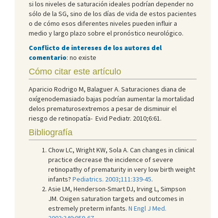
si los niveles de saturación ideales podrían depender no
sólo de la SG, sino de los días de vida de estos pacientes
o de cómo esos diferentes niveles pueden influir a
medio y largo plazo sobre el pronóstico neurológico.
Conflicto de intereses de los autores del
comentario
: no existe
Cómo citar este artículo
Aparicio Rodrigo M, Balaguer A. Saturaciones diana de
oxígenodemasiado bajas podrían aumentar la mortalidad
delos prematurosextremos a pesar de disminuir el
riesgo de retinopatía- Evid Pediatr. 2010;6:61.
Bibliografía
Chow LC, Wright KW, Sola A. Can changes in clinical
practice decrease the incidence of severe
retinopathy of prematurity in very low birth weight
infants?
Pediatrics. 2003;111:339-45
.
Asie LM, Henderson-Smart DJ, Irving L, Simpson
JM. Oxigen saturation targets and outcomes in
estremely preterm infants.
N Engl J Med.
2003:349:959-67
.