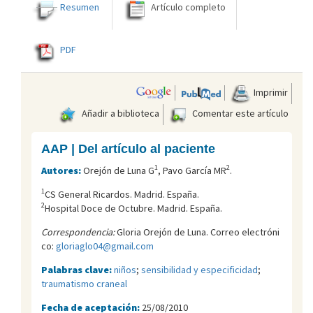
Resumen
Artículo completo
PDF
Imprimir
Añadir a biblioteca
Comentar este artículo
AAP | Del artículo al paciente
1
2
Autores:
Orejón de Luna G
, Pavo García MR
.
1
CS General Ricardos. Madrid. España.
2
Hospital Doce de Octubre. Madrid. España.
Correspondencia:
Gloria Orejón de Luna. Correo electróni
co:
gloriaglo04@gmail.com
Palabras clave:
niños
;
sensibilidad y especificidad
;
traumatismo craneal
Fecha de aceptación:
25/08/2010