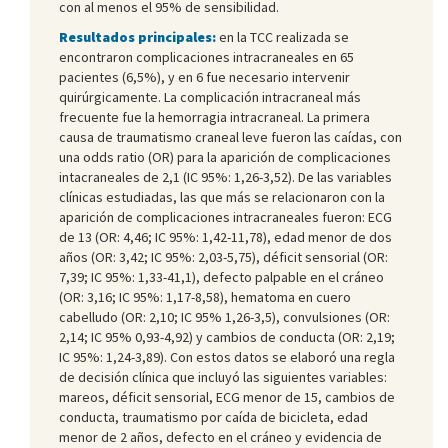
con al menos el 95% de sensibilidad.
Resultados principales:
en la TCC realizada se
encontraron complicaciones intracraneales en 65
pacientes (6,5%), y en 6 fue necesario intervenir
quirúrgicamente. La complicación intracraneal más
frecuente fue la hemorragia intracraneal. La primera
causa de traumatismo craneal leve fueron las caídas, con
una odds ratio (OR) para la aparición de complicaciones
intacraneales de 2,1 (IC 95%: 1,26-3,52). De las variables
clínicas estudiadas, las que más se relacionaron con la
aparición de complicaciones intracraneales fueron: ECG
de 13 (OR: 4,46; IC 95%: 1,42-11,78), edad menor de dos
años (OR: 3,42; IC 95%: 2,03-5,75), déficit sensorial (OR:
7,39; IC 95%: 1,33-41,1), defecto palpable en el cráneo
(OR: 3,16; IC 95%: 1,17-8,58), hematoma en cuero
cabelludo (OR: 2,10; IC 95% 1,26-3,5), convulsiones (OR:
2,14; IC 95% 0,93-4,92) y cambios de conducta (OR: 2,19;
IC 95%: 1,24-3,89). Con estos datos se elaboró una regla
de decisión clínica que incluyó las siguientes variables:
mareos, déficit sensorial, ECG menor de 15, cambios de
conducta, traumatismo por caída de bicicleta, edad
menor de 2 años, defecto en el cráneo y evidencia de