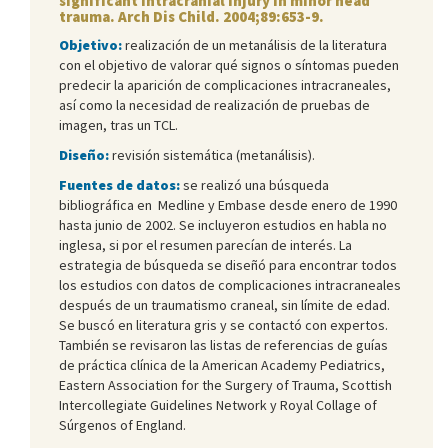
significant intracranial injury in minor head
trauma. Arch Dis Child. 2004;89:653-9.
Objetivo:
realización de un metanálisis de la literatura
con el objetivo de valorar qué signos o síntomas pueden
predecir la aparición de complicaciones intracraneales,
así como la necesidad de realización de pruebas de
imagen, tras un TCL.
Diseño:
revisión sistemática (metanálisis).
Fuentes de datos:
se realizó una búsqueda
bibliográfica en Medline y Embase desde enero de 1990
hasta junio de 2002. Se incluyeron estudios en habla no
inglesa, si por el resumen parecían de interés. La
estrategia de búsqueda se diseñó para encontrar todos
los estudios con datos de complicaciones intracraneales
después de un traumatismo craneal, sin límite de edad.
Se buscó en literatura gris y se contactó con expertos.
También se revisaron las listas de referencias de guías
de práctica clínica de la American Academy Pediatrics,
Eastern Association for the Surgery of Trauma, Scottish
Intercollegiate Guidelines Network y Royal Collage of
Súrgenos of England.