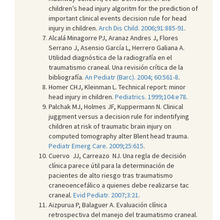
children’s head injury algoritm for the prediction of
important clinical events decision rule for head
injury in children.
Arch Dis Child. 2006;91:885-91
.
Alcalá Minagorre PJ, Aranaz Andres J, Flores
Serrano J, Asensio García L, Herrero Galiana A.
Utilidad diagnóstica de la radiografía en el
traumatismo craneal. Una revisión crítica de la
bibliografía.
An Pediatr (Barc). 2004; 60:561-8
.
Homer CHJ, Kleinman L. Technical report: minor
head injury in children.
Pediatrics. 1999;104:e78
.
Palchak MJ, Holmes JF, Kuppermann N. Clinical
juggment versus a decision rule for indentifying
children at risk of traumatic brain injury on
computed tomography alter Blent head trauma.
Pediatr Emerg Care. 2009;25:615
.
Cuervo JJ, Carreazo NJ. Una regla de decisión
clínica parece útil para la determinación de
pacientes de alto riesgo tras traumatismo
craneoencefálico a quienes debe realizarse tac
craneal.
Evid Pediatr. 2007;3:21
.
Aizpurua P, Balaguer A. Evaluación clínica
retrospectiva del manejo del traumatismo craneal.