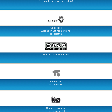
Premio a la transparencia del SNS
Avalado por:
Asociación Latinoamericana
de Pediatría
Licencias Creative Commons
Estamos en:
Epistemonikos
Una plataforma de:
Lúa Ediciones 3.0