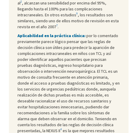
2
al
, alcanzan una sensibilidad por encima del 95%,
llegando hasta el 100% para las complicaciones
9
intracraneales. En otros estudios
, los resultados son
similares, siendo uno de ellos motivo de revisión en esta
7
revista en el año 2007
.
Aplicabilidad en la práctica clínica:
por lo comentado
previamente parece lógico pensar que las reglas de
decisión clínica son útiles para predecir la aparición de
complicaciones intracraneales en niños con TCL y así
poder identificar aquellos pacientes que precisan
pruebas diagnósticas, ingreso hospitalario para
observación o intervención neuroquirúrgica. El TCL es un
motivo de consulta frecuente en atención primaria,
donde el acceso a pruebas diagnósticas es limitado, y en
los servicios de urgencias pediátricas donde, aunquela
realización de dichas pruebas es más accesible, es
deseable racionalizar el uso de recursos sanitarios y
evitar hospitalizaciones innecesarias, pudiendo dar
recomendaciones a la familia sobre los síntomas de
alarma que deben observar en el domicilio. Teniendo en
cuenta los resultados de las reglas de decisión clínica
4
presentadas, la NEXUS II
es la que mejores resultados