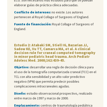
ECG. Son necesarios más estudios para que se puedan
elaborar guías de práctica clínica adecuadas.
Conflicto de intereses:
no existe. Los autores
pertenecen al Royal Collage of Surgeons of England.
Fuente de financiación:
Royal Collage of Surgeons of
England.
Estudio 2: Atabaki SM, Stiell IG, Bazarian JJ,
Sadow KE, Vu TT, Camarca MA, et al. A clinical
decision rule for craneal computed tomography
in minor pediatric head trauma. Arch Pediatr
Adolesc Med. 2008;162:439-45.
Objetivo:
desarrollar una regla de decisión clínica para
el uso de la tomografía computarizada craneal (TCC) en el
TCL con alta sensibilidad y un alto valor predictivo
negativo (VPN) que permita predecir posibles
complicaciones intracraneales agudas.
Diseño:
estudio observacional prospectivo, realizado
entre marzo de 1997 y marzo de 2000.
Emplazamiento:
centros de traumatología pediátrica