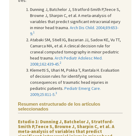
tres:
Dunning J, Batchelor J, Stratford-Smith P,Teece S,
Browne J, Sharpin C, et al. A meta-analysis of
variables that predict significant intracranial injury
in minor head trauma.
Arch Dis Child. 2004;89:653-
1
9
.
Atabaki SM, Stiell IG, Bazarian JJ, Sadow KE, Vu TT,
Camarca MA, et al. A clinical decision rule for
craneal computed tomography in minor pediatric
head trauma.
Arch Pediatr Adolesc Med.
2
2008;162:439-45
.
Klemetti S, Uhari M, Pokka T, Rantala H. Evaluation
of decision rules for identifying serious
consequences of traumatic head injuries in
pediatric patients.
Pediatr Emerg Care.
3
2009;25:811-5
.
Resumen estructurado de los artículos
seleccionados
Estudio 1: Dunning J, Batchelor J, Stratford-
Smith P,Teece S, Browne J, Sharpin C, et al. A
meta-analysis of variables that predict