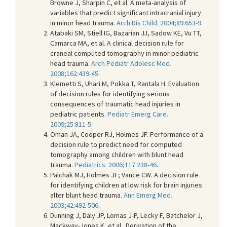
Browne J, Sharpin C, et al. A meta-analysis of
variables that predict significant intracranial injury
in minor head trauma.
Arch Dis Child. 2004;89:653-9
.
Atabaki SM, Stiell IG, Bazarian JJ, Sadow KE, Vu TT,
Camarca MA, et al. A clinical decision rule for
craneal computed tomography in minor pediatric
head trauma.
Arch Pediatr Adolesc Med.
2008;162:439-45
.
Klemetti S, Uhari M, Pokka T, Rantala H. Evaluation
of decision rules for identifying serious
consequences of traumatic head injuries in
pediatric patients.
Pediatr Emerg Care.
2009;25:811-5
.
Oman JA, Cooper RJ, Holmes JF. Performance of a
decision rule to predict need for computed
tomography among children with blunt head
trauma.
Pediatrics. 2006;117:238-46
.
Palchak MJ, Holmes JF; Vance CW. A decision rule
for identifying children at low risk for brain injuries
alter blunt head trauma.
Ann Emerg Med.
2003;42:492-506
.
Dunning J, Daly JP, Lomas J-P, Lecky F, Batchelor J,
Mackway-Jones K, et al. Derivation of the