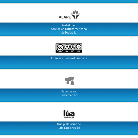
Avalado por:
Asociación Latinoamericana
de Pediatría
Licencias Creative Commons
Estamos en:
Epistemonikos
Una plataforma de:
Lúa Ediciones 3.0