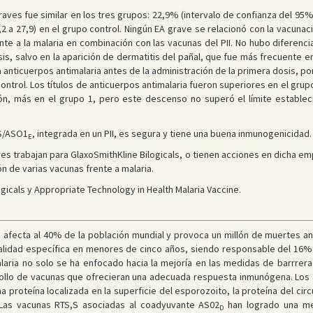
raves fue similar en los tres grupos: 22,9% (intervalo de confianza del 95% 
,2 a 27,9) en el grupo control. Ningún EA grave se relacionó con la vacunaci
te a la malaria en combinación con las vacunas del PII. No hubo diferencias
is, salvo en la aparición de dermatitis del pañal, que fue más frecuente 
a anticuerpos antimalaria antes de la administración de la primera dosis, 
ontrol. Los títulos de anticuerpos antimalaria fueron superiores en el grupo 
n, más en el grupo 1, pero este descenso no superó el límite establec
,S/ASO1
, integrada en un PII, es segura y tiene una buena inmunogenicidad.
E
es trabajan para GlaxoSmithKline Bilogicals, o tienen acciones en dicha e
ión de varias vacunas frente a malaria.
gicals y Appropriate Technology in Health Malaria Vaccine.
 afecta al 40% de la población mundial y provoca un millón de muertes anua
alidad específica en menores de cinco años, siendo responsable del 16% d
laria no solo se ha enfocado hacia la mejoría en las medidas de barrrera 
rollo de vacunas que ofrecieran una adecuada respuesta inmunógena. Lo
proteína localizada en la superficie del esporozoito, la proteína del cir
. Las vacunas RTS,S asociadas al coadyuvante AS02
han logrado una me
D