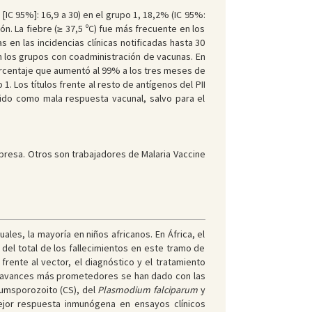
[IC 95%]: 16,9 a 30) en el grupo 1, 18,2% (IC 95%:
ón. La fiebre (≥ 37,5 ºC) fue más frecuente en los
 en las incidencias clínicas notificadas hasta 30
en los grupos con coadministración de vacunas. En
porcentaje que aumentó al 99% a los tres meses de
1. Los títulos frente al resto de antígenos del PII
ido como mala respuesta vacunal, salvo para el
mpresa. Otros son trabajadores de Malaria Vaccine
les, la mayoría en niños africanos. En África, el
el total de los fallecimientos en este tramo de
frente al vector, el diagnóstico y el tratamiento
s avances más prometedores se han dado con las
cumsporozoito (CS), del
Plasmodium falciparum
y
jor respuesta inmunógena en ensayos clínicos