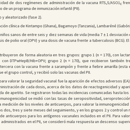
cidad de dos regímenes de administración de la vacuna RTS,S/ASO1
fren
E
 de un programa de inmunización infantil (PII).
 y aleatorizado (fase 2).
ación clínica de Kintampo (Ghana), Bagamoyo (Tanzania), Lambaréné (Gabón)
niños sanos de entre seis y diez semanas de vida (media 7 ± 1 desviación 
is de polio oral (OPV) y una dosis de vacuna frente a tuberculosis (BCG). 
tribuyeron de forma aleatoria en tres grupos: grupo 1 (n = 170), con lact
 con DTPwHepB/Hib+OPV; grupo 2 (n = 170), que recibieron también tre
rcera con la vacuna frente a sarampión y frente a fiebre amarilla (esta 
fue el grupo control, y recibió solo las vacunas del PII.
para valorar la seguridad vacunal fue la aparición de efectos adversos (EA)
ministración de cada dosis, acerca de los datos de reactogenicidad y aparic
érdida de apetito. Se registraron todas las incidencias comunicadas hasta lo
inmunogenicidad se midió con las tasas de seropositividad, seroprotección
medición de los niveles de anticuerpos, para valorar la inmunogenicidad
s dos, tres y siete meses del seguimiento, y en los grupos 2 y control un m
e anticuerpos para los antígenos vacunales incluidos en el PII. Para valor
os administrados en el PII, se consideró mala respuesta un descenso super