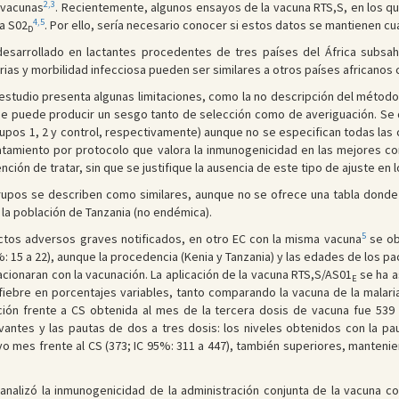
2,3
s vacunas
. Recientemente, algunos ensayos de la vacuna RTS,S, en los q
4,5
a S02
. Por ello, sería necesario conocer si estos datos se mantienen c
D
sarrollado en lactantes procedentes de tres países del África subsaha
ias y morbilidad infecciosa pueden ser similares a otros países africanos 
 estudio presenta algunas limitaciones, como la no descripción del método
e se puede producir un sesgo tanto de selección como de averiguación. Se
upos 1, 2 y control, respectivamente) aunque no se especifican todas las 
tratamiento por protocolo que valora la inmunogenicidad en las mejores co
nción de tratar, sin que se justifique la ausencia de este tipo de ajuste en 
 grupos se describen como similares, aunque no se ofrece una tabla donde
n la población de Tanzania (no endémica).
5
ctos adversos graves notificados, en otro EC con la misma vacuna
se ob
: 15 a 22), aunque la procedencia (Kenia y Tanzania) y las edades de los pa
cionaran con la vacunación. La aplicación de la vacuna RTS,S/AS01
se ha a
E
fiebre en porcentajes variables, tanto comparando la vacuna de la malaria 
lación frente a CS obtenida al mes de la tercera dosis de vacuna fue 539 
tes y las pautas de dos a tres dosis: los niveles obtenidos con la paut
avo mes frente al CS (373; IC 95%: 311 a 447), también superiores, manten
analizó la inmunogenicidad de la administración conjunta de la vacuna c