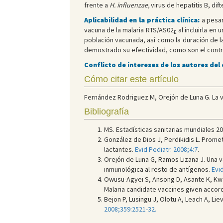
frente a
H. influenzae,
virus de hepatitis B, di
Aplicabilidad en la práctica clínica:
a pesar
vacuna de la malaria RTS/AS02
al incluirla en 
E
población vacunada, así como la duración de 
demostrado su efectividad, como son el contro
Conflicto de intereses de los autores del
Cómo citar este artículo
Fernández Rodriguez M, Orejón de Luna G. La 
Bibliografía
MS. Estadísticas sanitarias mundiales 201
González de Dios J, Perdikidis L. Prome
lactantes.
Evid Pediatr. 2008;4:7
.
Orejón de Luna G, Ramos Lizana J. Una vac
inmunológica al resto de antígenos.
Evid
Owusu-Agyei S, Ansong D, Asante K, K
Malaria candidate vaccines given accord
Bejon P, Lusingu J, Olotu A, Leach A, L
2008;359:2521-32.