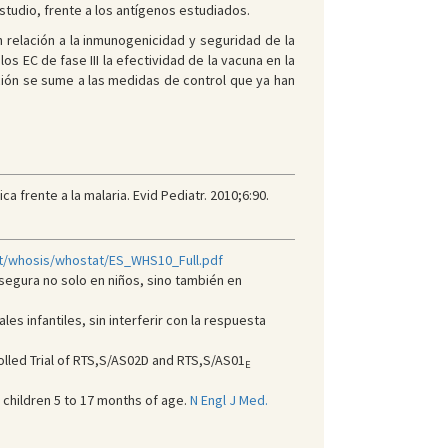
studio, frente a los antígenos estudiados.
 relación a la inmunogenicidad y seguridad de la
os EC de fase III la efectividad de la vacuna en la
ción se sume a las medidas de control que ya han
 frente a la malaria. Evid Pediatr. 2010;6:90.
nt/whosis/whostat/ES_WHS10_Full.pdf
 segura no solo en niños, sino también en
es infantiles, sin interferir con la respuesta
led Trial of RTS,S/AS02D and RTS,S/AS01
E
 children 5 to 17 months of age.
N Engl J Med.