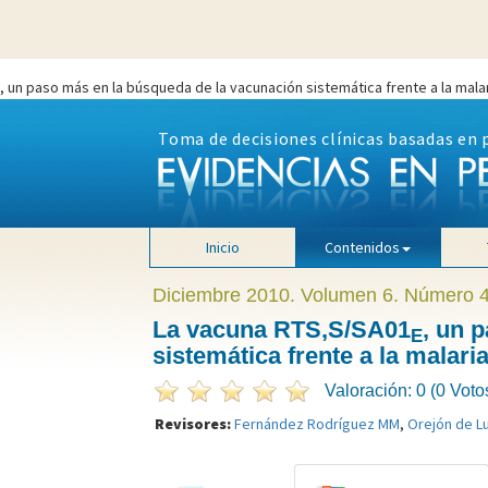
, un paso más en la búsqueda de la vacunación sistemática frente a la mala
" />
Toma de decisiones clínicas basadas en 
Inicio
Contenidos
Diciembre 2010. Volumen 6. Número 
La vacuna RTS,S/SA01
, un 
E
sistemática frente a la malari
Valoración: 0 (0 Voto
Revisores:
Fernández Rodríguez MM
,
Orejón de L