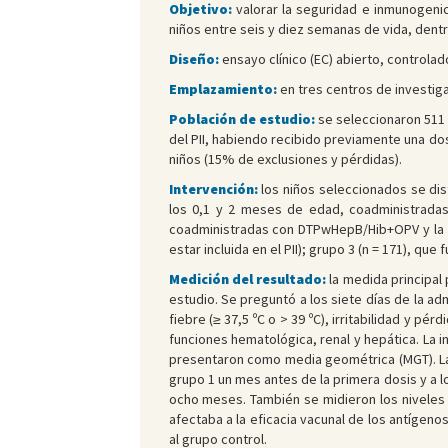
Objetivo:
valorar la seguridad e inmunogeni
niños entre seis y diez semanas de vida, dentro
Diseño:
ensayo clínico (EC) abierto, controlado
Emplazamiento:
en tres centros de investig
Población de estudio:
se seleccionaron 511 
del PII, habiendo recibido previamente una dos
niños (15% de exclusiones y pérdidas).
Intervención:
los niños seleccionados se dis
los 0,1 y 2 meses de edad, coadministradas
coadministradas con DTPwHepB/Hib+OPV y la te
estar incluida en el PII); grupo 3 (n = 171), que 
Medición del resultado:
la medida principal 
estudio. Se preguntó a los siete días de la ad
fiebre (≥ 37,5 ºC o > 39 ºC), irritabilidad y p
funciones hematológica, renal y hepática. La 
presentaron como media geométrica (MGT). La 
grupo 1 un mes antes de la primera dosis y a lo
ocho meses. También se midieron los niveles d
afectaba a la eficacia vacunal de los antígen
al grupo control.