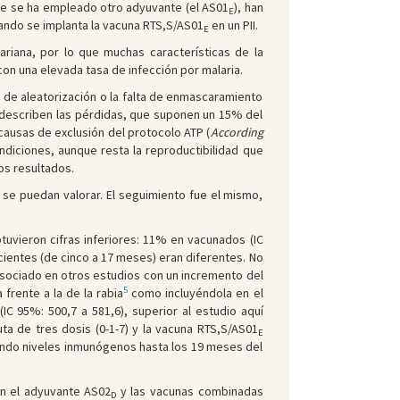
ue se ha empleado otro adyuvante (el AS01
), han
E
uando se implanta la vacuna RTS,S/AS01
en un PII.
E
riana, por lo que muchas características de la
con una elevada tasa de infección por malaria.
 de aleatorización o la falta de enmascaramiento
 describen las pérdidas, que suponen un 15% del
causas de exclusión del protocolo ATP (
According
ndiciones, aunque resta la reproductibilidad que
los resultados.
 se puedan valorar. El seguimiento fue el mismo,
tuvieron cifras inferiores: 11% en vacunados (IC
cientes (de cinco a 17 meses) eran diferentes. No
sociado en otros estudios con un incremento del
5
frente a la de la rabia
como incluyéndola en el
(IC 95%: 500,7 a 581,6), superior al estudio aquí
a de tres dosis (0-1-7) y la vacuna RTS,S/AS01
E
iendo niveles inmunógenos hasta los 19 meses del
on el adyuvante AS02
y las vacunas combinadas
D