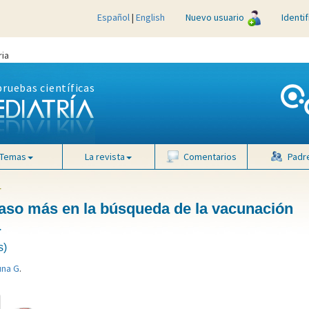
Español
|
English
Nuevo usuario
Identi
ria
pruebas científicas
Temas
La revista
Comentarios
Padr
4
paso más en la búsqueda de la vacunación
a
s)
una G
.