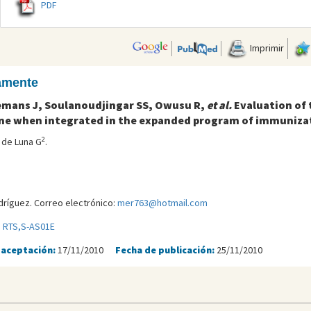
PDF
Imprimir
camente
kemans J, Soulanoudjingar SS, Owusu R,
et al.
Evaluation of 
ine when integrated in the expanded program of immuniza
2
 de Luna G
.
ríguez. Correo electrónico:
mer763@hotmail.com
 RTS,S-AS01E
 aceptación:
17/11/2010
Fecha de publicación:
25/11/2010