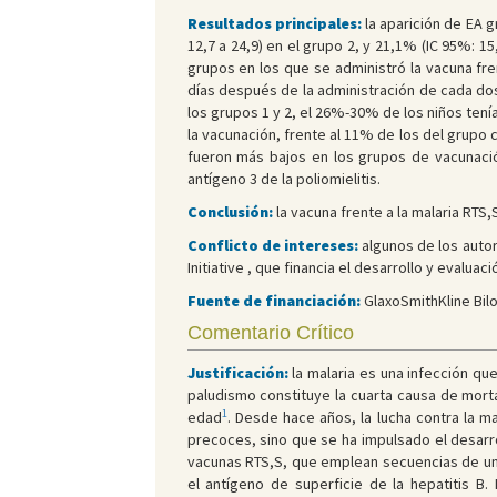
Resultados principales:
la aparición de EA g
12,7 a 24,9) en el grupo 2, y 21,1% (IC 95%: 15
grupos en los que se administró la vacuna fren
días después de la administración de cada dos
los grupos 1 y 2, el 26%-30% de los niños tení
la vacunación, frente al 11% de los del grupo c
fueron más bajos en los grupos de vacunació
antígeno 3 de la poliomielitis.
Conclusión:
la vacuna frente a la malaria RTS
Conflicto de intereses:
algunos de los autor
Initiative , que financia el desarrollo y evaluac
Fuente de financiación:
GlaxoSmithKline Bilo
Comentario Crítico
Justificación:
la malaria es una infección que
paludismo constituye la cuarta causa de mort
1
edad
. Desde hace años, la lucha contra la ma
precoces, sino que se ha impulsado el desar
vacunas RTS,S, que emplean secuencias de una 
el antígeno de superficie de la hepatitis B