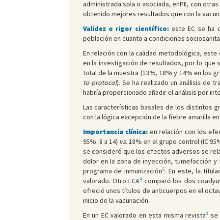
administrada sola o asociada, enPII, con otra
obtenido mejores resultados que con la vacun
Validez o rigor científico:
este EC se ha de
población en cuanto a condiciones sociosanitar
En relación con la calidad metodológica, este
en la investigación de resultados, por lo qu
total de la muestra (13%, 18% y 14% en los gr
to protocol
). Se ha realizado un análisis de 
habría proporcionado añadir el análisis por inte
Las características basales de los distintos
con la lógica excepción de la fiebre amarilla e
Importancia clínica:
en relación con los efe
95%: 8 a 14)
vs.
18% en el grupo control (IC 95%
se consideró que los efectos adversos se rela
dolor en la zona de inyección, tumefacción y 
5
programa de inmunización
. En este, la titu
4
valorado. Otro ECA
comparó los dos coadyuvan
ofreció unos títulos de anticuerpos en el oct
inicio de la vacunación.
3
En un EC valorado en esta misma revista
se 