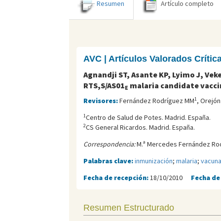
Resumen
Artículo completo
AVC | Artículos Valorados Críti
Agnandji ST, Asante KP, Lyimo J, Ve
RTS,S/AS01
malaria candidate vacc
E
1
Revisores:
Fernández Rodríguez MM
, Orejón
1
Centro de Salud de Potes. Madrid. España.
2
CS General Ricardos. Madrid. España.
Correspondencia:
M.ª Mercedes Fernández Rod
Palabras clave:
inmunización
;
malaria
;
vacuna
Fecha de recepción:
18/10/2010
Fecha de
Resumen Estructurado