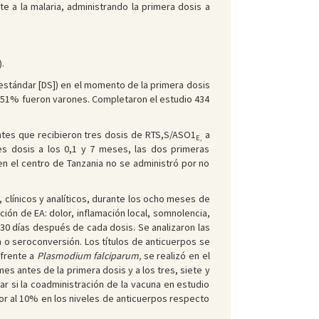
te a la malaria, administrando la primera dosis a
.
estándar [DS]) en el momento de la primera dosis
El 51% fueron varones. Completaron el estudio 434
antes que recibieron tres dosis de RTS,S/ASO1
a
E,
s dosis a los 0,1 y 7 meses, las dos primeras
en el centro de Tanzania no se administró por no
, clínicos y analíticos, durante los ocho meses de
ión de EA: dolor, inflamación local, somnolencia,
s 30 días después de cada dosis. Se analizaron las
 o seroconversión. Los títulos de anticuerpos se
 frente a
Plasmodium falciparum,
se realizó en el
es antes de la primera dosis y a los tres, siete y
ar si la coadministración de la vacuna en estudio
ior al 10% en los niveles de anticuerpos respecto