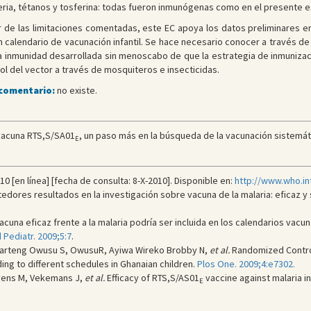
fteria, tétanos y tosferina: todas fueron inmunógenas como en el presente e
 de las limitaciones co
mentadas, este EC apoya los datos preliminares en
un calendario de vacunación infantil. Se hace necesario conocer a través de l
la inmunidad desarrollada sin menoscabo de que la estrategia de inmuniza
l del vector a través de mosquiteros e insecticidas.
 comentario:
no existe.
vacuna RTS,S/SA01
, un paso más en la búsqueda de la vacunación sistemática
E
0 [en línea] [fecha de consulta: 8-X-2010]. Disponible en:
http://www.who.i
tedores resultados en la investigación sobre vacuna de la malaria: eficaz y
una eficaz frente a la malaria podría ser incluida en los calendarios vacunal
 Pediatr. 2009;5:7
.
warteng Owusu S, OwusuR, Ayiwa Wireko Brobby N,
et al.
Randomized Control
ing to different schedules in Ghanaian children.
Plos One. 2009;4:e7302.
ievens M, Vekemans J,
et al.
Efficacy of RTS,S/AS01
vaccine against malaria in
E