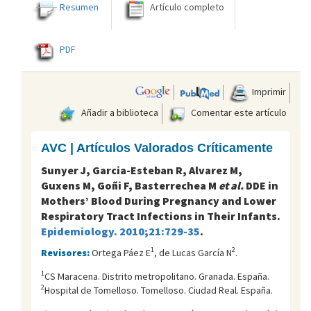
Resumen
Artículo completo
PDF
Imprimir
Añadir a biblioteca
Comentar este artículo
AVC | Artículos Valorados Críticamente
Sunyer J, Garcia-Esteban R, Alvarez M,
Guxens M, Goñi F, Basterrechea M
et al.
DDE in
Mothers’ Blood During Pregnancy and Lower
Respiratory Tract Infections in Their Infants.
Epidemiology. 2010;21:729-35
.
1
2
Revisores:
Ortega Páez E
, de Lucas García N
.
1
CS Maracena. Distrito metropolitano. Granada. España.
2
Hospital de Tomelloso. Tomelloso. Ciudad Real. España.