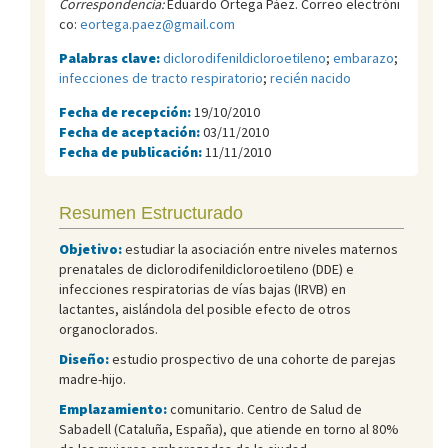
Correspondencia:
Eduardo Ortega Páez. Correo electróni
co:
eortega.paez@gmail.com
Palabras clave:
diclorodifenildicloroetileno
;
embarazo
;
infecciones de tracto respiratorio
;
recién nacido
Fecha de recepción:
19/10/2010
Fecha de aceptación:
03/11/2010
Fecha de publicación:
11/11/2010
Resumen Estructurado
Objetivo:
estudiar la asociación entre niveles maternos
prenatales de diclorodifenildicloroetileno (DDE) e
infecciones respiratorias de vías bajas (IRVB) en
lactantes, aislándola del posible efecto de otros
organoclorados.
Diseño:
estudio prospectivo de una cohorte de parejas
madre-hijo.
Emplazamiento:
comunitario. Centro de Salud de
Sabadell (Cataluña, España), que atiende en torno al 80%