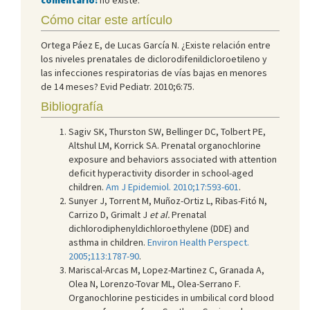
Cómo citar este artículo
Ortega Páez E, de Lucas García N. ¿Existe relación entre
los niveles prenatales de diclorodifenildicloroetileno y
las infecciones respiratorias de vías bajas en menores
de 14 meses? Evid Pediatr. 2010;6:75.
Bibliografía
Sagiv SK, Thurston SW, Bellinger DC, Tolbert PE,
Altshul LM, Korrick SA. Prenatal organochlorine
exposure and behaviors associated with attention
deficit hyperactivity disorder in school-aged
children.
Am J Epidemiol. 2010;17:593-601
.
Sunyer J, Torrent M, Muñoz-Ortiz L, Ribas-Fitó N,
Carrizo D, Grimalt J
et al.
Prenatal
dichlorodiphenyldichloroethylene (DDE) and
asthma in children.
Environ Health Perspect.
2005;113:1787-90
.
Mariscal-Arcas M, Lopez-Martinez C, Granada A,
Olea N, Lorenzo-Tovar ML, Olea-Serrano F.
Organochlorine pesticides in umbilical cord blood