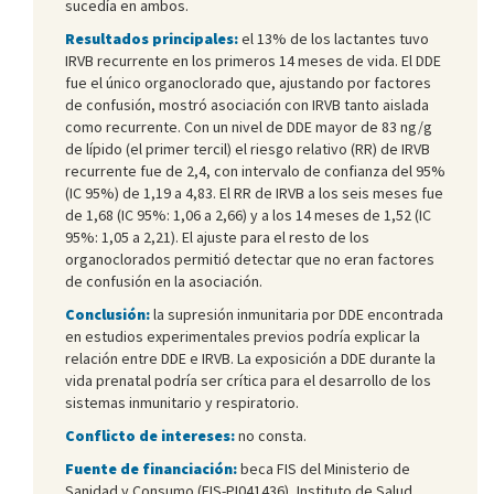
sucedía en ambos.
Resultados principales:
el 13% de los lactantes tuvo
IRVB recurrente en los primeros 14 meses de vida. El DDE
fue el único organoclorado que, ajustando por factores
de confusión, mostró asociación con IRVB tanto aislada
como recurrente. Con un nivel de DDE mayor de 83 ng/g
de lípido (el primer tercil) el riesgo relativo (RR) de IRVB
recurrente fue de 2,4, con intervalo de confianza del 95%
(IC 95%) de 1,19 a 4,83. El RR de IRVB a los seis meses fue
de 1,68 (IC 95%: 1,06 a 2,66) y a los 14 meses de 1,52 (IC
95%: 1,05 a 2,21). El ajuste para el resto de los
organoclorados permitió detectar que no eran factores
de confusión en la asociación.
Conclusión:
la supresión inmunitaria por DDE encontrada
en estudios experimentales previos podría explicar la
relación entre DDE e IRVB. La exposición a DDE durante la
vida prenatal podría ser crítica para el desarrollo de los
sistemas inmunitario y respiratorio.
Conflicto de intereses:
no consta.
Fuente de financiación:
beca FIS del Ministerio de
Sanidad y Consumo (FIS-PI041436), Instituto de Salud