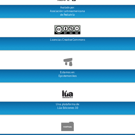
Avalado por:
Asociación Latinoamericana
de Pediatría
Licencias Creative Commons
Estamos en:
Epistemonikos
Una plataforma de:
Lúa Ediciones 3.0