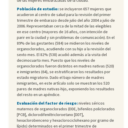
de las mujeres embarazadas de la ciudad.
Población de estudio:
se incluyeron 657 mujeres que
acudieron al centro de salud para la revisión del primer
trimestre de embarazo desde julio del año 2004 a julio de
2006. Representaban cerca de la mitad de las elegibles
en ese centro (mayores de 16 años, con intención de
parir en la ciudad y sin problemas de comunicación). En el
89% de las gestantes (584) se midieron los niveles de
organoclorados, acudiendo con su hijo a la revisión del
sexto mes. El 82% (538) acudió además a la visita del
decimocuarto mes. Puesto que los niveles de
organoclorados fueron distintos en madres nativas (520)
e inmigrantes (64), se estratificaron los resultados por
estado migratorio. Dado el bajo número de madres
inmigrantes, en este artículo solo se muestran los 520
pares de madres nativas-hijo, exponiendo los resultados
del resto en un apéndice.
Evaluación del factor de riesgo:
niveles séricos
maternos de organoclorados (DDE, bifenilos policlorados
[PCB], diclorodifeniltricloroetano [DDT],
hexaclorobenceno y hexaclorociclohexano por gramo de
lípido) determinados en el primer trimestre de