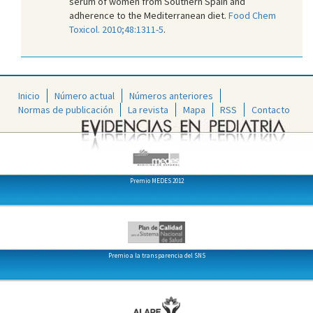
serum of women from Southern Spain and
adherence to the Mediterranean diet.
Food Chem
Toxicol. 2010;48:1311-5
.
Inicio
Número actual
Números anteriores
Normas de publicación
La revista
Mapa
RSS
Contacto
Premio MEDES 2012
Premio a la transparencia del SNS