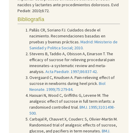
nacidos y lactantes ante procedimientos dolorosos. Evid
Pediatr. 2010;6:72.
Bibliografía
Pallás CR, Soriano FJ. Cuidados desde el
nacimiento.
Recomendaciones basadas en
pruebas y buenas prácticas.
Madrid: Ministerio de
Sanidad y Politica Social; 2010
.
Stevens B, Taddio A, Obisson A, Einarson T. The
efficacy of sucrose for relieving procedural pain
inneonates–a systematic review and meta-
analysis.
Acta Paediatr. 1997;86:837-42
.
Overgaard C, Knudsen A. Pain-relieving effect of
sucrose in newborns during heel prick.
Biol
Neonate. 1999;75:279-84
.
Haouari N, Wood C, Griffiths G, Levene M. The
analgesic effect of sucrose in full term infants: a
randomised controlled trial.
BMJ. 1995;310:1498-
500
.
Carbajal R, Chauvet X, Couderc S, Olivier-Martin M.
Randomised trial of analgesic effects of sucrose,
glucose, and pacifiers in term neonates.
BMJ.