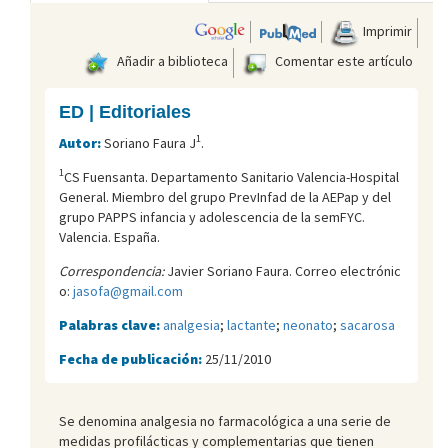
Imprimir
Añadir a biblioteca
Comentar este artículo
ED | Editoriales
1
Autor:
Soriano Faura J
.
1
CS Fuensanta. Departamento Sanitario Valencia-Hospital
General. Miembro del grupo PrevInfad de la AEPap y del
grupo PAPPS infancia y adolescencia de la semFYC.
Valencia. España.
Correspondencia:
Javier Soriano Faura. Correo electrónic
o:
jasofa@gmail.com
Palabras clave:
analgesia
;
lactante
;
neonato
;
sacarosa
Fecha de publicación:
25/11/2010
Se denomina analgesia no farmacológica a una serie de
medidas profilácti­cas y complementarias que tienen