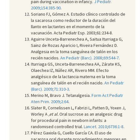
pain during vaccination in infancy.
J Pediatr.
2009;154:385-90
.
Soriano FJ, Gómez A. Estudio clínico controlado de
la sacarosa como reductor de la duración del
llanto en lactantes en el momento de la
vacunación. Acta Pediatr Esp. 2003;61:234-8.
Aguirre Unceta-Barrenechea A, Saitua Iturriaga G,
Sainz de Rozas Aparicio I, Riveira Fernández D.
Analgesia en la toma sanguínea de talón en los
recién nacidos.
An Pediatr (Barc). 2008;69:544-7
.
Iturriaga GS, Unceta-Barrenechea AA, Zárate KS,
Olaechea IZ, Núñez AR, Rivero MM. Efecto
analgésico de la lactancia materna en la toma
sanguínea de talón en el recién nacido.
An Pediatr
(Barc). 2009;71:310-3
.
Merino M, Bravo J. Tetanalgesia.
Form Act Pediatr
Aten Prim. 2009;2:64
.
Slater R, Cornelissen L, Fabrizi L, Patten D, Yoxen J,
Worley A
,et al.
Oral sucrose as an analgesic drug
for procedural pain in newborn infants: a
randomised controlled trial.
Lancet. 2010;6736:1-8
.
Pérez Gaxiola G, Cuello García CA. El uso de
sacarosa oral durante procedimientos menores en