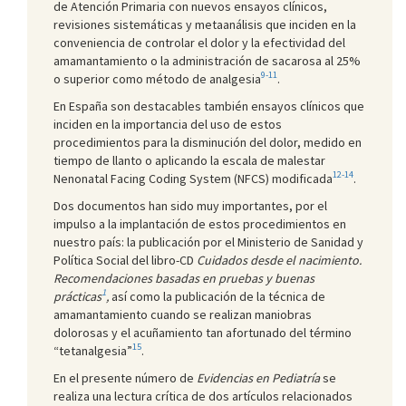
de Atención Primaria con nuevos ensayos clínicos,
revisiones sistemáticas y metaanálisis que inciden en la
conveniencia de controlar el dolor y la efectividad del
amamantamiento o la administración de sacarosa al 25%
9-11
o superior como método de analgesia
.
En España son destacables también ensayos clínicos que
inciden en la importancia del uso de estos
procedimientos para la disminución del dolor, medido en
tiempo de llanto o aplicando la escala de malestar
12-14
Nenonatal Facing Coding System (NFCS) modificada
.
Dos documentos han sido muy importantes, por el
impulso a la implantación de estos procedimientos en
nuestro país: la publicación por el Ministerio de Sanidad y
Política Social del libro-CD
Cuidados desde el nacimiento.
Recomendaciones basadas en pruebas y buenas
1
prácticas
,
así como la publicación de la técnica de
amamantamiento cuando se realizan maniobras
dolorosas y el acuñamiento tan afortunado del término
15
“tetanalgesia”
.
En el presente número de
Evidencias en Pediatría
se
realiza una lectura crítica de dos artículos relacionados