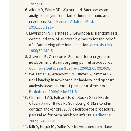
1999;319:1393-7
.
Allen KD, White DD, Walburn JN. Sucrose as an
analgesic agent for infants during immunization
injections.
Arch Pediatr Adolesc Med.
1996;150:270-4
.
Lewindon PJ, Harkness L, Lewindon N. Randomised
controlled trial of sucrose by mouth for the relief
of infant crying after immunisation.
Arch Dis Child.
1998;78:453-6
.
Stevens B, Ohlsson A. Sucrose for analgesia in
newborn infants undergoing painful procedures.
Cochrane Database Sys Rev. 2000;2:CD001069
.
Weissman A, Aranovitch M, Blazer S, Zimmer EZ.
Heel-lancing in newborns: behavioral and spectral
analysis assessment of pain control methods.
Pediatrics. 2009;124:e921-6
.
Chermont AG, Falcão LF, de Souza Silva EH, de
Cássia Xavier Balda R, Guinsburg R. Skin-to-skin
contact and/or oral 25% dextrose for procedural
pain relief for term newborn infants.
Pediatrics.
2009;124:e1101-7
.
Dilli D, Küçük IG, Dallar Y. Interventions to reduce