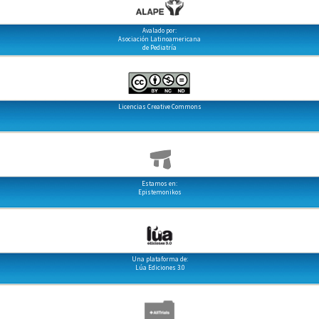
Avalado por:
Asociación Latinoamericana
de Pediatría
Licencias Creative Commons
Estamos en:
Epistemonikos
Una plataforma de:
Lúa Ediciones 3.0