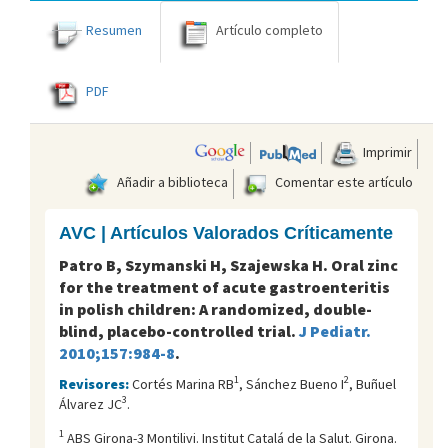
Resumen
Artículo completo
PDF
Imprimir
Añadir a biblioteca
Comentar este artículo
AVC | Artículos Valorados Críticamente
Patro B, Szymanski H, Szajewska H. Oral zinc
for the treatment of acute gastroenteritis
in polish children: A randomized, double-
blind, placebo-controlled trial.
J Pediatr.
2010;157:984-8
.
1
2
Revisores:
Cortés Marina RB
, Sánchez Bueno I
, Buñuel
3
Álvarez JC
.
1
ABS Girona-3 Montilivi. Institut Catalá de la Salut. Girona.