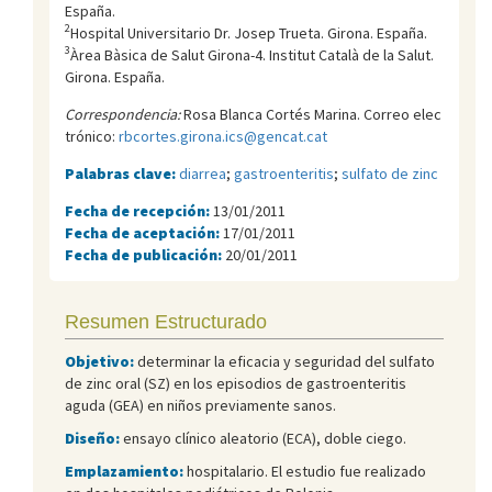
España.
2
Hospital Universitario Dr. Josep Trueta. Girona. España.
3
Àrea Bàsica de Salut Girona-4. Institut Català de la Salut.
Girona. España.
Correspondencia:
Rosa Blanca Cortés Marina. Correo elec
trónico:
rbcortes.girona.ics@gencat.cat
Palabras clave:
diarrea
;
gastroenteritis
;
sulfato de zinc
Fecha de recepción:
13/01/2011
Fecha de aceptación:
17/01/2011
Fecha de publicación:
20/01/2011
Resumen Estructurado
Objetivo:
determinar la eficacia y seguridad del sulfato
de zinc oral (SZ) en los episodios de gastroenteritis
aguda (GEA) en niños previamente sanos.
Diseño:
ensayo clínico aleatorio (ECA), doble ciego.
Emplazamiento:
hospitalario. El estudio fue realizado