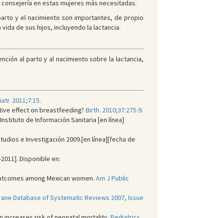
y consejería en estas mujeres más necesitadas.
arto y el nacimiento son importantes, de propio
ida de sus hijos, incluyendo la lactancia.
ción al parto y al nacimiento sobre la lactancia,
atr. 2011;7:15
.
ative effect on breastfeeding?
Birth. 2010;37:275-9
.
nstituto de Información Sanitaria [en línea]
tudios e Investigación 2009.[en línea][fecha de
-2011]. Disponible en:
g outcomes among Mexican women.
Am J Public
ane Database of Systematic Reviews 2007, Issue
increases risk of neonatal mortality.
Pediatrics.