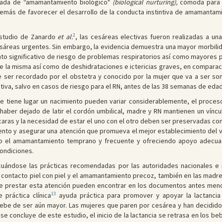
amada de “amamantamiento biológico"
(biological nurturing),
cómoda para la
demás de favorecer el desarrollo de la conducta instintiva de amamantam
2
estudio de Zanardo
et al.
, las cesáreas electivas fueron realizadas a una
esáreas urgentes. Sin embargo, la evidencia demuestra una mayor morbilid
o significativo de riesgo de problemas respiratorios así como mayores pr
e la misma así como de deshidrataciones e ictericias graves, en comparac
ser recordado por el obstetra y conocido por la mujer que va a ser somet
ectiva, salvo en casos de riesgo para el RN, antes de las 38 semanas de eda
que tiene lugar un nacimiento pueden variar considerablemente, el proc
ber dejado de latir el cordón umbilical, madre y RN mantienen un víncul
caras y la necesidad de estar el uno con el otro deben ser preservadas co
iento y asegurar una atención que promueva el mejor establecimiento del v
o el amamantamiento temprano y frecuente y ofreciendo apoyo adecuad
condiciones.
uándose las prácticas recomendadas por las autoridades nacionales e i
 contacto piel con piel y el amamantamiento precoz, también en las madr
de prestar esta atención pueden encontrar en los documentos antes menc
13
 práctica clínica
ayuda práctica para promover y apoyar la lactancia
debe de ser aún mayor. Las mujeres que paren por cesárea y han decidid
se concluye de este estudio, el inicio de la lactancia se retrasa en los