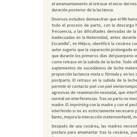
el amamantamiento al retrasar el inicio del mis
duración posterior de la lactancia.
Diversos estudios demuestran que el RN human
todo el proceso de parto, con la descarga 
frecuencia, a las dificultades derivadas de l
inadecuadas en la Maternidad, antes durante
6
Escamilla
, en Méjico, identificó la cesárea 
autor sugería que la separación prolongada e
que durante los primeros días del puerperio es
como retraso en la subida de la leche. Todo e
suplementos de sucedáneos de leche mater
proporción lactancia mixta o fórmula y en los
postparto. El retraso en la subida de la lec
permitir el contacto piel con piel ininterrum
agresivas de reanimación neonatal, que inter
normal sin interferencias. Tras un parto no me
madre. El
imprinting
con la madre y con el pec
interferido si no es estrictamente necesario
llanto, mejora la interacción maternoinfantil, m
Después de una cesárea, las madres necesitan
postura para amamantar tras la cesárea, pue