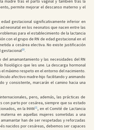
 madre tras el parto vaginal y también tras la
iento, permite mejorar el descanso materno y el
 edad gestacional significativamente inferior en
ad neonatal en los neonatos que nacen entre las
oblemas para el establecimiento de la lactancia
ión con el grupo de RN de edad gestacional en el
ida a cesárea electiva. No existe justificación
10
d gestacional
.
eso del amamantamiento y las necesidades del RN
o fisiológico que les une. La descarga hormonal
n el máximo respeto en el entorno del nacimiento.
ínculo afectivo madre-hijo facilitando y animando
o y consistente, marcarán el camino hacia una
nternacionales, pero, además, las prácticas de
es con parto por cesárea, siempre que su estado
11
ionados, en la IHAN
, en el Comité de Lactancia
 materna en aquellas mujeres sometidas a una
o amamantar han de ser respetadas y reforzadas
 bebés nacidos por cesáreas, debemos ser capaces