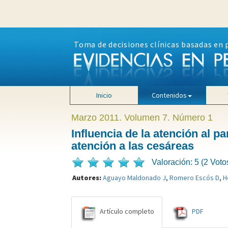
Toma de decisiones clínicas basadas en 
Inicio
Contenidos
Marzo 2011. Volumen 7. Número 1
Influencia de la atención al pa
atención a las cesáreas
Valoración: 5 (2 Voto
Autores:
Aguayo Maldonado J
,
Romero Escós D
,
H
Artículo completo
PDF