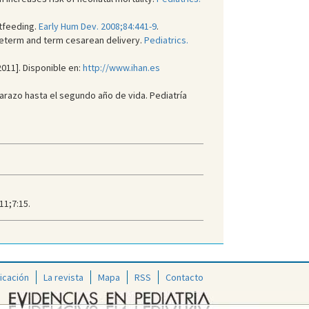
stfeeding.
Early Hum Dev. 2008;84:441-9
.
-preterm and term cesarean delivery.
Pediatrics.
-2011]. Disponible en:
http://www.ihan.es
arazo hasta el segundo año de vida. Pediatría
11;7:15.
icación
La revista
Mapa
RSS
Contacto