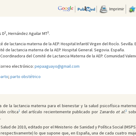
Imprimir
2
3
s D
, Hernández Aguilar MT
.
de lactancia materna de la AEP. Hospital Infantil Virgen del Rocío. Sevilla. 
té de lactancia materna de la AEP. Hospital General. Segovia. España.
 Coordinadora del Comité de Lactancia Materna de la AEP. Comunidad Valenc
orreo electrónico:
pepaaguayo@gmail.com
parto
;
parto obstétrico
de la lactancia materna para el bienestar y la salud psicofísica materno
1
2
ón crítica
del artículo recientemente publicado por Zanardo
et al.
sobr
.
Salud de 2010, editado por el Ministerio de Sanidad y Política Social (MSPS
, respectivamente) lo que supone que, en España, una de cada cuatro muje