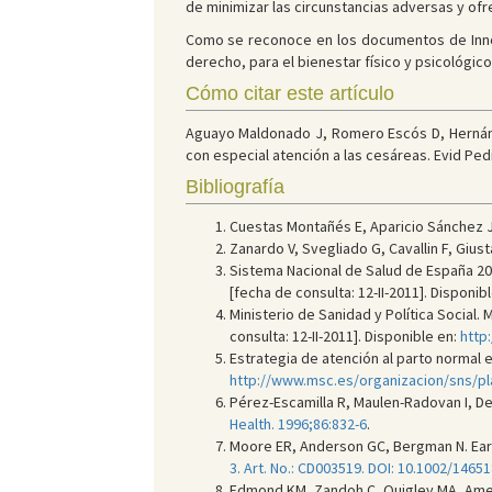
de minimizar las circunstancias adversas y o
Como se reconoce en los documentos de Innoce
derecho, para el bienestar físico y psicológic
Cómo citar este artículo
Aguayo Maldonado J, Romero Escós D, Hernández
con especial atención a las cesáreas. Evid Pedia
Bibliografía
Cuestas Montañés E, Aparicio Sánchez J
Zanardo V, Svegliado G, Cavallin F, Giust
Sistema Nacional de Salud de España 2010
[fecha de consulta: 12-II-2011]. Disponib
Ministerio de Sanidad y Política Social
consulta: 12-II-2011]. Disponible en:
http
Estrategia de atención al parto normal en
http://www.msc.es/organizacion/sns/p
Pérez-Escamilla R, Maulen-Radovan I, 
Health. 1996;86:832-6
.
Moore ER, Anderson GC, Bergman N. Early
3. Art. No.: CD003519. DOI: 10.1002/146
Edmond KM, Zandoh C, Quigley MA, Ameng