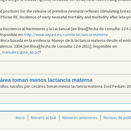
positions for the release of primitive neonatal reflexes stimulating brea
, Pfister RE. Incidence of early neonatal mortality and morbidity after late
a Asistencia al Nacimiento y la Lactancia) [en línea][fecha de consulta: 12-II
Disponible en:
http://www.aeped.es/comite-lactancia-materna
clínica basada en la evidencia. Manejo de la lactancia materna desde el emb
lencia. 2004. [en línea][fecha de consulta: 12-II-2011]. Disponible en:
os_manuales/guia_ap.pdf
sárea toman menos lactancia materna
niños nacidos por cesárea toman menos lactancia materna. Evid Pediatr. 20
Inicio
Número actual
Números anteriores
Normas de publ