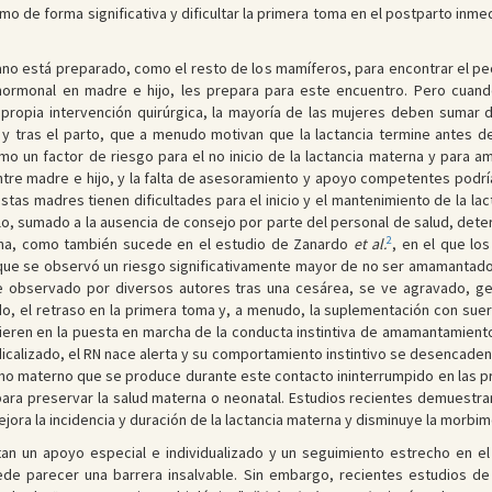
mo de forma significativa y dificultar la primera toma en el postparto inme
o está preparado, como el resto de los mamíferos, para encontrar el pech
hormonal en madre e hijo, les prepara para este encuentro. Pero cuan
a propia intervención quirúrgica, la mayoría de las mujeres deben sumar d
 y tras el parto, que a menudo motivan que la lactancia termine antes 
como un factor de riesgo para el no inicio de la lactancia materna y par
ntre madre e hijo, y la falta de asesoramiento y apoyo competentes podrí
tas madres tienen dificultades para el inicio y el mantenimiento de la lac
llo, sumado a la ausencia de consejo por parte del personal de salud, det
2
na, como también sucede en el estudio de Zanardo
et al.
, en el que lo
 que se observó un riesgo significativamente mayor de no ser amamantados 
he observado por diversos autores tras una cesárea, se ve agravado, ge
pido, el retraso en la primera toma y, a menudo, la suplementación con s
fieren en la puesta en marcha de la conducta instintiva de amamantamient
dicalizado, el RN nace alerta y su comportamiento instintivo se desencaden
ho materno que se produce durante este contacto ininterrumpido en las pr
 para preservar la salud materna o neonatal. Estudios recientes demuestr
ejora la incidencia y duración de la lactancia materna y disminuye la morbimo
 un apoyo especial e individualizado y un seguimiento estrecho en el i
de parecer una barrera insalvable. Sin embargo, recientes estudios de