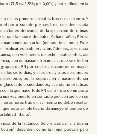
diato (71,5
vs.
3,5%; p < 0,001) y esto influye en la
o en los primeros minutos tras el nacimiento. Y
do el parto sucede por cesárea, con demasiada
ificultades derivadas de la aplicación de rutinas
de lo que la madre deseaba. Ya hace años, Pérez
a amamantamientos cortos (menos de un mes). Este
an explicar esta observación. Además, apreciaba
tancia, con volúmenes de leche insuficientes, así
ermina, con demasiada frecuencia, que se oferten
s grupos de RN por cesárea recibieron en mayor
a los siete días, y a los tres y a los seis meses
neralmente, por la separación al nacimiento sin
uero glucosado o sucedáneos, cuando no prácticas
o con la que nace todo RN sano fruto de un parto
a una vez puesto en contacto piel con piel con su
imeras horas tras el nacimiento no debe resultar
an que este simple hecho disminuye el tiempo de
8
rtalidad infantil
.
nicio de la lactancia. Solo encontrar una buena
9
 Colson
describen como la mejor postura para