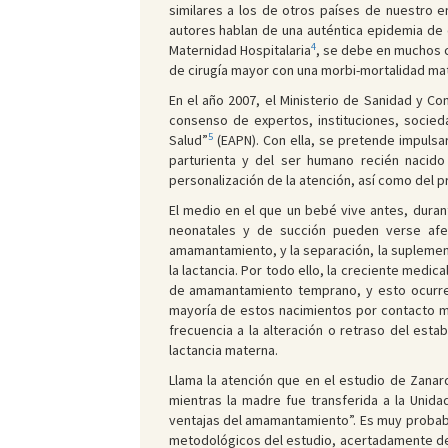
similares a los de otros países de nuestro 
autores hablan de una auténtica epidemia de
4
Maternidad Hospitalaria
, se debe en muchos c
de cirugía mayor con una morbi-mortalidad mate
En el año 2007, el Ministerio de Sanidad y C
consenso de expertos, instituciones, socieda
5
Salud”
(EAPN). Con ella, se pretende impulsar
parturienta y del ser humano recién nacido
personalización de la atención, así como del p
El medio en el que un bebé vive antes, duran
neonatales y de succión pueden verse afec
amamantamiento, y la separación, la suplement
la lactancia. Por todo ello, la creciente medi
de amamantamiento temprano, y esto ocurre 
mayoría de estos nacimientos por contacto mí
frecuencia a la alteración o retraso del esta
lactancia materna.
Llama la atención que en el estudio de Zana
mientras la madre fue transferida a la Unid
ventajas del amamantamiento”. Es muy probabl
metodológicos del estudio, acertadamente d