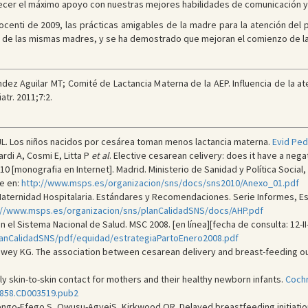
frecer el máximo apoyo con nuestras mejores habilidades de comunicación 
nti de 2009, las prácticas amigables de la madre para la atención del p
o de las mismas madres, y se ha demostrado que mejoran el comienzo de la v
 Aguilar MT; Comité de Lactancia Materna de la AEP. Influencia de la aten
tr. 2011;7:2.
L. Los niños nacidos por cesárea toman menos lactancia materna.
Evid Pedi
ardi A, Cosmi E, Litta P
et al
. Elective cesarean celivery: does it have a neg
 [monografia en Internet]. Madrid. Ministerio de Sanidad y Política Social, I
le en:
http://www.msps.es/organizacion/sns/docs/sns2010/Anexo_01.pdf
. Maternidad Hospitalaria. Estándares y Recomendaciones. Serie Informes, Es
://www.msps.es/organizacion/sns/planCalidadSNS/docs/AHP.pdf
 el Sistema Nacional de Salud. MSC 2008. [en línea][fecha de consulta: 12-II
lanCalidadSNS/pdf/equidad/estrategiaPartoEnero2008.pdf
Dewey KG. The association between cesarean delivery and breast-feedin
 skin-to-skin contact for mothers and their healthy newborn infants.
Cochr
51858.CD003519.pub2
o-Efego S, Owusu-AgyeiS, Kirkwood OR. Delayed breastfeeding initiation 