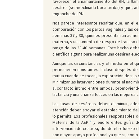
favorecer el amamantamiento del RN, la ll
cesárea (semireclinada boca arriba) y que, a
enganche del RN.
Nos parece interesante resaltar que, en el 
comparación con los partos vaginales y las c
semanas 37 y 38, quienes presentan un aument
materna, y un aumento de riesgo de fracaso d
rango de las 38-40 semanas. Este hecho debe 
científica alguna para realizar una cesárea el
Aunque las circunstancias y el medio en el 
permanecen constantes. Incluso después de ha
mutua cuando se tocan, la exploración de sus 
Minimizar las intervenciones durante el nacim
al contacto íntimo entre ambos, promoviend
lactancia y una crianza felices en las mejores 
Las tasas de cesáreas deben disminuir, adec
atención deben apoyar el establecimiento del
lo permita. Los profesionales responsables 
12
Materna de la AEP
y endiferentes guías de
intervención de cesárea, donde el refuerzo 
con mayor apoyo profesional ya que si, como 