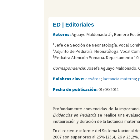
ED | Editoriales
1
Autores:
Aguayo Maldonado J
, Romero Escó
1
Jefe de Sección de Neonatología. Vocal Comité 
2
Adjunto de Pediatría. Neonatóloga. Vocal Comi
3
Pediatra Atención Primaria. Departamento 10.
Correspondencia:
Josefa Aguayo Maldonado. C
Palabras clave:
cesárea
;
lactancia materna
;
Fecha de publicación:
01/03/2011
Profundamente convencidas de la importancia 
Evidencias en Pediatría
se realice una evaluaci
instauración y duración de la lactancia materna
En el reciente informe del Sistema Nacional de 
2007 son superiores al 25% (25,4, 26 y 25,2%