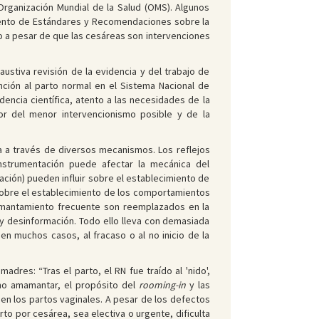
Organización Mundial de la Salud (OMS). Algunos
mento de Estándares y Recomendaciones sobre la
o a pesar de que las cesáreas son intervenciones
stiva revisión de la evidencia y del trabajo de
nción al parto normal en el Sistema Nacional de
encia científica, atento a las necesidades de la
sor del menor intervencionismo posible y de la
a a través de diversos mecanismos. Los reflejos
nstrumentación puede afectar la mecánica del
ación) pueden influir sobre el establecimiento de
e sobre el establecimiento de los comportamientos
amantamiento frecuente son reemplazados en la
y desinformación. Todo ello lleva con demasiada
 en muchos casos, al fracaso o al no inicio de la
res: “Tras el parto, el RN fue traído al 'nido',
ómo amamantar, el propósito del
rooming-in
y las
en los partos vaginales. A pesar de los defectos
to por cesárea, sea electiva o urgente, dificulta