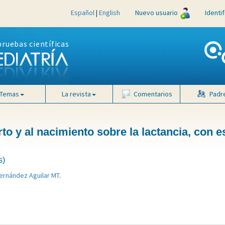
Español
|
English
Nuevo usuario
Identi
pruebas científicas
Temas
La revista
Comentarios
Padr
rto y al nacimiento sobre la lactancia, con e
s)
ernández Aguilar MT
.