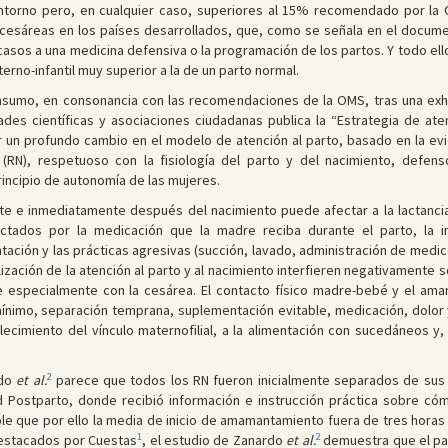
entorno pero, en cualquier caso, superiores al 15% recomendado por la 
 cesáreas en los países desarrollados, que, como se señala en el docu
asos a una medicina defensiva o la programación de los partos. Y todo ell
rno-infantil muy superior a la de un parto normal.
onsumo, en consonancia con las recomendaciones de la OMS, tras una exhau
des científicas y asociaciones ciudadanas publica la “Estrategia de ate
 un profundo cambio en el modelo de atención al parto, basado en la evid
 (RN), respetuoso con la fisiología del parto y del nacimiento, defen
rincipio de autonomía de las mujeres.
te e inmediatamente después del nacimiento puede afectar a la lactanci
tados por la medicación que la madre reciba durante el parto, la i
ación y las prácticas agresivas (succión, lavado, administración de medic
calización de la atención al parto y al nacimiento interfieren negativament
especialmente con la cesárea. El contacto físico madre-bebé y el am
nimo, separación temprana, suplementación evitable, medicación, dolor 
blecimiento del vínculo maternofilial, a la alimentación con sucedáneos y,
2
rdo
et al.
parece que todos los RN fueron inicialmente separados de sus mad
ad Postparto, donde recibió información e instrucción práctica sobre c
e que por ello la media de inicio de amamantamiento fuera de tres horas 
1
2
estacados por Cuestas
, el estudio de Zanardo
et al.
demuestra que el par