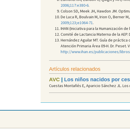
2006;117:e380-6
.
Colson SD, Meek JH, Hawdon JM. Optimal 
De Luca R, Boulvain M, Irion O, Berner M
2009;123;e1064-71
.
IHAN (Iniciativa para la Humanización de l
Comité de Lactancia Materna de la AEP. 
Hernández Aguilar MT. Guía de práctica 
Atención Primaria Área 09-H. Dr. Peset. Va
http://www.ihan.es/publicaciones/libr
Artículos relacionados
AVC
|
Los niños nacidos por ce
Cuestas Montañés E, Aparicio Sánchez JL. Los 