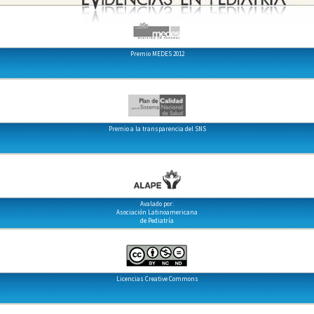
Premio MEDES 2012
Premio a la transparencia del SNS
Avalado por:
Asociación Latinoamericana
de Pediatría
Licencias Creative Commons