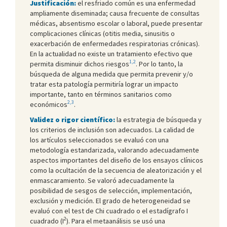
Justificación:
el resfriado común es una enfermedad
ampliamente diseminada; causa frecuente de consultas
médicas, absentismo escolar o laboral, puede presentar
complicaciones clínicas (otitis media, sinusitis o
exacerbación de enfermedades respiratorias crónicas).
En la actualidad no existe un tratamiento efectivo que
1,2
permita disminuir dichos riesgos
. Por lo tanto, la
búsqueda de alguna medida que permita prevenir y/o
tratar esta patología permitiría lograr un impacto
importante, tanto en términos sanitarios como
2,3
económicos
.
Validez o rigor científico:
la estrategia de búsqueda y
los criterios de inclusión son adecuados. La calidad de
los artículos seleccionados se evaluó con una
metodología estandarizada, valorando adecuadamente
aspectos importantes del diseño de los ensayos clínicos
como la ocultación de la secuencia de aleatorización y el
enmascaramiento. Se valoró adecuadamente la
posibilidad de sesgos de selección, implementación,
exclusión y medición. El grado de heterogeneidad se
evaluó con el test de Chi cuadrado o el estadígrafo I
2
cuadrado (I
). Para el metaanálisis se usó una