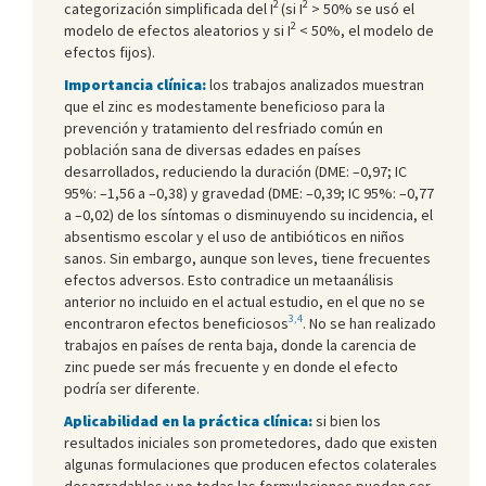
2
2
categorización simplificada del I
(si I
> 50% se usó el
2
modelo de efectos aleatorios y si I
< 50%, el modelo de
efectos fijos).
Importancia clínica:
los trabajos analizados muestran
que el zinc es modestamente beneficioso para la
prevención y tratamiento del resfriado común en
población sana de diversas edades en países
desarrollados, reduciendo la duración (DME: –0,97; IC
95%: –1,56 a –0,38) y gravedad (DME: –0,39; IC 95%: –0,77
a –0,02) de los síntomas o disminuyendo su incidencia, el
absentismo escolar y el uso de antibióticos en niños
sanos. Sin embargo, aunque son leves, tiene frecuentes
efectos adversos. Esto contradice un metaanálisis
anterior no incluido en el actual estudio, en el que no se
3,4
encontraron efectos beneficiosos
. No se han realizado
trabajos en países de renta baja, donde la carencia de
zinc puede ser más frecuente y en donde el efecto
podría ser diferente.
Aplicabilidad en la práctica clínica:
si bien los
resultados iniciales son prometedores, dado que existen
algunas formulaciones que producen efectos colaterales
desagradables y no todas las formulaciones pueden ser