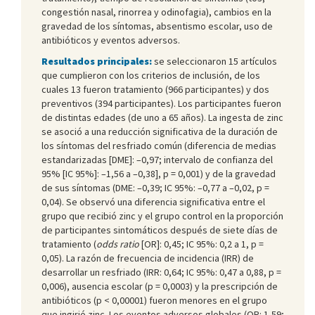
congestión nasal, rinorrea y odinofagia), cambios en la
gravedad de los síntomas, absentismo escolar, uso de
antibióticos y eventos adversos.
Resultados principales:
se seleccionaron 15 artículos
que cumplieron con los criterios de inclusión, de los
cuales 13 fueron tratamiento (966 participantes) y dos
preventivos (394 participantes). Los participantes fueron
de distintas edades (de uno a 65 años). La ingesta de zinc
se asoció a una reducción significativa de la duración de
los síntomas del resfriado común (diferencia de medias
estandarizadas [DME]: –0,97; intervalo de confianza del
95% [IC 95%]: –1,56 a –0,38], p = 0,001) y de la gravedad
de sus síntomas (DME: –0,39; IC 95%: –0,77 a –0,02, p =
0,04). Se observó una diferencia significativa entre el
grupo que recibió zinc y el grupo control en la proporción
de participantes sintomáticos después de siete días de
tratamiento (
odds ratio
[OR]: 0,45; IC 95%: 0,2 a 1, p =
0,05). La razón de frecuencia de incidencia (IRR) de
desarrollar un resfriado (IRR: 0,64; IC 95%: 0,47 a 0,88, p =
0,006), ausencia escolar (p = 0,0003) y la prescripción de
antibióticos (p < 0,00001) fueron menores en el grupo
que ingirió zinc. Los eventos adversos globales (OR: 1,59;