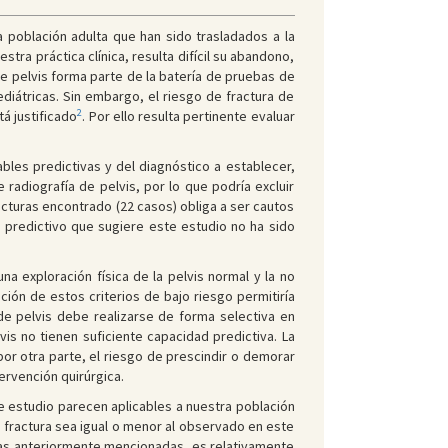
 población adulta que han sido trasladados a la
stra práctica clínica, resulta difícil su abandono,
de pelvis forma parte de la batería de pruebas de
iátricas. Sin embargo, el riesgo de fractura de
2
á justificado
. Por ello resulta pertinente evaluar
bles predictivas y del diagnóstico a establecer,
radiografía de pelvis, por lo que podría excluir
cturas encontrado (22 casos) obliga a ser cautos
 predictivo que sugiere este estudio no ha sido
a exploración física de la pelvis normal y la no
ión de estos criterios de bajo riesgo permitiría
de pelvis debe realizarse de forma selectiva en
vis no tienen suficiente capacidad predictiva. La
por otra parte, el riesgo de prescindir o demorar
ervención quirúrgica.
te estudio parecen aplicables a nuestra población
e fractura sea igual o menor al observado en este
vas anteriormente mencionadas, es relativamente