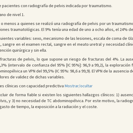
 pacientes con radiografía de pelvis indicada por traumatismo.
no de nivel 1.
o menos a quienes se realizó una radiografía de pelvis por un traumatismo
ones traumatológicas. El 9% tenía una edad de uno a ocho años, el 24% de 
guientes variables: sexo, mecanismo de las lesiones, escala de coma de Gla
s, sangre en el examen rectal, sangre en el meato uretral y necesidad clí
nción quirúrgica y sin ella.
 fracturas de pelvis, lo que supone un riesgo de fracturas del 4%. La aus
,3% (intervalo de confianza del 95% [IC 95%]: 96,9 a 99,2), la exploración 
minopélvica un VPN del 99,5% (IC 95%: 98,6 a 99,9). El VPN de la ausencia d
adores de validez de dichas variables.
es clínicas con capacidad predictiva
Mostrar/ocultar
luir de forma fiable si existen los siguientes hallazgos clínicos: 1) ausen
lvis, y 3) no necesidad de TC abdominopélvica. Por este motivo, la radiogr
gasto de tiempo, la exposición a la radiación y el coste.