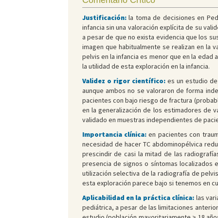
Comentario Crítico
Justificación:
la toma de decisiones en Pedi
infancia sin una valoración explícita de su val
a pesar de que no exista evidencia que los su
imagen que habitualmente se realizan en la v
pelvis en la infancia es menor que en la edad 
la utilidad de esta exploración en la infancia.
Validez o rigor científico:
es un estudio de 
aunque ambos no se valoraron de forma indepen
pacientes con bajo riesgo de fractura (probab
en la generalización de los estimadores de 
validado en muestras independientes de pacient
Importancia clínica:
en pacientes con trauma
necesidad de hacer TC abdominopélvica reducen
prescindir de casi la mitad de las radiografí
presencia de signos o síntomas localizados e
utilización selectiva de la radiografía de pel
esta exploración parece bajo si tenemos en cu
Aplicabilidad en la práctica clínica:
las var
pediátrica, a pesar de las limitaciones anter
estudio (población mayoritariamente > 18 año