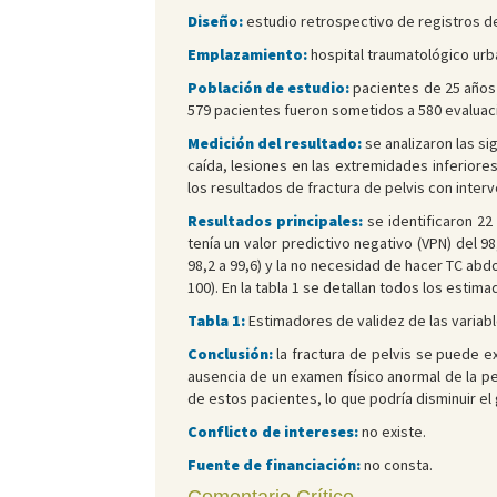
Diseño:
estudio retrospectivo de registros de
Emplazamiento:
hospital traumatológico urba
Población de estudio:
pacientes de 25 años 
579 pacientes fueron sometidos a 580 evaluaci
Medición del resultado:
se analizaron las si
caída, lesiones en las extremidades inferiore
los resultados de fractura de pelvis con interve
Resultados principales:
se identificaron 22
tenía un valor predictivo negativo (VPN) del 98
98,2 a 99,6) y la no necesidad de hacer TC abdo
100). En la tabla 1 se detallan todos los estim
Tabla 1:
Estimadores de validez de las variabl
Conclusión:
la fractura de pelvis se puede exc
ausencia de un examen físico anormal de la pe
de estos pacientes, lo que podría disminuir el 
Conflicto de intereses:
no existe.
Fuente de financiación:
no consta.