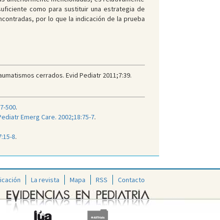
uficiente como para sustituir una estrategia de
ncontradas, por lo que la indicación de la prueba
aumatismos cerrados. Evid Pediatr 2011;7:39.
97-500
.
Pediatr Emerg Care. 2002;18:75-7
.
:15-8
.
icación
La revista
Mapa
RSS
Contacto