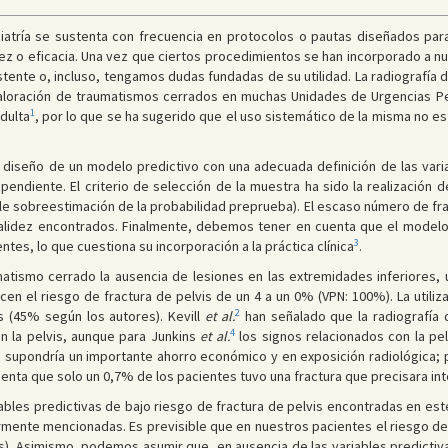
atría se sustenta con frecuencia en protocolos o pautas diseñados para
idez o eficacia. Una vez que ciertos procedimientos se han incorporado a nue
stente o, incluso, tengamos dudas fundadas de su utilidad. La radiografía 
aloración de traumatismos cerrados en muchas Unidades de Urgencias Ped
1
adulta
, por lo que se ha sugerido que el uso sistemático de la misma no est
diseño de un modelo predictivo con una adecuada definición de las varia
diente. El criterio de selección de la muestra ha sido la realización de 
le sobreestimación de la probabilidad preprueba). El escaso número de fra
validez encontrados. Finalmente, debemos tener en cuenta que el modelo
3
es, lo que cuestiona su incorporación a la práctica clínica
.
tismo cerrado la ausencia de lesiones en las extremidades inferiores, un
 el riesgo de fractura de pelvis de un 4 a un 0% (VPN: 100%). La utilizac
2
as (45% según los autores). Kevill
et al.
han señalado que la radiografía 
4
n la pelvis, aunque para Junkins
et al.
los signos relacionados con la pel
vis supondría un importante ahorro económico y en exposición radiológica; 
enta que solo un 0,7% de los pacientes tuvo una fractura que precisara int
iables predictivas de bajo riesgo de fractura de pelvis encontradas en es
iormente mencionadas. Es previsible que en nuestros pacientes el riesgo d
s). Asimismo, podemos asumir que, en ausencia de las variables predicti