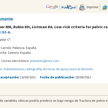
Imprimir
camente
er NM, Rubin DH, Listman DA. Low-risk criteria for pelvic r
2:92-6
.
2
ador C
.
 Carrión. Palencia. España.
oncha. Zamora. España.
 Correo electrónico:
jmandres@ono.com
is: traumatismos
;
radiografía
;
técnicas de apoyo para la decisión
 aceptación:
14/04/2011
Fecha de publicación:
20/04/2011
e variables clínicas podría predecir un bajo riesgo de fractura de pelvis 