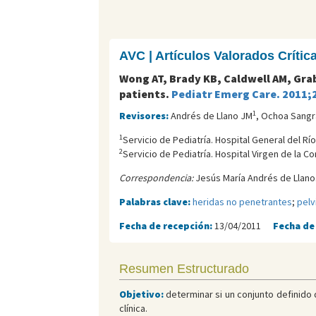
AVC | Artículos Valorados Críti
Wong AT, Brady KB, Caldwell AM, Grab
patients.
Pediatr Emerg Care. 2011;
1
Revisores:
Andrés de Llano JM
, Ochoa Sangr
1
Servicio de Pediatría. Hospital General del Río
2
Servicio de Pediatría. Hospital Virgen de la C
Correspondencia:
Jesús María Andrés de Llano.
Palabras clave:
heridas no penetrantes
;
pelv
Fecha de recepción:
13/04/2011
Fecha de
Resumen Estructurado
Objetivo:
determinar si un conjunto definido d
clínica.