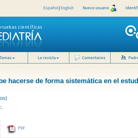
Español
|
English
Nuevo usuario
Identi
pruebas científicas
Temas
La revista
Comentarios
Padr
ebe hacerse de forma sistemática en el estud
tos)
C
.
PDF