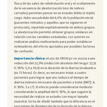
física de las sales de rehidratación oral y el ocultamiento
de la secuencia de aleatorización (uso de sobres
cerrados) permiten pensar en un estudio doble (o triple)
ciego. Hubo una pérdida del 8,5% de la población inicial
(pacientes retirados y aquellos que no siguieron el
protocolo), repartida equitativamente en ambos grupos.
La aleatorización permitió obtener grupos similares en
relación con las variables estudiadas. Los autores no
realizaron análisis multivariante para poder establecer
estimadores del efecto ajustados por posibles factores
de confusión.
Importancia clínica:
el uso de SROH-pz se asocia a una
reducción del 22,9% (reducción absoluta del riesgo: 22,9;
IC 95%: 5,9 a 39,9) en la duración de la diarrea (evaluada a
las 72 horas). Es decir, es necesario tratar a cuatro
pacientes para lograr que uno reduzca el tiempo de
diarrea (número necesario de pacientes a tratar [NNT]: 4;
IC 95%: 3 a 17). El efecto puede considerarse modesto
considerando la amplitud del IC 95%, lo que sugiere la
necesidad de realizar un estudio con mayor tamaño
muestral. Se ha de añadir también que la diferencia en el
porcentaje de disminución de la duración de la diarrea,