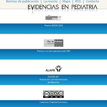
Normas de publicación
La revista
Mapa
RSS
Contacto
Premio MEDES 2012
Premio a la transparencia del SNS
Avalado por:
Asociación Latinoamericana
de Pediatría
Licencias Creative Commons