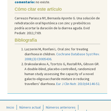
comentario:
no existe.
Cómo citar este artículo
Carreazo Pariasca NY, Bernaola Aponte G. Una solución de
rehidratación oral hipotónica con zinc y prebióticos
podría acortar la duración de la diarrea aguda. Evid
Pediatr. 2011;7:69.
Bibliografía
Lazzerini M, Ronfani L. Oral zinc for treating
diarrhoea in children.
Cochrane Database Syst Rev.
2008;(3):CD005436
.
Drakoularakou A, Tzortzis G, Rastall RA, Gibson GR.
A double-blind, placebo-controlled, randomized
human study assessing the capacity of a novel
galacto-oligosaccharide mixture in reducing
travellers' diarrhoea.
Eur J Clin Nutr. 2010;64:146-52
.
Inicio
Número actual
Números anteriores