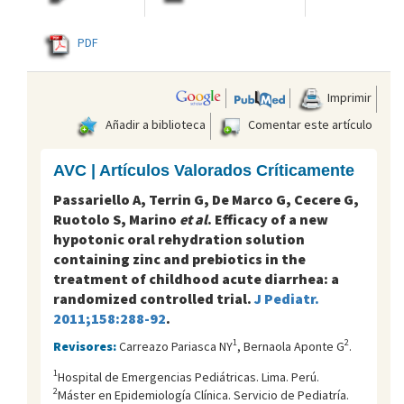
PDF
Imprimir
Añadir a biblioteca
Comentar este artículo
AVC | Artículos Valorados Críticamente
Passariello A, Terrin G, De Marco G, Cecere G,
Ruotolo S, Marino
et al
. Efficacy of a new
hypotonic oral rehydration solution
containing zinc and prebiotics in the
treatment of childhood acute diarrhea: a
randomized controlled trial.
J Pediatr.
2011;158:288-92
.
1
2
Revisores:
Carreazo Pariasca NY
, Bernaola Aponte G
.
1
Hospital de Emergencias Pediátricas. Lima. Perú.
2
Máster en Epidemiología Clínica. Servicio de Pediatría.