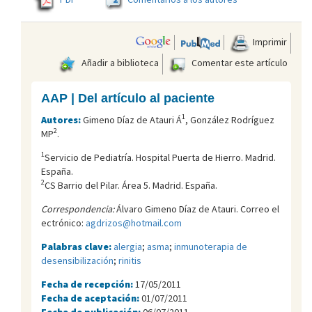
Imprimir
Añadir a biblioteca
Comentar este artículo
AAP | Del artículo al paciente
1
Autores:
Gimeno Díaz de Atauri Á
, González Rodríguez
2
MP
.
1
Servicio de Pediatría. Hospital Puerta de Hierro. Madrid.
España.
2
CS Barrio del Pilar. Área 5. Madrid. España.
Correspondencia:
Álvaro Gimeno Díaz de Atauri. Correo el
ectrónico:
agdrizos@hotmail.com
Palabras clave:
alergia
;
asma
;
inmunoterapia de
desensibilización
;
rinitis
Fecha de recepción:
17/05/2011
Fecha de aceptación:
01/07/2011
Fecha de publicación:
06/07/2011