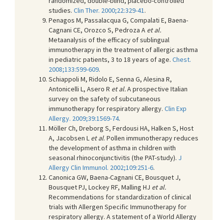
randomized, double-blind, placebo-controlled
studies.
Clin Ther. 2000;22:329-41
.
Penagos M, Passalacqua G, Compalati E, Baena-
Cagnani CE, Orozco S, Pedroza A
et al.
Metaanalysis of the efficacy of sublingual
immunotherapy in the treatment of allergic asthma
in pediatric patients, 3 to 18 years of age.
Chest.
2008;133:599-609
.
Schiappoli M, Ridolo E, Senna G, Alesina R,
Antonicelli L, Asero R
et al.
A prospective Italian
survey on the safety of subcutaneous
immunotherapy for respiratory allergy.
Clin Exp
Allergy. 2009;39:1569-74
.
Möller Ch, Dreborg S, Ferdousi HA, Halken S, Host
A, Jacobsen L
et al
. Pollen immunotherapy reduces
the development of asthma in children with
seasonal rhinoconjunctivitis (the PAT-study).
J
Allergy Clin Immunol. 2002;109:251-6
.
Canonica GW, Baena-Cagnani CE, Bousquet J,
Bousquet PJ, Lockey RF, Malling HJ
et al.
Recommendations for standardization of clinical
trials with Allergen Specific Immunotherapy for
respiratory allergy. A statement of a World Allergy