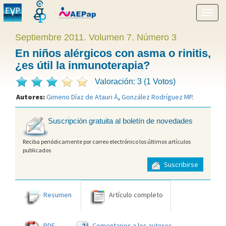
Mostr
menú
Septiembre 2011. Volumen 7. Número 3
En niños alérgicos con asma o rinitis,
¿es útil la inmunoterapia?
Valoración: 3 (1 Votos)
Autores:
Gimeno Díaz de Atauri Á
,
González Rodríguez MP
.
Suscripción gratuita al boletín de novedades
Reciba periódicamente por correo electrónico los últimos artículos
publicados
Suscribirse
Resumen
Artículo completo
2
PDF
Comentarios a los autores