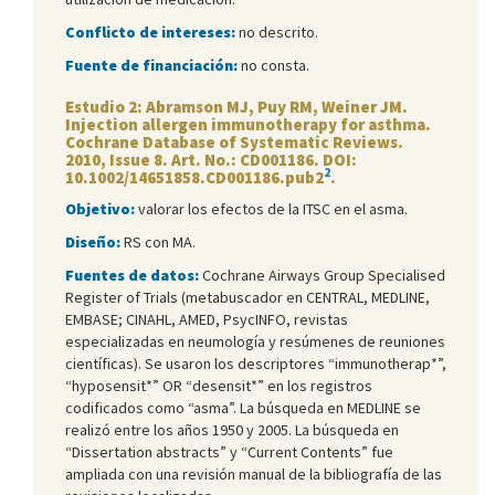
Conflicto de intereses:
no descrito.
Fuente de financiación:
no consta.
Estudio 2: Abramson MJ, Puy RM, Weiner JM.
Injection allergen immunotherapy for asthma.
Cochrane Database of Systematic Reviews.
2010, Issue 8. Art. No.: CD001186. DOI:
2
10.1002/14651858.CD001186.pub2
.
Objetivo:
valorar los efectos de la ITSC en el asma.
Diseño:
RS con MA.
Fuentes de datos:
Cochrane Airways Group Specialised
Register of Trials (metabuscador en CENTRAL, MEDLINE,
EMBASE; CINAHL, AMED, PsycINFO, revistas
especializadas en neumología y resúmenes de reuniones
científicas). Se usaron los descriptores “immunotherap*”,
“hyposensit*” OR “desensit*” en los registros
codificados como “asma”. La búsqueda en MEDLINE se
realizó entre los años 1950 y 2005. La búsqueda en
“Dissertation abstracts” y “Current Contents” fue
ampliada con una revisión manual de la bibliografía de las