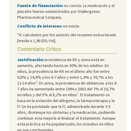
Fuente de financiación:
no consta. La medicación y el
placebo fueron suministrados por Stallergenes
Pharmaceutical Company.
Conflicto de intereses:
no existe.
*IC calculados por los autores del resumen estructurado
[media ± 1,96 (DS/√n)].
Comentario Crítico
Justificación:
la incidencia de RA y asma está en
aumento, afectando hasta un 30% de los adultos. En
niños, la prevalencia de RA en el último año fue entre
0,8% y 14,9% a los 6-7 años y entre 1,4% y 39,7% a los
4
13-14 años
. En asma, la prevalencia de sibilancias a los 6-
7 años ha aumentado entre 1994 y 2002 del 7% al 10,7%
5
en niños y del 5% al 8,2% en niñas
. El tratamiento se
basa en la evitación del alérgeno, la farmacoterapia y la
IT. Se ha postulado que la IT, administrada durante 3-5
años, disminuye los síntomas y la medicación, pudiendo
continuar esta mejoría al finalizar el tratamiento. Aunque
esta práctica se ha popularizado, los estudios en niños
no son concluyentes.