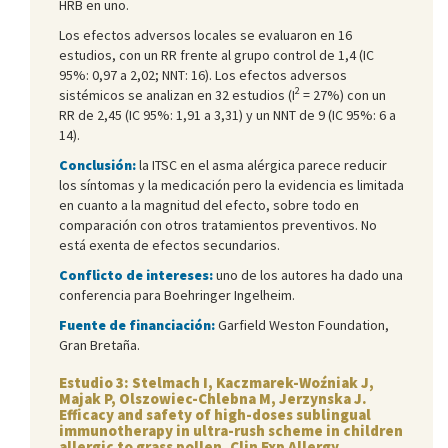
HRB en uno.
Los efectos adversos locales se evaluaron en 16
estudios, con un RR frente al grupo control de 1,4 (IC
95%: 0,97 a 2,02; NNT: 16). Los efectos adversos
2
sistémicos se analizan en 32 estudios (I
= 27%) con un
RR de 2,45 (IC 95%: 1,91 a 3,31) y un NNT de 9 (IC 95%: 6 a
14).
Conclusión:
la ITSC en el asma alérgica parece reducir
los síntomas y la medicación pero la evidencia es limitada
en cuanto a la magnitud del efecto, sobre todo en
comparación con otros tratamientos preventivos. No
está exenta de efectos secundarios.
Conflicto de intereses:
uno de los autores ha dado una
conferencia para Boehringer Ingelheim.
Fuente de financiación:
Garfield Weston Foundation,
Gran Bretaña.
Estudio 3: Stelmach I, Kaczmarek-Woźniak J,
Majak P, Olszowiec-Chlebna M, Jerzynska J.
Efficacy and safety of high-doses sublingual
immunotherapy in ultra-rush scheme in children
allergic to grass pollen. Clin Exp Allergy.