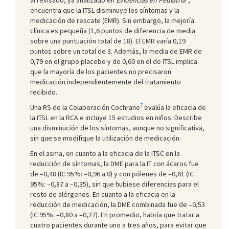
encuentra que la ITSL disminuye los síntomas y la
medicación de rescate (EMR). Sin embargo, la mejoría
clínica es pequeña (1,6 puntos de diferencia de media
sobre una puntuación total de 18). El EMR varía 0,19
puntos sobre un total de 3. Además, la media de EMR de
0,79 en el grupo placebo y de 0,60 en el de ITSL implica
que la mayoría de los pacientes no precisaron
medicación independientemente del tratamiento
recibido.
7
Una RS de la Colaboración Cochrane
evalúa la eficacia de
la ITSL en la RCA e incluye 15 estudios en niños. Describe
una disminución de los síntomas, aunque no significativa,
sin que se modifique la utilización de medicación.
En el asma, en cuanto a la eficacia de la ITSC en la
reducción de síntomas, la DME para la IT con ácaros fue
de –0,48 (IC 95%: –0,96 a 0) y con pólenes de –0,61 (IC
95%: –0,87 a –0,35), sin que hubiese diferencias para el
resto de alérgenos. En cuanto a la eficacia en la
reducción de medicación, la DME combinada fue de –0,53
(IC 95%: –0,80 a –0,27). En promedio, habría que tratar a
cuatro pacientes durante uno a tres años, para evitar que