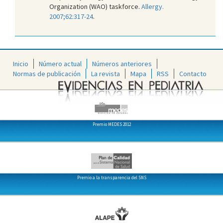
Organization (WAO) taskforce.
Allergy.
2007;62:317-24
.
Inicio
Número actual
Números anteriores
Normas de publicación
La revista
Mapa
RSS
Contacto
Premio MEDES 2012
Premio a la transparencia del SNS