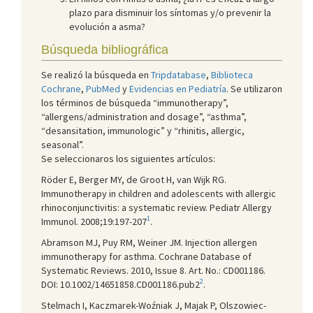
plazo para disminuir los síntomas y/o prevenir la
evolución a asma?
Búsqueda bibliográfica
Se realizó la búsqueda en
Tripdatabase
,
Biblioteca
Cochrane
,
PubMed
y
Evidencias en Pediatría
. Se utilizaron
los términos de búsqueda “immunotherapy”,
“allergens/administration and dosage”, “asthma”,
“desansitation, immunologic” y “rhinitis, allergic,
seasonal”.
Se seleccionaros los siguientes artículos:
Röder E, Berger MY, de Groot H, van Wijk RG.
Immunotherapy in children and adolescents with allergic
rhinoconjunctivitis: a systematic review. Pediatr Allergy
1
Immunol. 2008;19:197-207
.
Abramson MJ, Puy RM, Weiner JM. Injection allergen
immunotherapy for asthma. Cochrane Database of
Systematic Reviews. 2010, Issue 8. Art. No.: CD001186.
2
DOI: 10.1002/14651858.CD001186.pub2
.
Stelmach I, Kaczmarek-Woźniak J, Majak P, Olszowiec-