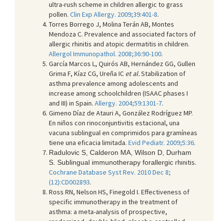
ultra-rush scheme in children allergic to grass
pollen.
Clin Exp Allergy. 2009;39:401-8
.
Torres Borrego J, Molina Terán AB, Montes
Mendoza C. Prevalence and associated factors of
allergic rhinitis and atopic dermatitis in children.
Allergol Immunopathol. 2008;36:90-100
.
García Marcos L, Quirós AB, Hernández GG, Gullen
Grima F, Kíaz CG, Ureña IC
et al.
Stabilization of
asthma prevalence among adolescents and
increase among schoolchildren (ISAAC phases I
and III) in Spain.
Allergy. 2004;59:1301-7
.
Gimeno Díaz de Atauri A, González Rodríguez MP.
En niños con rinoconjuntivitis estacional, una
vacuna sublingual en comprimidos para gramíneas
tiene una eficacia limitada.
Evid Pediatr. 2009;5:36
.
Radulovic S, Calderon MA, Wilson D, Durham
rhinitis.
S. Sublingual immunotherapy forallergic
Cochrane Database Syst Rev. 2010 Dec 8;
(12):CD002893
.
Ross RN, Nelson HS, Finegold I. Effectiveness of
specific immunotherapy in the treatment of
asthma: a meta-analysis of prospective,