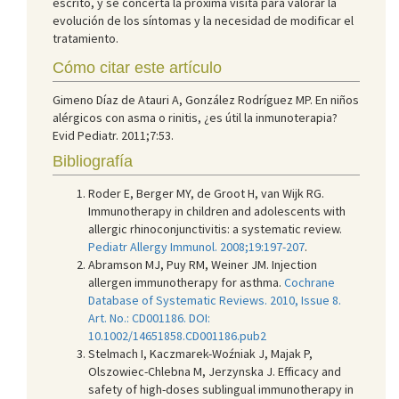
escrito, y se concerta la próxima visita para valorar la
evolución de los síntomas y la necesidad de modificar el
tratamiento.
Cómo citar este artículo
Gimeno Díaz de Atauri A, González Rodríguez MP. En niños
alérgicos con asma o rinitis, ¿es útil la inmunoterapia?
Evid Pediatr. 2011;7:53.
Bibliografía
Roder E, Berger MY, de Groot H, van Wijk RG.
Immunotherapy in children and adolescents with
allergic rhinoconjunctivitis: a systematic review.
Pediatr Allergy Immunol. 2008;19:197-207
.
Abramson MJ, Puy RM, Weiner JM. Injection
allergen immunotherapy for asthma.
Cochrane
Database of Systematic Reviews. 2010, Issue 8.
Art. No.: CD001186. DOI:
10.1002/14651858.CD001186.pub2
Stelmach I, Kaczmarek-Woźniak J, Majak P,
Olszowiec-Chlebna M, Jerzynska J. Efficacy and
safety of high-doses sublingual immunotherapy in