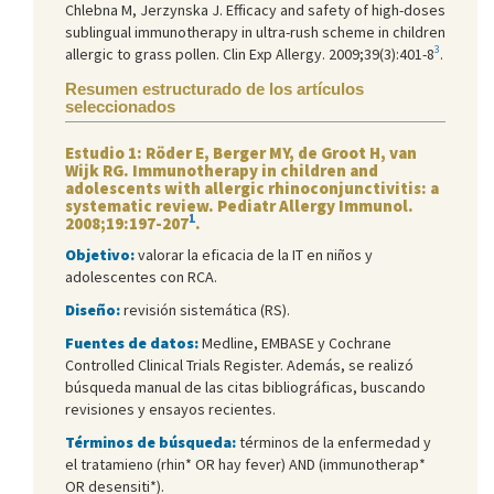
Chlebna M, Jerzynska J. Efficacy and safety of high-doses
sublingual immunotherapy in ultra-rush scheme in children
3
allergic to grass pollen. Clin Exp Allergy. 2009;39(3):401-8
.
Resumen estructurado de los artículos
seleccionados
Estudio 1: Röder E, Berger MY, de Groot H, van
Wijk RG. Immunotherapy in children and
adolescents with allergic rhinoconjunctivitis: a
systematic review. Pediatr Allergy Immunol.
1
2008;19:197-207
.
Objetivo:
valorar la eficacia de la IT en niños y
adolescentes con RCA.
Diseño:
revisión sistemática (RS).
Fuentes de datos:
Medline, EMBASE y Cochrane
Controlled Clinical Trials Register. Además, se realizó
búsqueda manual de las citas bibliográficas, buscando
revisiones y ensayos recientes.
Términos de búsqueda:
términos de la enfermedad y
el tratamieno (rhin* OR hay fever) AND (immunotherap*
OR desensiti*).