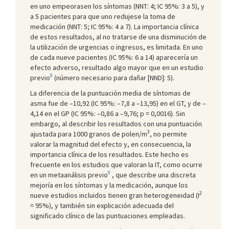
en uno empeorasen los síntomas (NNT: 4; IC 95%: 3 a 5), y
a 5 pacientes para que uno redujese la toma de
medicación (NNT: 5; IC 95%: 4 a 7). La importancia clínica
de estos resultados, al no tratarse de una disminución de
la utilización de urgencias o ingresos, es limitada. En uno
de cada nueve pacientes (IC 95%: 6 a 14) aparecería un
efecto adverso, resultado algo mayor que en un estudio
8
previo
(número necesario para dañar [NND]: 5).
La diferencia de la puntuación media de síntomas de
asma fue de –10,92 (IC 95%: –7,8 a –13,95) en el GT, y de –
4,14 en el GP (IC 95%: –0,86 a –9,76; p = 0,0016). Sin
embargo, al describir los resultados con una puntuación
3
ajustada para 1000 granos de polen/m
, no permite
valorar la magnitud del efecto y, en consecuencia, la
importancia clínica de los resultados. Este hecho es
frecuente en los estudios que valoran la IT, como ocurre
9
en un metaanálisis previo
, que describe una discreta
mejoría en los síntomas y la medicación, aunque los
2
nueve estudios incluidos tienen gran heterogeneidad (I
= 95%), y también sin explicación adecuada del
significado clínico de las puntuaciones empleadas.