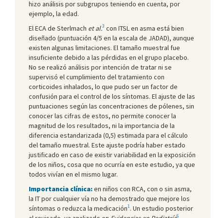
hizo análisis por subgrupos teniendo en cuenta, por
ejemplo, la edad.
3
El ECA de Sterlmach
et al.
con ITSL en asma está bien
diseñado (puntuación 4/5 en la escala de JADAD), aunque
existen algunas limitaciones. El tamaño muestral fue
insuficiente debido a las pérdidas en el grupo placebo.
No se realizó análisis por intención de tratar ni se
supervisó el cumplimiento del tratamiento con
corticoides inhalados, lo que pudo ser un factor de
confusión para el control de los síntomas. El ajuste de las
puntuaciones según las concentraciones de pólenes, sin
conocer las cifras de estos, no permite conocer la
magnitud de los resultados, ni la importancia de la
diferencia estandarizada (0,5) estimada para el cálculo
del tamaño muestral. Este ajuste podría haber estado
justificado en caso de existir variabilidad en la exposición
de los niños, cosa que no ocurría en este estudio, ya que
todos vivían en el mismo lugar.
Importancia clínica:
en niños con RCA, con o sin asma,
la IT por cualquier vía no ha demostrado que mejore los
1
síntomas o reduzca la medicación
. Un estudio posterior
6
al revisado, ya analizado en
Evidencias en Pediatría
,