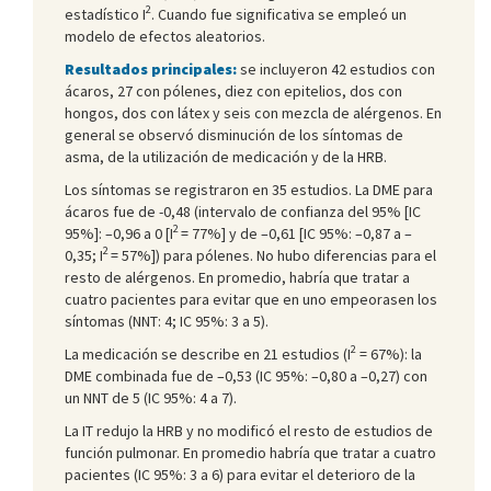
2
estadístico I
. Cuando fue significativa se empleó un
modelo de efectos aleatorios.
Resultados principales:
se incluyeron 42 estudios con
ácaros, 27 con pólenes, diez con epitelios, dos con
hongos, dos con látex y seis con mezcla de alérgenos. En
general se observó disminución de los síntomas de
asma, de la utilización de medicación y de la HRB.
Los síntomas se registraron en 35 estudios. La DME para
ácaros fue de -0,48 (intervalo de confianza del 95% [IC
2
95%]: –0,96 a 0 [I
= 77%] y de –0,61 [IC 95%: –0,87 a –
2
0,35; I
= 57%]) para pólenes. No hubo diferencias para el
resto de alérgenos. En promedio, habría que tratar a
cuatro pacientes para evitar que en uno empeorasen los
síntomas (NNT: 4; IC 95%: 3 a 5).
2
La medicación se describe en 21 estudios (I
= 67%): la
DME combinada fue de –0,53 (IC 95%: –0,80 a –0,27) con
un NNT de 5 (IC 95%: 4 a 7).
La IT redujo la HRB y no modificó el resto de estudios de
función pulmonar. En promedio habría que tratar a cuatro
pacientes (IC 95%: 3 a 6) para evitar el deterioro de la