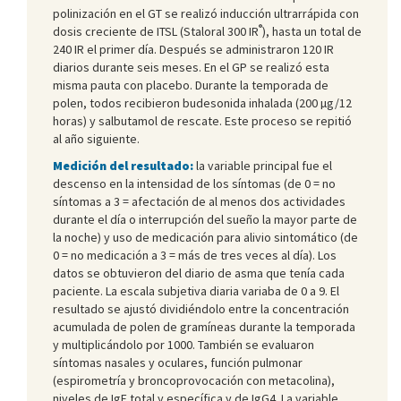
polinización en el GT se realizó inducción ultrarrápida con
®
dosis creciente de ITSL (Staloral 300 IR
), hasta un total de
240 IR el primer día. Después se administraron 120 IR
diarios durante seis meses. En el GP se realizó esta
misma pauta con placebo. Durante la temporada de
polen, todos recibieron budesonida inhalada (200 µg/12
horas) y salbutamol de rescate. Este proceso se repitió
al año siguiente.
Medición del resultado:
la variable principal fue el
descenso en la intensidad de los síntomas (de 0 = no
síntomas a 3 = afectación de al menos dos actividades
durante el día o interrupción del sueño la mayor parte de
la noche) y uso de medicación para alivio sintomático (de
0 = no medicación a 3 = más de tres veces al día). Los
datos se obtuvieron del diario de asma que tenía cada
paciente. La escala subjetiva diaria variaba de 0 a 9. El
resultado se ajustó dividiéndolo entre la concentración
acumulada de polen de gramíneas durante la temporada
y multiplicándolo por 1000. También se evaluaron
síntomas nasales y oculares, función pulmonar
(espirometría y broncoprovocación con metacolina),
niveles de IgE total y específica y de IgG4. La variable