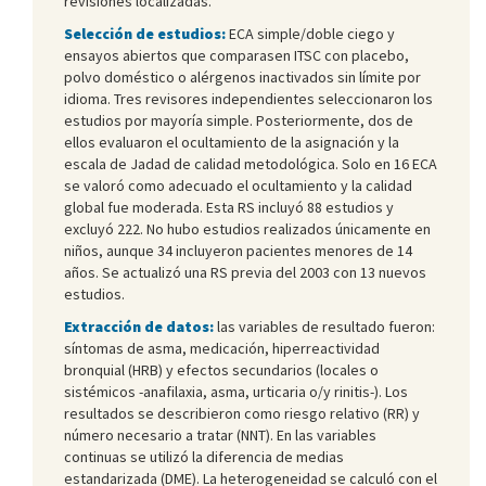
revisiones localizadas.
Selección de estudios:
ECA simple/doble ciego y
ensayos abiertos que comparasen ITSC con placebo,
polvo doméstico o alérgenos inactivados sin límite por
idioma. Tres revisores independientes seleccionaron los
estudios por mayoría simple. Posteriormente, dos de
ellos evaluaron el ocultamiento de la asignación y la
escala de Jadad de calidad metodológica. Solo en 16 ECA
se valoró como adecuado el ocultamiento y la calidad
global fue moderada. Esta RS incluyó 88 estudios y
excluyó 222. No hubo estudios realizados únicamente en
niños, aunque 34 incluyeron pacientes menores de 14
años. Se actualizó una RS previa del 2003 con 13 nuevos
estudios.
Extracción de datos:
las variables de resultado fueron:
síntomas de asma, medicación, hiperreactividad
bronquial (HRB) y efectos secundarios (locales o
sistémicos -anafilaxia, asma, urticaria o/y rinitis-). Los
resultados se describieron como riesgo relativo (RR) y
número necesario a tratar (NNT). En las variables
continuas se utilizó la diferencia de medias
estandarizada (DME). La heterogeneidad se calculó con el