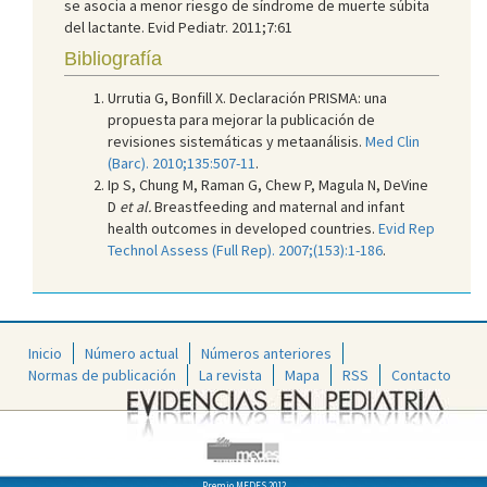
se asocia a menor riesgo de síndrome de muerte súbita
del lactante. Evid Pediatr. 2011;7:61
Bibliografía
Urrutia G, Bonfill X. Declaración PRISMA: una
propuesta para mejorar la publicación de
revisiones sistemáticas y metaanálisis.
Med Clin
(Barc). 2010;135:507-11
.
Ip S, Chung M, Raman G, Chew P, Magula N, DeVine
D
et al.
Breastfeeding and maternal and infant
health outcomes in developed countries.
Evid Rep
Technol Assess (Full Rep). 2007;(153):1-186
.
Inicio
Número actual
Números anteriores
Normas de publicación
La revista
Mapa
RSS
Contacto
Premio MEDES 2012