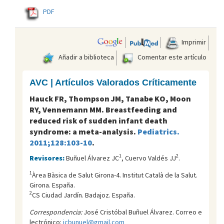
PDF
Imprimir
Añadir a biblioteca
Comentar este artículo
AVC | Artículos Valorados Críticamente
Hauck FR, Thompson JM, Tanabe KO, Moon
RY, Vennemann MM. Breastfeeding and
reduced risk of sudden infant death
syndrome: a meta-analysis.
Pediatrics.
2011;128:103-10
.
1
2
Revisores:
Buñuel Álvarez JC
, Cuervo Valdés JJ
.
1
Àrea Bàsica de Salut Girona-4. Institut Català de la Salut.
Girona. España.
2
CS Ciudad Jardín. Badajoz. España.
Correspondencia:
José Cristóbal Buñuel Álvarez. Correo e
lectrónico:
jcbunuel@gmail.com