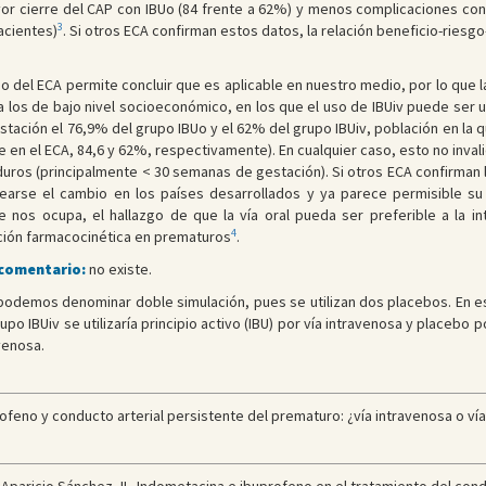
 cierre del CAP con IBUo (84 frente a 62%) y menos complicaciones con IB
3
acientes)
. Si otros ECA confirman estos datos, la relación beneficio-rie
ño del ECA permite concluir que es aplicable en nuestro medio, por lo que
a los de bajo nivel socioeconómico, en los que el uso de IBUiv puede ser un
tación el 76,9% del grupo IBUo y el 62% del grupo IBUiv, población en la 
e en el ECA, 84,6 y 62%, respectivamente). En cualquier caso, esto no inval
uros (principalmente < 30 semanas de gestación). Si otros ECA confirman l
tearse el cambio en los países desarrollados y ya parece permisible su
 nos ocupa, el hallazgo de que la vía oral pueda ser preferible a la i
4
ación farmacocinética en prematuros
.
 comentario:
no existe.
odemos denominar doble simulación, pues se utilizan dos placebos. En es
po IBUiv se utilizaría principio activo (IBU) por vía intravenosa y placebo por
avenosa.
feno y conducto arterial persistente del prematuro: ¿vía intravenosa o vía o