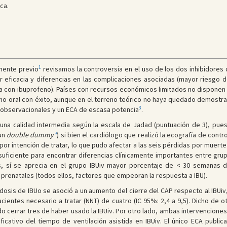
ca.
1
amente previo
revisamos la controversia en el uso de los dos inhibidores 
ar eficacia y diferencias en las complicaciones asociadas (mayor riesgo d
 con ibuprofeno). Países con recursos económicos limitados no disponen 
o oral con éxito, aunque en el terreno teórico no haya quedado demostrad
3
os observacionales y un ECA de escasa potencia
.
una calidad intermedia según la escala de Jadad (puntuación de 3), pues 
 un
double dummy
*
) si bien el cardiólogo que realizó la ecografía de cont
s por intención de tratar, lo que pudo afectar a las seis pérdidas por muerte
uficiente para encontrar diferencias clínicamente importantes entre grup
s, sí se aprecia en el grupo IBUiv mayor porcentaje de < 30 semanas d
renatales (todos ellos, factores que empeoran la respuesta a IBU).
dosis de IBUo se asoció a un aumento del cierre del CAP respecto al IBUiv
cientes necesario a tratar (NNT) de cuatro (IC 95%: 2,4 a 9,5). Dicho de
 cerrar tres de haber usado la IBUiv. Por otro lado, ambas intervenciones
ificativo del tiempo de ventilación asistida en IBUiv. El único ECA publ