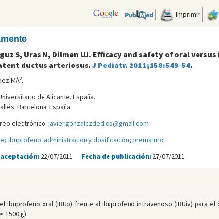
Imprimir
camente
uz S, Uras N, Dilmen UJ. Efficacy and safety of oral versus
atent ductus arteriosus.
J Pediatr. 2011;158:549-54
.
2
ndez MÁ
.
niversitario de Alicante. España.
allés. Barcelona. España.
reo electrónico:
javier.gonzalezdedios@gmail.com
le
;
ibuprofeno: administración y dosificación
;
prematuro
 aceptación:
22/07/2011
Fecha de publicación:
27/07/2011
l ibuprofeno oral (IBUo) frente al ibuprofeno intravenoso (IBUiv) para el 
≤ 1500 g).