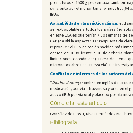
prematuros ≤ 1500 g presentaba también mayor
suficiente por el menor tamaño muestral (64 p
IBUo.
Aplicabilidad en la práctica clínica:
el dise
ser extrapolables a todos los países (no solo 
en este ECA es que tenían > 30 semanas de ges
CAP (de ahí la espectacular respuesta de cierr
reproducir el ECA en recién nacidos más inmad
costes del IBUo frente al IBUiv debería plan
limitaciones económicas). Fuera del tema que
micronatos abre una “nueva vía” a la investig
Conflicto de intereses de los autores del
*
Double dummy:
nombre en inglés de lo que p
medicación, por vía intravenosa y oral: en el gru
activo (IBU) por vía oral y placebo por vía intr
Cómo citar este artículo
González de Dios J, Rivas Fernández MA. Ibupro
Bibliografía