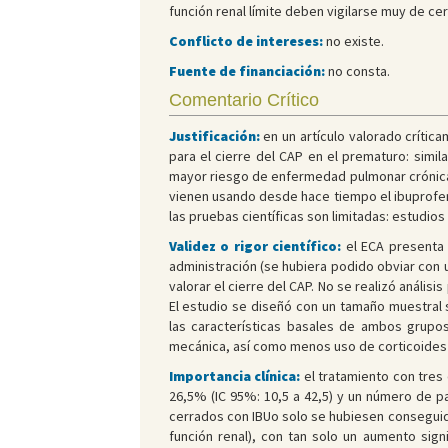
función renal límite deben vigilarse muy de cer
Conflicto de intereses:
no existe.
Fuente de financiación:
no consta.
Comentario Crítico
Justificación:
en un artículo valorado crític
para el cierre del CAP en el prematuro: simil
mayor riesgo de enfermedad pulmonar crónica
vienen usando desde hace tiempo el ibuprofen
las pruebas científicas son limitadas: estudi
Validez o rigor científico:
el ECA presenta 
administración (se hubiera podido obviar con
valorar el cierre del CAP. No se realizó análisi
El estudio se diseñó con un tamaño muestral s
las características basales de ambos grupo
mecánica, así como menos uso de corticoides p
Importancia clínica:
el tratamiento con tres 
26,5% (IC 95%: 10,5 a 42,5) y un número de pa
cerrados con IBUo solo se hubiesen conseguido
función renal), con tan solo un aumento sign