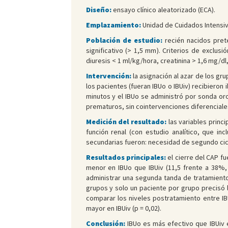
Diseño:
ensayo clínico aleatorizado (ECA).
Emplazamiento:
Unidad de Cuidados Intensivo
Población de estudio:
recién nacidos pret
significativo (> 1,5 mm). Criterios de exclu
diuresis < 1 ml/kg/hora, creatinina > 1,6 mg/d
Intervención:
la asignación al azar de los gr
los pacientes (fueran IBUo o IBUiv) recibieron
minutos y el IBUo se administró por sonda oro
prematuros, sin cointervenciones diferenciale
Medición del resultado:
las variables princ
función renal (con estudio analítico, que inc
secundarias fueron: necesidad de segundo ciclo
Resultados principales:
el cierre del CAP f
menor en IBUo que IBUiv (11,5 frente a 38%, p
administrar una segunda tanda de tratamiento
grupos y solo un paciente por grupo precisó l
comparar los niveles postratamiento entre IBUo
mayor en IBUiv (p = 0,02).
Conclusión:
IBUo es más efectivo que IBUiv 