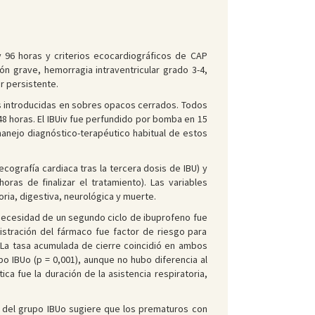
 96 horas y criterios ecocardiográficos de CAP
ión grave, hemorragia intraventricular grado 3-4,
r persistente.
etas introducidas en sobres opacos cerrados. Todos
 48 horas. El IBUiv fue perfundido por bomba en 15
manejo diagnóstico-terapéutico habitual de estos
ecografía cardiaca tras la tercera dosis de IBU) y
horas de finalizar el tratamiento). Las variables
ria, digestiva, neurológica y muerte.
a necesidad de un segundo ciclo de ibuprofeno fue
nistración del fármaco fue factor de riesgo para
. La tasa acumulada de cierre coincidió en ambos
po IBUo (p = 0,001), aunque no hubo diferencia al
ica fue la duración de la asistencia respiratoria,
-C del grupo IBUo sugiere que los prematuros con