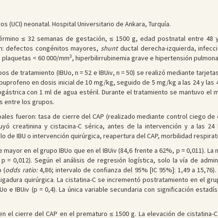
s (UCI) neonatal. Hospital Universitario de Ankara, Turquía.
érmino ≤ 32 semanas de gestación, ≤ 1500 g, edad postnatal entre 48 y
sión: defectos congénitos mayores,
shunt
ductal derecha-izquierda, infecc
3
l, plaquetas < 60 000/mm
, hiperbilirrubinemia grave e hipertensión pulmona
upos de tratamiento (IBUo, n = 52 e IBUiv, n = 50) se realizó mediante tarj
 ibuprofeno en dosis inicial de 10 mg/kg, seguido de 5 mg/kg a las 24 y las
gástrica con 1 ml de agua estéril. Durante el tratamiento se mantuvo el 
s entre los grupos.
ipales fueron: tasa de cierre del CAP (realizado mediante control ciego de 
luyó creatinina y cistacina-C sérica, antes de la intervención y a las 24 
 de IBU o intervención quirúrgica, reapertura del CAP, morbilidad respirato
ue mayor en el grupo IBUo que en el IBUiv (84,6 frente a 62%, p = 0,011). L
 = 0,012). Según el análisis de regresión logística, solo la vía de admi
 (
odds ratio:
4,86; intervalo de confianza del 95% [IC 95%]: 1,49 a 15,76)
igadura quirúrgica. La cistatina-C se incrementó postratamiento en el gru
 e IBUiv (p = 0,4). La única variable secundaria con significación estadíst
en el cierre del CAP en el prematuro ≤ 1500 g. La elevación de cistatina