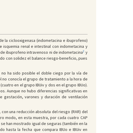
de la ciclooxigenasa (indometacina e ibuprofeno)
e isquemia renal e intestinal con indometacina y
2
de ibuprofeno intravenoso ni de indometacina
y
o con solidez el balance riesgo-beneficio, pues
no ha sido posible el doble ciego por la vía de
rol no conocía el grupo de tratamiento a la hora de
 (cuatro en el grupo IBUiv y dos en el grupo IBUo).
os. Aunque no hubo diferencias significativas en
e gestación, varones y duración de ventilación
, con una reducción absoluta del riesgo (RAR) del
 otro modo, en esta muestra, por cada cuatro CAP
 se han mostrado igual de seguras (también en la
icado hasta la fecha que compara IBUo e IBUiv en