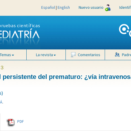
Español
|
English
Nuevo usuario
Identi
pruebas científicas
Temas
La revista
Comentarios
Padr
 3
 persistente del prematuro: ¿vía intravenos
s)
MÁ
.
PDF