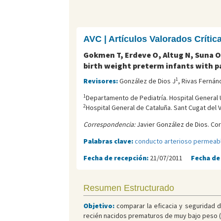
AVC | Artículos Valorados Críti
Gokmen T, Erdeve O, Altug N, Suna Og
birth weight preterm infants with p
1
Revisores:
González de Dios J
, Rivas Ferná
1
Departamento de Pediatría. Hospital General U
2
Hospital General de Cataluña. Sant Cugat del V
Correspondencia:
Javier González de Dios. Cor
Palabras clave:
conducto arterioso permeab
Fecha de recepción:
21/07/2011
Fecha de
Resumen Estructurado
Objetivo:
comparar la eficacia y seguridad de
recién nacidos prematuros de muy bajo peso (