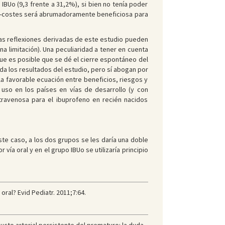
Uo (9,3 frente a 31,2%), si bien no tenía poder
sgo-costes será abrumadoramente beneficiosa para
 las reflexiones derivadas de este estudio pueden
a limitación). Una peculiaridad a tener en cuenta
que es posible que se dé el cierre espontáneo del
ida los resultados del estudio, pero sí abogan por
a favorable ecuación entre beneficios, riesgos y
 uso en los países en vías de desarrollo (y con
ntravenosa para el ibuprofeno en recién nacidos
te caso, a los dos grupos se les daría una doble
 vía oral y en el grupo IBUo se utilizaría principio
ral? Evid Pediatr. 2011;7:64.