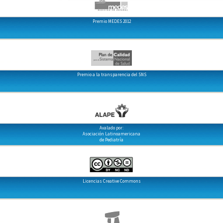
Premio MEDES 2012
Premio a la transparencia del SNS
Avalado por:
Asociación Latinoamericana
de Pediatría
Licencias Creative Commons