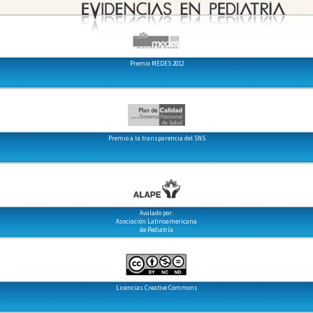
Premio MEDES 2012
Premio a la transparencia del SNS
Avalado por:
Asociación Latinoamericana
de Pediatría
Licencias Creative Commons