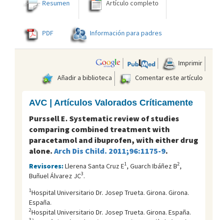
Resumen
Artículo completo
PDF
Información para padres
Imprimir
Añadir a biblioteca
Comentar este artículo
AVC | Artículos Valorados Críticamente
Purssell E. Systematic review of studies
comparing combined treatment with
paracetamol and ibuprofen, with either drug
alone.
Arch Dis Child. 2011;96:1175-9
.
1
2
Revisores:
Llerena Santa Cruz E
, Guarch Ibáñez B
,
3
Buñuel Álvarez JC
.
1
Hospital Universitario Dr. Josep Trueta. Girona. Girona.
España.
2
Hospital Universitario Dr. Josep Trueta. Girona. España.
3