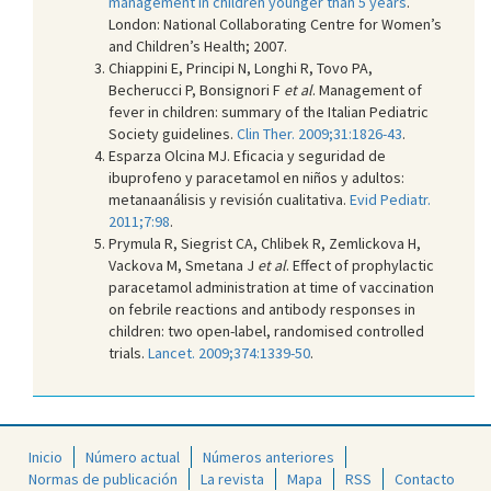
management in children younger than 5 years
.
London: National Collaborating Centre for Women’s
and Children’s Health; 2007.
Chiappini E, Principi N, Longhi R, Tovo PA,
Becherucci P, Bonsignori F
et al
. Management of
fever in children: summary of the Italian Pediatric
Society guidelines.
Clin Ther. 2009;31:1826-43
.
Esparza Olcina MJ. Eficacia y seguridad de
ibuprofeno y paracetamol en niños y adultos:
metanaanálisis y revisión cualitativa.
Evid Pediatr.
2011;7:98
.
Prymula R, Siegrist CA, Chlibek R, Zemlickova H,
Vackova M, Smetana J
et al
. Effect of prophylactic
paracetamol administration at time of vaccination
on febrile reactions and antibody responses in
children: two open-label, randomised controlled
trials.
Lancet. 2009;374:1339-50
.
Inicio
Número actual
Números anteriores
Normas de publicación
La revista
Mapa
RSS
Contacto