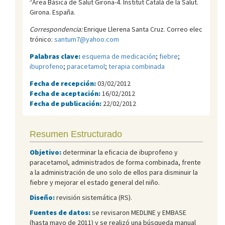
Àrea Bàsica de Salut Girona-4. Institut Català de la Salut.
Girona. España.
Correspondencia:
Enrique Llerena Santa Cruz. Correo elec
trónico:
santum7@yahoo.com
Palabras clave:
esquema de medicación
;
fiebre
;
ibuprofeno
;
paracetamol
;
terapia combinada
Fecha de recepción:
03/02/2012
Fecha de aceptación:
16/02/2012
Fecha de publicación:
22/02/2012
Resumen Estructurado
Objetivo:
determinar la eficacia de ibuprofeno y
paracetamol, administrados de forma combinada, frente
a la administración de uno solo de ellos para disminuir la
fiebre y mejorar el estado general del niño.
Diseño:
revisión sistemática (RS).
Fuentes de datos:
se revisaron MEDLINE y EMBASE
(hasta mayo de 2011) y se realizó una búsqueda manual