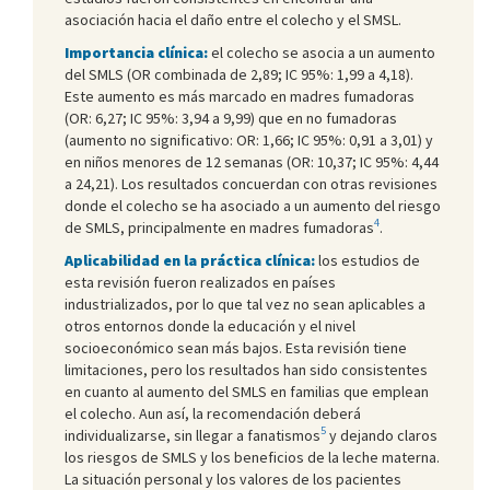
asociación hacia el daño entre el colecho y el SMSL.
Importancia clínica:
el colecho se asocia a un aumento
del SMLS (OR combinada de 2,89; IC 95%: 1,99 a 4,18).
Este aumento es más marcado en madres fumadoras
(OR: 6,27; IC 95%: 3,94 a 9,99) que en no fumadoras
(aumento no significativo: OR: 1,66; IC 95%: 0,91 a 3,01) y
en niños menores de 12 semanas (OR: 10,37; IC 95%: 4,44
a 24,21). Los resultados concuerdan con otras revisiones
donde el colecho se ha asociado a un aumento del riesgo
4
de SMLS, principalmente en madres fumadoras
.
Aplicabilidad en la práctica clínica:
los estudios de
esta revisión fueron realizados en países
industrializados, por lo que tal vez no sean aplicables a
otros entornos donde la educación y el nivel
socioeconómico sean más bajos. Esta revisión tiene
limitaciones, pero los resultados han sido consistentes
en cuanto al aumento del SMLS en familias que emplean
el colecho. Aun así, la recomendación deberá
5
individualizarse, sin llegar a fanatismos
y dejando claros
los riesgos de SMLS y los beneficios de la leche materna.
La situación personal y los valores de los pacientes