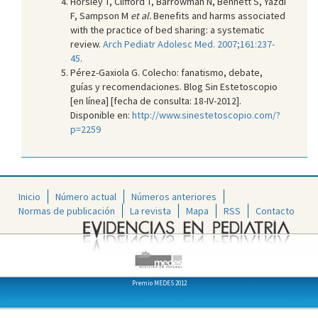
Horsley T, Clifford T, Barrowman N, Bennett S, Yazdi
F, Sampson M
et al.
Benefits and harms associated
with the practice of bed sharing: a systematic
review.
Arch Pediatr Adolesc Med. 2007;161:237-
45
.
Pérez-Gaxiola G. Colecho: fanatismo, debate,
guías y recomendaciones. Blog Sin Estetoscopio
[en línea] [fecha de consulta: 18-IV-2012].
Disponible en:
http://www.sinestetoscopio.com/?
p=2259
Inicio
Número actual
Números anteriores
Normas de publicación
La revista
Mapa
RSS
Contacto
Premio MEDES 2012