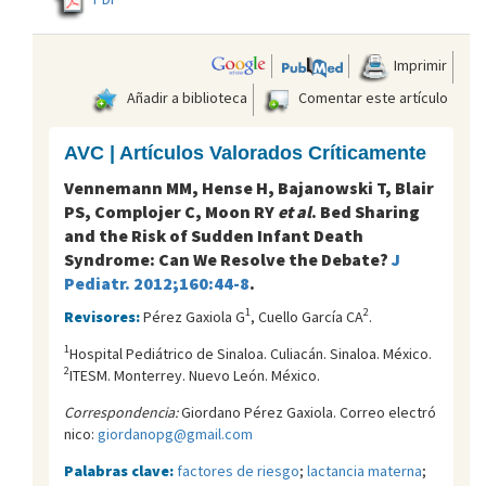
Imprimir
Añadir a biblioteca
Comentar este artículo
AVC | Artículos Valorados Críticamente
Vennemann MM, Hense H, Bajanowski T, Blair
PS, Complojer C, Moon RY
et al
. Bed Sharing
and the Risk of Sudden Infant Death
Syndrome: Can We Resolve the Debate?
J
Pediatr. 2012;160:44-8
.
1
2
Revisores:
Pérez Gaxiola G
, Cuello García CA
.
1
Hospital Pediátrico de Sinaloa. Culiacán. Sinaloa. México.
2
ITESM. Monterrey. Nuevo León. México.
Correspondencia:
Giordano Pérez Gaxiola. Correo electró
nico:
giordanopg@gmail.com
Palabras clave:
factores de riesgo
;
lactancia materna
;