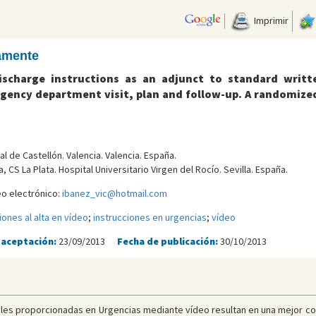
Imprimir
camente
ischarge instructions as an adjunct to standard writt
gency department visit, plan and follow-up. A randomized
l de Castellón. Valencia. Valencia. España.
 CS La Plata. Hospital Universitario Virgen del Rocí­o. Sevilla. España.
eo electrónico:
ibanez_vic@hotmail.com
iones al alta en vídeo
;
instrucciones en urgencias
;
vídeo
 aceptación:
23/09/2013
Fecha de publicación:
30/10/2013
nales proporcionadas en Urgencias mediante vídeo resultan en una mejor co