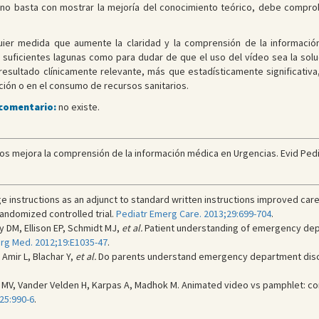
n no basta con mostrar la mejoría del conocimiento teórico, debe compro
ier medida que aumente la claridad y la comprensión de la informació
 suficientes lagunas como para dudar de que el uso del vídeo sea la solu
sultado clínicamente relevante, más que estadísticamente significativa
ción o en el consumo de recursos sanitarios.
 comentario:
no existe.
eos mejora la comprensión de la información médica en Urgencias. Evid Pedia
ge instructions as an adjunct to standard written instructions improved car
randomized controlled trial.
Pediatr Emerg Care. 2013;29:699-704
.
y DM, Ellison EP, Schmidt MJ,
et al.
Patient understanding of emergency dep
rg Med. 2012;19:E1035-47
.
Amir L, Blachar Y,
et al.
Do parents understand emergency department discha
n MV, Vander Velden H, Karpas A, Madhok M. Animated video vs pamphlet: c
25:990-6
.