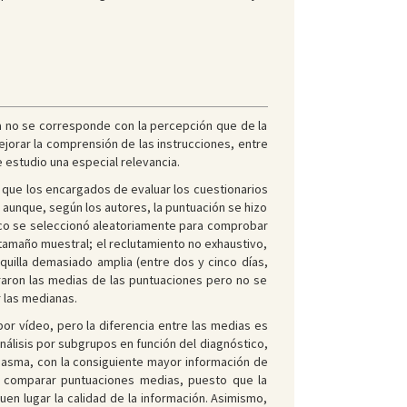
ta no se corresponde con la percepción que de la
jorar la comprensión de las instrucciones, entre
e estudio una especial relevancia.
 que los encargados de evaluar los cuestionarios
aunque, según los autores, la puntuación se hizo
ico se seleccionó aleatoriamente para comprobar
 tamaño muestral; el reclutamiento no exhaustivo,
rquilla demasiado amplia (entre dos y cinco días,
araron las medias de las puntuaciones pero no se
 las medianas.
or vídeo, pero la diferencia entre las medias es
análisis por subgrupos en función del diagnóstico,
l asma, con la consiguiente mayor información de
 a comparar puntuaciones medias, puesto que la
n lugar la calidad de la información. Asimismo,