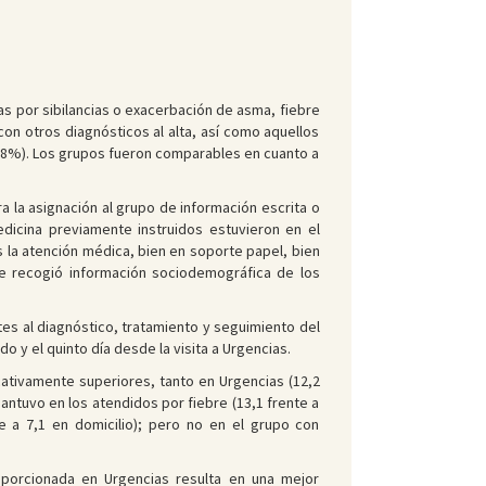
s por sibilancias o exacerbación de asma, fiebre
con otros diagnósticos al alta, así como aquellos
1,78%). Los grupos fueron comparables en cuanto a
 la asignación al grupo de información escrita o
edicina previamente instruidos estuvieron en el
s la atención médica, bien en soporte papel, bien
se recogió información sociodemográfica de los
tes al diagnóstico, tratamiento y seguimiento del
o y el quinto día desde la visita a Urgencias.
ativamente superiores, tanto en Urgencias (12,2
mantuvo en los atendidos por fiebre (13,1 frente a
te a 7,1 en domicilio); pero no en el grupo con
oporcionada en Urgencias resulta en una mejor