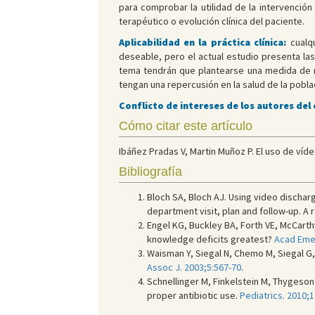
para comprobar la utilidad de la intervenció
terapéutico o evolución clínica del paciente.
Aplicabilidad en la práctica clínica:
cualqu
deseable, pero el actual estudio presenta las
tema tendrán que plantearse una medida de re
tengan una repercusión en la salud de la pobla
Conflicto de intereses de los autores del
Cómo citar este artículo
Ibáñez Pradas V, Martin Muñoz P. El uso de víd
Bibliografía
Bloch SA, Bloch AJ. Using video dischar
department visit, plan and follow-up. A 
Engel KG, Buckley BA, Forth VE, McCarth
knowledge deficits greatest?
Acad Eme
Waisman Y, Siegal N, Chemo M, Siegal G, 
Assoc J. 2003;5:567-70
.
Schnellinger M, Finkelstein M, Thygeso
proper antibiotic use.
Pediatrics. 2010;1