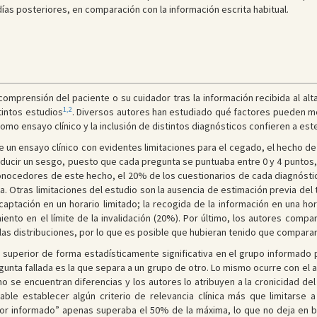
as posteriores, en comparación con la información escrita habitual.
omprensión del paciente o su cuidador tras la información recibida al al
1,2
tintos estudios
. Diversos autores han estudiado qué factores pueden me
como ensayo clínico y la inclusión de distintos diagnósticos confieren a est
 un ensayo clínico con evidentes limitaciones para el cegado, el hecho de
ducir un sesgo, puesto que cada pregunta se puntuaba entre 0 y 4 puntos, 
onocedores de este hecho, el 20% de los cuestionarios de cada diagnóst
. Otras limitaciones del estudio son la ausencia de estimación previa del
captación en un horario limitado; la recogida de la información en una ho
ento en el límite de la invalidación (20%). Por último, los autores comp
as distribuciones, por lo que es posible que hubieran tenido que comparar
 superior de forma estadísticamente significativa en el grupo informado p
egunta fallada es la que separa a un grupo de otro. Lo mismo ocurre con el 
 se encuentran diferencias y los autores lo atribuyen a la cronicidad de
ble establecer algún criterio de relevancia clínica más que limitarse
r informado” apenas superaba el 50% de la máxima, lo que no deja en bue