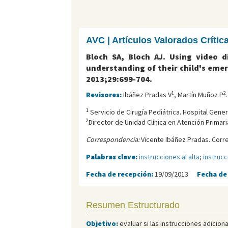
AVC | Artículos Valorados Críti
Bloch SA, Bloch AJ. Using video d
understanding of their child's emer
2013;29:699-704.
1
2
Revisores:
Ibáñez Pradas V
, Martín Muñoz P
.
1
Servicio de Cirugía Pediátrica. Hospital Genera
2
Director de Unidad Clínica en Atención Primaria,
Correspondencia:
Vicente Ibáñez Pradas. Corr
Palabras clave:
instrucciones al alta
;
instrucc
Fecha de recepción:
19/09/2013
Fecha de
Resumen Estructurado
Objetivo:
evaluar si las instrucciones adicio