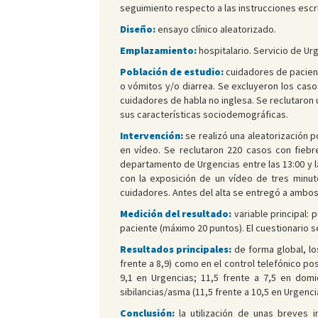
seguimiento respecto a las instrucciones escri
Diseño:
ensayo clínico aleatorizado.
Emplazamiento:
hospitalario. Servicio de Ur
Población de estudio:
cuidadores de pacient
o vómitos y/o diarrea. Se excluyeron los casos
cuidadores de habla no inglesa. Se reclutaron
sus características sociodemográficas.
Intervención:
se realizó una aleatorización p
en vídeo. Se reclutaron 220 casos con fiebr
departamento de Urgencias entre las 13:00 y l
con la exposición de un vídeo de tres minut
cuidadores. Antes del alta se entregó a ambos
Medición del resultado:
variable principal:
paciente (máximo 20 puntos). El cuestionario se
Resultados principales:
de forma global, lo
frente a 8,9) como en el control telefónico po
9,1 en Urgencias; 11,5 frente a 7,5 en domic
sibilancias/asma (11,5 frente a 10,5 en Urgencia
Conclusión:
la utilización de unas breves 