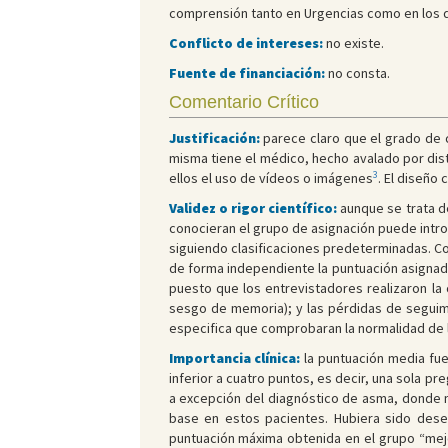
comprensión tanto en Urgencias como en los dí
Conflicto de intereses:
no existe.
Fuente de financiación:
no consta.
Comentario Crítico
Justificación:
parece claro que el grado de c
misma tiene el médico, hecho avalado por dis
3
ellos el uso de vídeos o imágenes
. El diseño 
Validez o rigor científico:
aunque se trata de
conocieran el grupo de asignación puede intro
siguiendo clasificaciones predeterminadas. C
de forma independiente la puntuación asignada
puesto que los entrevistadores realizaron la 
sesgo de memoria); y las pérdidas de seguimi
especifica que comprobaran la normalidad de l
Importancia clínica:
la puntuación media fue
inferior a cuatro puntos, es decir, una sola pr
a excepción del diagnóstico de asma, donde no
base en estos pacientes. Hubiera sido desea
puntuación máxima obtenida en el grupo “mejo