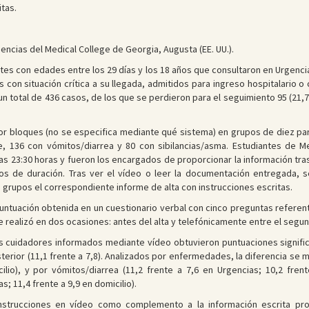
tas.
gencias del Medical College de Georgia, Augusta (EE. UU.).
es con edades entre los 29 días y los 18 años que consultaron en Urgencia
 con situación crítica a su llegada, admitidos para ingreso hospitalario o 
 un total de 436 casos, de los que se perdieron para el seguimiento 95 (2
or bloques (no se especifica mediante qué sistema) en grupos de diez para
e, 136 con vómitos/diarrea y 80 con sibilancias/asma. Estudiantes de M
as 23:30 horas y fueron los encargados de proporcionar la información tra
os de duración. Tras ver el vídeo o leer la documentación entregada, 
 grupos el correspondiente informe de alta con instrucciones escritas.
 puntuación obtenida en un cuestionario verbal con cinco preguntas referen
 realizó en dos ocasiones: antes del alta y telefónicamente entre el segund
s cuidadores informados mediante vídeo obtuvieron puntuaciones signific
sterior (11,1 frente a 7,8). Analizados por enfermedades, la diferencia se 
ilio), y por vómitos/diarrea (11,2 frente a 7,6 en Urgencias; 10,2 fren
s; 11,4 frente a 9,9 en domicilio).
instrucciones en vídeo como complemento a la información escrita pr