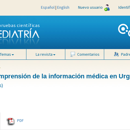
Español
|
English
Nuevo usuario
Identi
pruebas científicas
Temas
La revista
Comentarios
Padr
4
omprensión de la información médica en Ur
s)
PDF