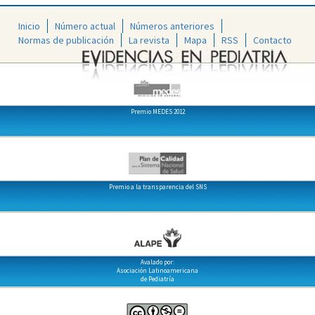
Inicio
Número actual
Números anteriores
Normas de publicación
La revista
Mapa
RSS
Contacto
Premio MEDES 2012
Premio a la transparencia del SNS
Avalado por:
Asociación Latinoamericana
de Pediatría