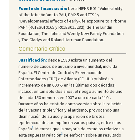
Fuente de financiación:
beca NIEHS R01 “Vulnerability
of the fetus/infant to PAH, PM2.5 and ETS” y
“Developmental effects of early-life exposure to airborne
PAH” (R01ES010165 y R01ES015282), de The Lundin
Foundation, The John and Wendy New Family Foundation
y The Gladys and Roland Harriman Foundation.
Comentario Crítico
Justificación:
desde 1980 existe un aumento del
número de casos de autismo a nivel mundial, incluida
España. El Centro de Control y Prevención de
Enfermedades (CDC) de Atlanta (EE. UU.) publicó un
incremento de un 600% en las últimas dos décadas;
incluso, en tan solo dos años, el riesgo aumentó de uno
1
de cada 150 menores en 2007 a uno de cada 110
.
Durante años ha existido controversia sobre la relación
de la vacuna triple vírica y el autismo, provocando una
disminución de su uso y la aparición de brotes
epidémicos de sarampión en varios países, entre ellos
2
España
. Mientras que la mayoría de estudios relativos a
3
esta supuesta relación
se enfocan sobre un resultado