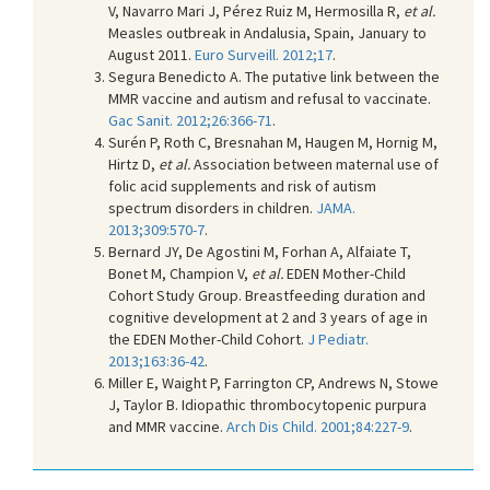
V, Navarro Mari J, Pérez Ruiz M, Hermosilla R,
et al.
Measles outbreak in Andalusia, Spain, January to
August 2011.
Euro Surveill. 2012;17
.
Segura Benedicto A. The putative link between the
MMR vaccine and autism and refusal to vaccinate.
Gac Sanit. 2012;26:366-71
.
Surén P, Roth C, Bresnahan M, Haugen M, Hornig M,
Hirtz D,
et al.
Association between maternal use of
folic acid supplements and risk of autism
spectrum disorders in children.
JAMA.
2013;309:570-7
.
Bernard JY, De Agostini M, Forhan A, Alfaiate T,
Bonet M, Champion V,
et al.
EDEN Mother-Child
Cohort Study Group. Breastfeeding duration and
cognitive development at 2 and 3 years of age in
the EDEN Mother-Child Cohort.
J Pediatr.
2013;163:36-42
.
Miller E, Waight P, Farrington CP, Andrews N, Stowe
J, Taylor B. Idiopathic thrombocytopenic purpura
and MMR vaccine.
Arch Dis Child. 2001;84:227-9
.