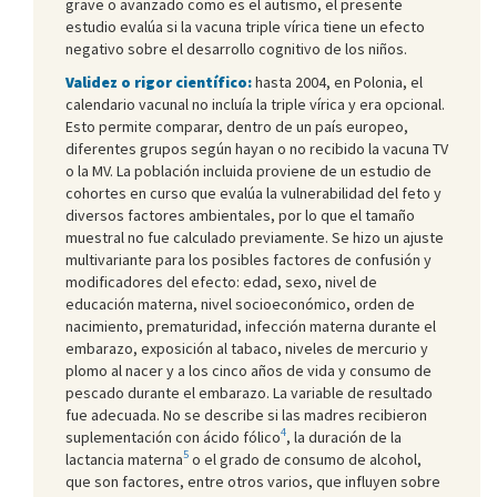
grave o avanzado como es el autismo, el presente
estudio evalúa si la vacuna triple vírica tiene un efecto
negativo sobre el desarrollo cognitivo de los niños.
Validez o rigor científico:
hasta 2004, en Polonia, el
calendario vacunal no incluía la triple vírica y era opcional.
Esto permite comparar, dentro de un país europeo,
diferentes grupos según hayan o no recibido la vacuna TV
o la MV. La población incluida proviene de un estudio de
cohortes en curso que evalúa la vulnerabilidad del feto y
diversos factores ambientales, por lo que el tamaño
muestral no fue calculado previamente. Se hizo un ajuste
multivariante para los posibles factores de confusión y
modificadores del efecto: edad, sexo, nivel de
educación materna, nivel socioeconómico, orden de
nacimiento, prematuridad, infección materna durante el
embarazo, exposición al tabaco, niveles de mercurio y
plomo al nacer y a los cinco años de vida y consumo de
pescado durante el embarazo. La variable de resultado
fue adecuada. No se describe si las madres recibieron
4
suplementación con ácido fólico
, la duración de la
5
lactancia materna
o el grado de consumo de alcohol,
que son factores, entre otros varios, que influyen sobre