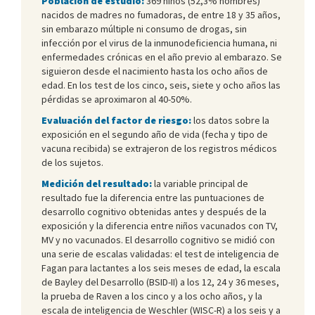
Población de estudio:
369 niños (52,3% hombres)
nacidos de madres no fumadoras, de entre 18 y 35 años,
sin embarazo múltiple ni consumo de drogas, sin
infección por el virus de la inmunodeficiencia humana, ni
enfermedades crónicas en el año previo al embarazo. Se
siguieron desde el nacimiento hasta los ocho años de
edad. En los test de los cinco, seis, siete y ocho años las
pérdidas se aproximaron al 40-50%.
Evaluación del factor de riesgo:
los datos sobre la
exposición en el segundo año de vida (fecha y tipo de
vacuna recibida) se extrajeron de los registros médicos
de los sujetos.
Medición del resultado:
la variable principal de
resultado fue la diferencia entre las puntuaciones de
desarrollo cognitivo obtenidas antes y después de la
exposición y la diferencia entre niños vacunados con TV,
MV y no vacunados. El desarrollo cognitivo se midió con
una serie de escalas validadas: el test de inteligencia de
Fagan para lactantes a los seis meses de edad, la escala
de Bayley del Desarrollo (BSID-II) a los 12, 24 y 36 meses,
la prueba de Raven a los cinco y a los ocho años, y la
escala de inteligencia de Weschler (WISC-R) a los seis y a