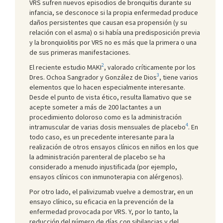
VRS sufren nuevos episodios de bronquitis durante su
infancia, se desconoce si la propia enfermedad produce
daños persistentes que causan esa propensión (y su
relación con el asma) o si había una predisposición previa
y la bronquiolitis por VRS no es más que la primera o una
de sus primeras manifestaciones.
2
El reciente estudio MAKI
, valorado críticamente por los
3
Dres. Ochoa Sangrador y González de Dios
, tiene varios
elementos que lo hacen especialmente interesante.
Desde el punto de vista ético, resulta llamativo que se
acepte someter a más de 200 lactantes a un
procedimiento doloroso como es la administración
4
intramuscular de varias dosis mensuales de placebo
. En
todo caso, es un precedente interesante para la
realización de otros ensayos clínicos en niños en los que
la administración parenteral de placebo se ha
considerado a menudo injustificada (por ejemplo,
ensayos clínicos con inmunoterapia con alérgenos).
Por otro lado, el palivizumab vuelve a demostrar, en un
ensayo clínico, su eficacia en la prevención de la
enfermedad provocada por VRS. Y, por lo tanto, la
reducción del número de días con sibilancias y del