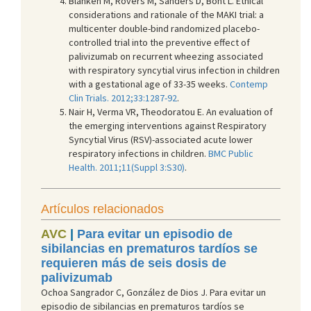
Blanken M, Rovers M, Sanders D, Bont L. Ethical
considerations and rationale of the MAKI trial: a
multicenter double-bind randomized placebo-
controlled trial into the preventive effect of
palivizumab on recurrent wheezing associated
with respiratory syncytial virus infection in children
with a gestational age of 33-35 weeks.
Contemp
Clin Trials. 2012;33:1287-92
.
Nair H, Verma VR, Theodoratou E. An evaluation of
the emerging interventions against Respiratory
Syncytial Virus (RSV)-associated acute lower
respiratory infections in children.
BM
C Public
Health. 2011;11(Suppl 3:S30)
.
Artículos relacionados
AVC
|
Para evitar un episodio de
sibilancias en prematuros tardíos se
requieren más de seis dosis de
palivizumab
Ochoa Sangrador C, González de Dios J. Para evitar un
episodio de sibilancias en prematuros tardíos se