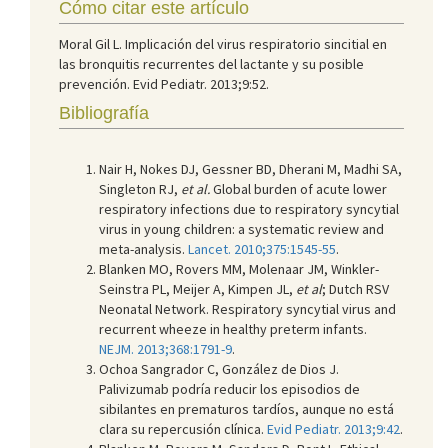
Cómo citar este artículo
Moral Gil L. Implicación del virus respiratorio sincitial en
las bronquitis recurrentes del lactante y su posible
prevención. Evid Pediatr. 2013;9:52.
Bibliografía
Nair H, Nokes DJ, Gessner BD, Dherani M, Madhi SA,
Singleton RJ,
et al.
Global burden of acute lower
respiratory infections due to respiratory syncytial
virus in young children: a systematic review and
meta-analysis.
Lancet. 2010;375:1545-55
.
Blanken MO, Rovers MM, Molenaar JM, Winkler-
Seinstra PL, Meijer A, Kimpen JL,
et al
; Dutch RSV
Neonatal Network. Respiratory syncytial virus and
recurrent wheeze in healthy preterm infants.
NEJM. 2013;368:1791-9
.
Ochoa Sangrador C, González de Dios J.
Palivizumab podría reducir los episodios de
sibilantes en prematuros tardíos, aunque no está
clara su repercusión clínica.
Evid Pediatr. 2013;9:42
.