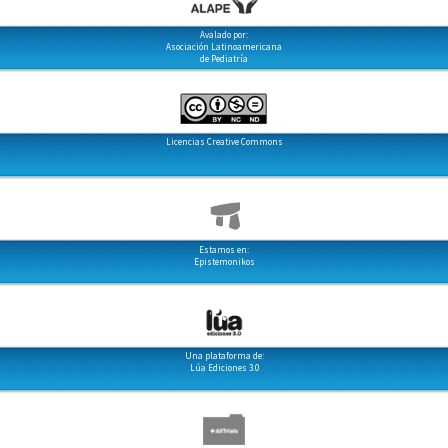
Avalado por:
Asociación Latinoamericana
de Pediatría
Licencias Creative Commons
Estamos en:
Epistemonikos
Una plataforma de:
Lúa Ediciones 3.0