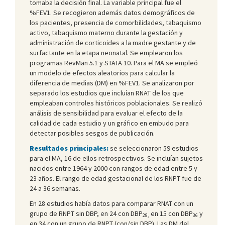
tomaba la decisión final. La variable principal fue el
%FEV1. Se recogieron además datos demográficos de
los pacientes, presencia de comorbilidades, tabaquismo
activo, tabaquismo materno durante la gestación y
administración de corticoides a la madre gestante y de
surfactante en la etapa neonatal. Se emplearon los
programas RevMan 5.1 y STATA 10. Para el MA se empleó
un modelo de efectos aleatorios para calcular la
diferencia de medias (DM) en %FEV1. Se analizaron por
separado los estudios que incluían RNAT de los que
empleaban controles históricos poblacionales. Se realizó
análisis de sensibilidad para evaluar el efecto de la
calidad de cada estudio y un gráfico en embudo para
detectar posibles sesgos de publicación.
Resultados principales:
se seleccionaron 59 estudios
para el MA, 16 de ellos retrospectivos. Se incluían sujetos
nacidos entre 1964 y 2000 con rangos de edad entre 5 y
23 años. El rango de edad gestacional de los RNPT fue de
24 a 36 semanas.
En 28 estudios había datos para comparar RNAT con un
grupo de RNPT sin DBP, en 24 con DBP
en 15 con DBP
y
28,
36
en 34 con un grupo de RNPT (con/sin DBP). Las DM del