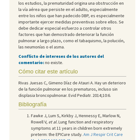
los estudios, la prematuridad origina una obstrucción en
la vía aérea que persiste en el adulto, especialmente
entre los niños que han padecido DBP, es especialmente
importante ejercer medidas preventivas sobre ellos. Se
debe dedicar especial esfuerzo a controlar otros
factores que han demostrado deteriorar la función
pulmonar a largo plazo, como el tabaquismo, la polución,
las neumonías o el asma.
Conflicto de intereses de los autores del
comentario:
no existe.
Cómo citar este artículo
Rivas Juesas C, Gimeno Díaz de Atauri A. Hay un deterioro
de la función pulmonar en los prematuros, incluso sin
displasia broncopulmonar. Evid Pediatr. 2014;10:6.
Bibliografía
Fawke J, Lum S, Kirkby J, Hennessy E, Marlow N,
Rowell V,
et al.
Lung function and respiratory
symptoms at 11 years in children born extremely
preterm: the EPICure study.
Am J Respir Crit Care