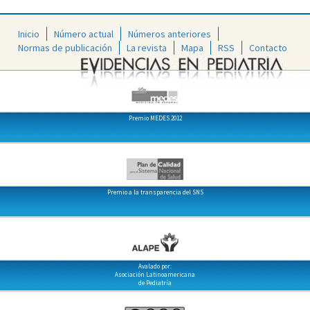
Inicio
Número actual
Números anteriores
Normas de publicación
La revista
Mapa
RSS
Contacto
Premio MEDES 2012
Premio a la transparencia del SNS
Avalado por:
Asociación Latinoamericana
de Pediatría