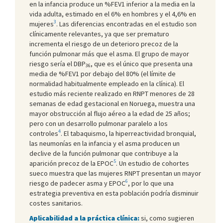
en la infancia produce un %FEV1 inferior a la media en la
vida adulta, estimado en el 6% en hombres y el 4,6% en
3
mujeres
. Las diferencias encontradas en el estudio son
clínicamente relevantes, ya que ser prematuro
incrementa el riesgo de un deterioro precoz de la
función pulmonar más que el asma. El grupo de mayor
riesgo sería el DBP
, que es el único que presenta una
36
media de %FEV1 por debajo del 80% (el límite de
normalidad habitualmente empleado en la clínica). El
estudio más reciente realizado en RNPT menores de 28
semanas de edad gestacional en Noruega, muestra una
mayor obstrucción al flujo aéreo a la edad de 25 años;
pero con un desarrollo pulmonar paralelo a los
4
controles
. El tabaquismo, la hiperreactividad bronquial,
las neumonías en la infancia y el asma producen un
declive de la función pulmonar que contribuye a la
5
aparición precoz de la EPOC
. Un estudio de cohortes
sueco muestra que las mujeres RNPT presentan un mayor
6
riesgo de padecer asma y EPOC
, por lo que una
estrategia preventiva en esta población podría disminuir
costes sanitarios.
Aplicabilidad a la práctica clínica:
si, como sugieren