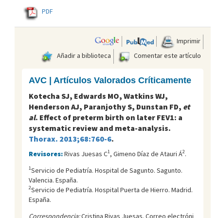
PDF
Imprimir
Añadir a biblioteca
Comentar este artículo
AVC | Artículos Valorados Críticamente
Kotecha SJ, Edwards MO, Watkins WJ,
Henderson AJ, Paranjothy S, Dunstan FD,
et
al
. Effect of preterm birth on later FEV1: a
systematic review and meta-analysis.
Thorax. 2013;68:760-6
.
1
2
Revisores:
Rivas Juesas C
, Gimeno Díaz de Atauri Á
.
1
Servicio de Pediatría. Hospital de Sagunto. Sagunto.
Valencia. España.
2
Servicio de Pediatría. Hospital Puerta de Hierro. Madrid.
España.
Correspondencia:
Cristina Rivas Juesas. Correo electróni