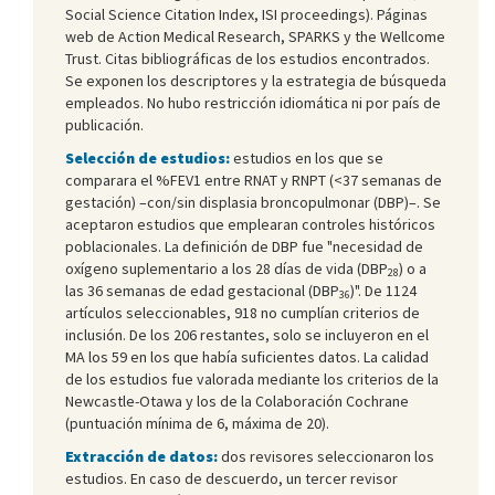
Social Science Citation Index, ISI proceedings). Páginas
web de Action Medical Research, SPARKS y the Wellcome
Trust. Citas bibliográficas de los estudios encontrados.
Se exponen los descriptores y la estrategia de búsqueda
empleados. No hubo restricción idiomática ni por país de
publicación.
Selección de estudios:
estudios en los que se
comparara el %FEV1 entre RNAT y RNPT (<37 semanas de
gestación) –con/sin displasia broncopulmonar (DBP)–. Se
aceptaron estudios que emplearan controles históricos
poblacionales. La definición de DBP fue "necesidad de
oxígeno suplementario a los 28 días de vida (DBP
) o a
28
las 36 semanas de edad gestacional (DBP
)". De 1124
36
artículos seleccionables, 918 no cumplían criterios de
inclusión. De los 206 restantes, solo se incluyeron en el
MA los 59 en los que había suficientes datos. La calidad
de los estudios fue valorada mediante los criterios de la
Newcastle-Otawa y los de la Colaboración Cochrane
(puntuación mínima de 6, máxima de 20).
Extracción de datos:
dos revisores seleccionaron los
estudios. En caso de descuerdo, un tercer revisor