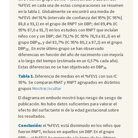
%FEV1 en cada una de estas comparaciones se resumen
en la tabla 1. Globalmente se encontró una media de
%FEV1 del 91% (intervalo de confianza del 95% [IC 95%]
88,8 a 93,1) en el grupo de RNPT sin DBP; del 89,4% (IC
95% 87,0 a 91,7) en los estudios con RNPT que incluían
niños con y sin DBP; del 79,1% (IC 95% 76,9 a 81,3) en el
grupo DBP
,
y del 83,7% (IC 95% 80,2 a 87,2) en el grupo
36
DBP
. En este último grupo se han observado
28,
diferencias en función del año de nacimiento con mejoría
a lo largo del tiempo (estimada en un 0,57% cada año).
Estas diferencias no se han objetivado en DBP
36.
Tabla 1.
Diferencia de medias en el %FEV1 con sus IC
95%. Se comparan RNAT y RNPT agrupados en distintos
grupos
Mostrar/ocultar
El diagrama en embudo mostró bajo riesgo de sesgo de
publicación. No hubo datos suficientes para valorar el
efecto del surfactante ni de la edad gestacional sobre
los resultados.
Conclusión:
el %FEV1 está disminuido en los niños que
fueron RNPT, incluso en aquellos sin DBP. En el grupo
DBP
,
el %FEV1 ha mejorado a lo largo de los últimos