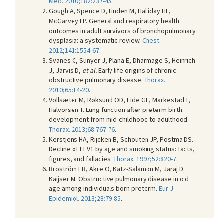
Med. 2010;182:237-45
.
Gough A, Spence D, Linden M, Halliday HL,
McGarvey LP. General and respiratory health
outcomes in adult survivors of bronchopulmonary
dysplasia: a systematic review.
Chest.
2012;141:1554-67
.
Svanes C, Sunyer J, Plana E, Dharmage S, Heinrich
J, Jarvis D,
et al.
Early life origins of chronic
obstructive pulmonary disease.
Thorax.
2010;65:14-20
.
Vollsæter M, Røksund OD, Eide GE, Markestad T,
Halvorsen T. Lung function after preterm birth:
development from mid-childhood to adulthood.
Thorax. 2013;68:767-76
.
Kerstjens HA, Rijcken B, Schouten JP, Postma DS.
Decline of FEV1 by age and smoking status: facts,
figures, and fallacies.
Thorax. 1997;52:820-7
.
Broström EB, Akre O, Katz-Salamon M, Jaraj D,
Kaijser M. Obstructive pulmonary disease in old
age among individuals born preterm.
Eur J
Epidemiol. 2013;28:79-85
.