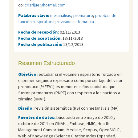
co:
crisrijue@hotmail.com
Palabras clave:
metanálisis
;
prematuro
;
pruebas de
función respiratoria
;
revisión sistemática
Fecha de recepción:
02/11/2013
Fecha de aceptación:
13/11/2013
Fecha de publicación:
18/12/2013
Resumen Estructurado
Objetivo:
estudiar si el volumen espiratorio forzado en
el primer segundo expresado como porcentaje del valor
pronóstico (%FEV1) es menor en niños o adultos que
fueron prematuros (RNPT) con respecto a los nacidos a
término (RNAT).
Diseño:
revisión sistemática (RS) con metanálisis (MA).
Fuentes de datos:
búsqueda entre mayo de 2010 y
octubre de 2011 en CINAHL, Embase, HMIC, Health
Management Consortium, Medline, Scopus, OpenSIGLE,
Web of Knowledge (Science Citation Index Expanded,