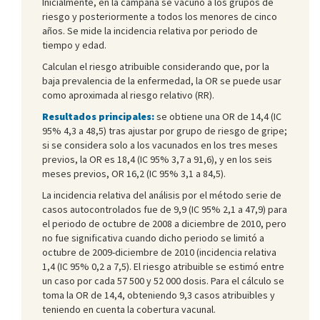
Inicialmente, en la campaña se vacunó a los grupos de
riesgo y posteriormente a todos los menores de cinco
años. Se mide la incidencia relativa por periodo de
tiempo y edad.
Calculan el riesgo atribuible considerando que, por la
baja prevalencia de la enfermedad, la OR se puede usar
como aproximada al riesgo relativo (RR).
Resultados principales:
se obtiene una OR de 14,4 (IC
95% 4,3 a 48,5) tras ajustar por grupo de riesgo de gripe;
si se considera solo a los vacunados en los tres meses
previos, la OR es 18,4 (IC 95% 3,7 a 91,6), y en los seis
meses previos, OR 16,2 (IC 95% 3,1 a 84,5).
La incidencia relativa del análisis por el método serie de
casos autocontrolados fue de 9,9 (IC 95% 2,1 a 47,9) para
el periodo de octubre de 2008 a diciembre de 2010, pero
no fue significativa cuando dicho periodo se limitó a
octubre de 2009-diciembre de 2010 (incidencia relativa
1,4 (IC 95% 0,2 a 7,5). El riesgo atribuible se estimó entre
un caso por cada 57 500 y 52 000 dosis. Para el cálculo se
toma la OR de 14,4, obteniendo 9,3 casos atribuibles y
teniendo en cuenta la cobertura vacunal.