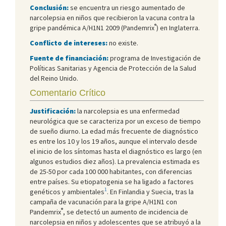
Conclusión:
se encuentra un riesgo aumentado de
narcolepsia en niños que recibieron la vacuna contra la
®
gripe pandémica A/H1N1 2009 (Pandemrix
) en Inglaterra.
Conflicto de intereses:
no existe.
Fuente de financiación:
programa de Investigación de
Políticas Sanitarias y Agencia de Protección de la Salud
del Reino Unido.
Comentario Crítico
Justificación:
la narcolepsia es una enfermedad
neurológica que se caracteriza por un exceso de tiempo
de sueño diurno. La edad más frecuente de diagnóstico
es entre los 10 y los 19 años, aunque el intervalo desde
el inicio de los síntomas hasta el diagnóstico es largo (en
algunos estudios diez años). La prevalencia estimada es
de 25-50 por cada 100 000 habitantes, con diferencias
entre países. Su etiopatogenia se ha ligado a factores
1
genéticos y ambientales
. En Finlandia y Suecia, tras la
campaña de vacunación para la gripe A/H1N1 con
®
Pandemrix
, se detectó un aumento de incidencia de
narcolepsia en niños y adolescentes que se atribuyó a la