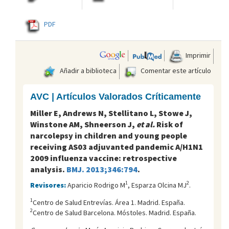
PDF
Imprimir
Añadir a biblioteca
Comentar este artículo
AVC | Artículos Valorados Críticamente
Miller E, Andrews N, Stellitano L, Stowe J,
Winstone AM, Shneerson J,
et al.
Risk of
narcolepsy in children and young people
receiving AS03 adjuvanted pandemic A/H1N1
2009 influenza vaccine: retrospective
analysis.
BMJ. 2013;346:794
.
1
2
Revisores:
Aparicio Rodrigo M
, Esparza Olcina MJ
.
1
Centro de Salud Entreví­as. Área 1. Madrid. España.
2
Centro de Salud Barcelona. Móstoles. Madrid. España.