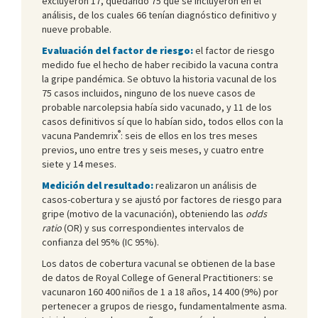
excluyeron 17, quedando 75 que se incluyeron en el
análisis, de los cuales 66 tenían diagnóstico definitivo y
nueve probable.
Evaluación del factor de riesgo:
el factor de riesgo
medido fue el hecho de haber recibido la vacuna contra
la gripe pandémica. Se obtuvo la historia vacunal de los
75 casos incluidos, ninguno de los nueve casos de
probable narcolepsia había sido vacunado, y 11 de los
casos definitivos sí que lo habían sido, todos ellos con la
®
vacuna Pandemrix
: seis de ellos en los tres meses
previos, uno entre tres y seis meses, y cuatro entre
siete y 14 meses.
Medición del resultado:
realizaron un análisis de
casos-cobertura y se ajustó por factores de riesgo para
gripe (motivo de la vacunación), obteniendo las
odds
ratio
(OR) y sus correspondientes intervalos de
confianza del 95% (IC 95%).
Los datos de cobertura vacunal se obtienen de la base
de datos de Royal College of General Practitioners: se
vacunaron 160 400 niños de 1 a 18 años, 14 400 (9%) por
pertenecer a grupos de riesgo, fundamentalmente asma.