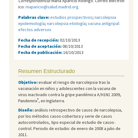
Correspondencia:
María Aparicio Rodrigo. Correo electrón
ico:
maparicio@salud.madrid.org
Palabras clave:
estudios prospectivos
;
narcolepsia
epidemiología
;
narcolepsia etiología
;
vacuna antigripal:
efectos adversos
Fecha de recepción:
02/10/2013
Fecha de aceptación:
08/10/2013
Fecha de publicación:
16/10/2013
Resumen Estructurado
Objetivo:
evaluar el riesgo de narcolepsia tras la
vacunación en niños y adolescentes con la vacuna de
virus inactivado contra la gripe pandémica A/H1N1 2009,
®
Pandemrix
, en Inglaterra.
Diseño:
análisis retrospectivo de casos de narcolepsia,
por los métodos casos-cobertura y serie de casos
autocontrolados, tipo especial de estudio de casos-
control. Periodo de estudio: de enero de 2008 a julio de
2011.