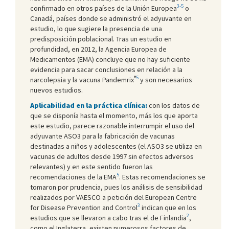
3-5
confirmado en otros países de la Unión Europea
o
Canadá, países donde se administró el adyuvante en
estudio, lo que sugiere la presencia de una
predisposición poblacional. Tras un estudio en
profundidad, en 2012, la Agencia Europea de
Medicamentos (EMA) concluye que no hay suficiente
evidencia para sacar conclusiones en relación a la
®
5
narcolepsia y la vacuna Pandemrix
y son necesarios
nuevos estudios.
Aplicabilidad en la práctica clínica:
con los datos de
que se disponía hasta el momento, más los que aporta
este estudio, parece razonable interrumpir el uso del
adyuvante ASO3 para la fabricación de vacunas
destinadas a niños y adolescentes (el ASO3 se utiliza en
vacunas de adultos desde 1997 sin efectos adversos
relevantes) y en este sentido fueron las
5
recomendaciones de la EMA
. Estas recomendaciones se
tomaron por prudencia, pues los análisis de sensibilidad
realizados por VAESCO a petición del European Centre
3
for Disease Prevention and Control
indican que en los
2
estudios que se llevaron a cabo tras el de Finlandia
,
como el Inglaterra, existen numerosos factores de