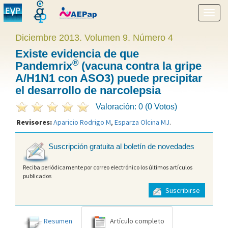
Mostr
menú
Diciembre 2013. Volumen 9. Número 4
Existe evidencia de que
®
Pandemrix
(vacuna contra la gripe
A/H1N1 con ASO3) puede precipitar
el desarrollo de narcolepsia
Valoración: 0 (0 Votos)
Revisores:
Aparicio Rodrigo M
,
Esparza Olcina MJ
.
Suscripción gratuita al boletín de novedades
Reciba periódicamente por correo electrónico los últimos artículos
publicados
Suscribirse
Resumen
Artículo completo