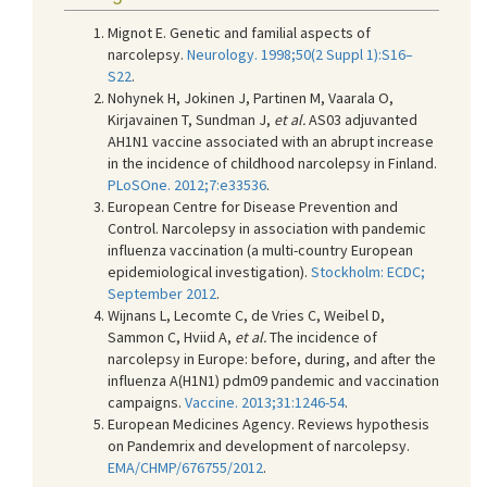
Mignot E. Genetic and familial aspects of
narcolepsy.
Neurology. 1998;50(2 Suppl 1):S16–
S22
.
Nohynek H, Jokinen J, Partinen M, Vaarala O,
Kirjavainen T, Sundman J,
et al.
AS03 adjuvanted
AH1N1 vaccine associated with an abrupt increase
in the incidence of childhood narcolepsy in Finland.
PLoSOne. 2012;7:e33536
.
European Centre for Disease Prevention and
Control. Narcolepsy in association with pandemic
influenza vaccination (a multi-country European
epidemiological investigation).
Stockholm: ECDC;
September 2012
.
Wijnans L, Lecomte C, de Vries C, Weibel D,
Sammon C, Hviid A,
et al.
The incidence of
narcolepsy in Europe: before, during, and after the
influenza A(H1N1) pdm09 pandemic and vaccination
campaigns.
Vaccine. 2013;31:1246-54
.
European Medicines Agency. Reviews hypothesis
on Pandemrix and development of narcolepsy.
EMA/CHMP/676755/2012
.