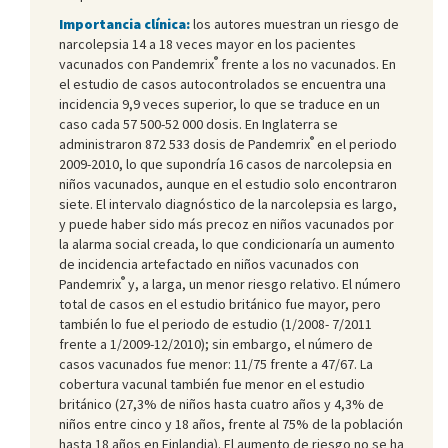
Importancia clínica:
los autores muestran un riesgo de
narcolepsia 14 a 18 veces mayor en los pacientes
®
vacunados con Pandemrix
frente a los no vacunados. En
el estudio de casos autocontrolados se encuentra una
incidencia 9,9 veces superior, lo que se traduce en un
caso cada 57 500-52 000 dosis. En Inglaterra se
®
administraron 872 533 dosis de Pandemrix
en el periodo
2009-2010, lo que supondría 16 casos de narcolepsia en
niños vacunados, aunque en el estudio solo encontraron
siete. El intervalo diagnóstico de la narcolepsia es largo,
y puede haber sido más precoz en niños vacunados por
la alarma social creada, lo que condicionaría un aumento
de incidencia artefactado en niños vacunados con
®
Pandemrix
y, a larga, un menor riesgo relativo. El número
total de casos en el estudio británico fue mayor, pero
también lo fue el periodo de estudio (1/2008- 7/2011
frente a 1/2009-12/2010); sin embargo, el número de
casos vacunados fue menor: 11/75 frente a 47/67. La
cobertura vacunal también fue menor en el estudio
británico (27,3% de niños hasta cuatro años y 4,3% de
niños entre cinco y 18 años, frente al 75% de la población
hasta 18 años en Finlandia). El aumento de riesgo no se ha