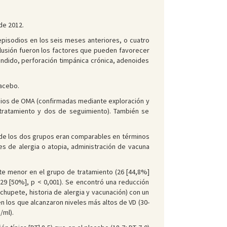
de 2012.
isodios en los seis meses anteriores, o cuatro
clusión fueron los factores que pueden favorecer
endido, perforación timpánica crónica, adenoides
lacebo.
odios de OMA (confirmadas mediante exploración y
tratamiento y dos de seguimiento). También se
s de los dos grupos eran comparables en términos
es de alergia o atopia, administración de vacuna
te menor en el grupo de tratamiento (26 [44,8%]
29 [50%], p < 0,001). Se encontró una reducción
 chupete, historia de alergia y vacunación) con un
en los que alcanzaron niveles más altos de VD (30-
/ml).