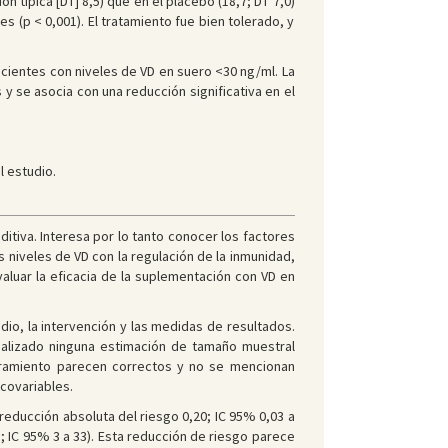
n típica [DT] 8,5) que en el placebo (18,7; DT 7,0)
 (p < 0,001). El tratamiento fue bien tolerado, y
cientes con niveles de VD en suero <30 ng/ml. La
y se asocia con una reducción significativa en el
l estudio.
itiva. Interesa por lo tanto conocer los factores
 niveles de VD con la regulación de la inmunidad,
evaluar la eficacia de la suplementación con VD en
io, la intervención y las medidas de resultados.
realizado ninguna estimación de tamaño muestral
caramiento parecen correctos y no se mencionan
 covariables.
educción absoluta del riesgo 0,20; IC 95% 0,03 a
5; IC 95% 3 a 33). Esta reducción de riesgo parece