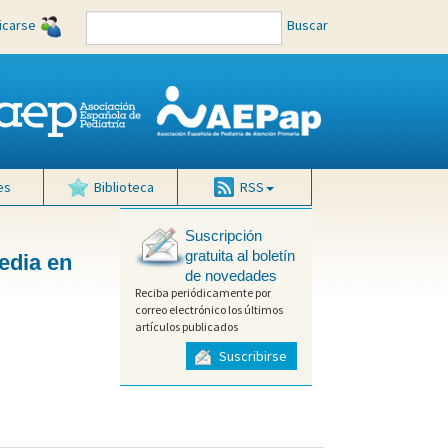
ficarse
Buscar
es
Biblioteca
RSS
Suscripción
gratuita al boletín
edia en
de novedades
Reciba periódicamente por
correo electrónico los últimos
artículos publicados
Suscribirse