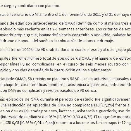
le ciego y controlado con placebo.
tal universitario de Milán entre el 1 de noviembre de 2011 y el 31 de mayo 
 años de edad con antecedentes de OMAR (definida como al menos tres ep
 episodio más reciente en las 2-8 semanas anteriores. Los criterios de ex
cluyendo atopia grave, inmunodeficiencia congénita o adquirida, paladar h
índrome de apnea del sueño o la colocación de tubos de drenaje.
dministraron 1000 UI de VD oral/día durante cuatro meses y al otro grupo p
cipales fueron el número total de episodios de OMA, y el número de epis
espontánea) y no complicadas, en el curso de seis meses (cuatro con 
inicio y dos días después de la interrupción de los suplementos.
storia de OMAR, 58 recibieron placebo y 58 VD. Las características basale
e chupete, características familiares, asistencia a guardería, antecedent
 con OMA no complicada y niveles basales de VD sérica.
ás episodios de OMA durante el periodo de estudio fue significativamen
e una reducción de episodios de OMA no complicada (10 [17,2%] frente a 
resión de Cox (ajustada por sexo, lactancia, asistencia a guardería, uso de
(intervalo de confianza del 95% [IC 95%] 0,30 a 0,72). El riesgo fue menor 
ml, CRI 0,05 [IC 95% 0,01 a 0,44]) respecto a los que los tenían bajos (<12 ng