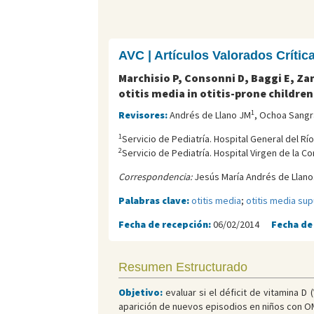
AVC | Artículos Valorados Críti
Marchisio P, Consonni D, Baggi E, Za
otitis media in otitis-prone children
1
Revisores:
Andrés de Llano JM
, Ochoa Sangr
1
Servicio de Pediatría. Hospital General del Río
2
Servicio de Pediatría. Hospital Virgen de la C
Correspondencia:
Jesús María Andrés de Llano.
Palabras clave:
otitis media
;
otitis media su
Fecha de recepción:
06/02/2014
Fecha de
Resumen Estructurado
Objetivo:
evaluar si el déficit de vitamina 
aparición de nuevos episodios en niños con O