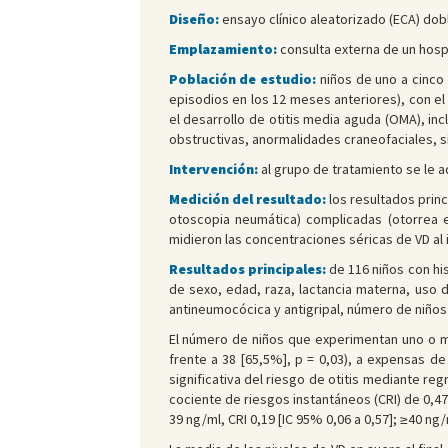
Diseño:
ensayo clínico aleatorizado (ECA) dob
Emplazamiento:
consulta externa de un hospi
Población de estudio:
niños de uno a cinco
episodios en los 12 meses anteriores), con el
el desarrollo de otitis media aguda (OMA), in
obstructivas, anormalidades craneofaciales, s
Intervención:
al grupo de tratamiento se le a
Medición del resultado:
los resultados prin
otoscopia neumática) complicadas (otorrea 
midieron las concentraciones séricas de VD al 
Resultados principales:
de 116 niños con hi
de sexo, edad, raza, lactancia materna, uso d
antineumocócica y antigripal, número de niños
El número de niños que experimentan uno o m
frente a 38 [65,5%], p = 0,03), a expensas d
significativa del riesgo de otitis mediante reg
cociente de riesgos instantáneos (CRI) de 0,47 
39 ng/ml, CRI 0,19 [IC 95% 0,06 a 0,57]; ≥40 ng/