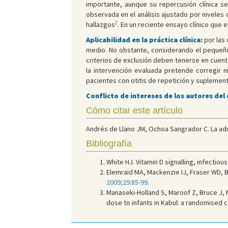
importante, aunque su repercusión clínica se
observada en el análisis ajustado por nivele
2
hallazgos
. En un reciente ensayo clínico que
Aplicabilidad en la práctica clínica:
por las 
medio. No obstante, considerando el pequeño
criterios de exclusión deben tenerse en cuent
la intervención evaluada pretende corregir n
pacientes con otitis de repetición y suplement
Conflicto de intereses de los autores del
Cómo citar este artículo
Andrés de Llano JM, Ochoa Sangrador C. La admin
Bibliografía
White HJ. Vitamin D signalling, infectiou
Elemraid MA, Mackenzie IJ, Fraser WD, Br
2009;29:85-99
.
Manaseki-Holland S, Maroof Z, Bruce J,
dose to infants in Kabul: a randomised co