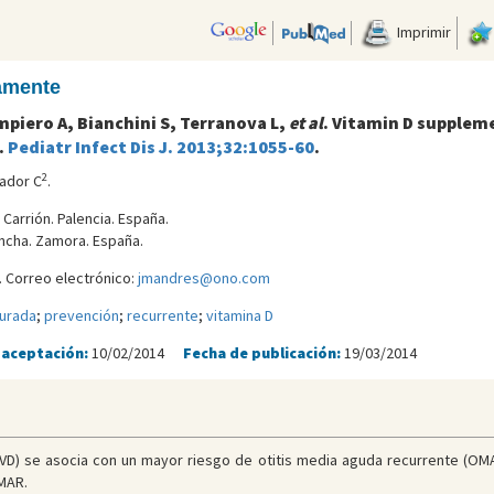
Imprimir
camente
mpiero A, Bianchini S, Terranova L,
et al
. Vitamin D suppleme
.
Pediatr Infect Dis J. 2013;32:1055-60
.
2
ador C
.
 Carrión. Palencia. España.
oncha. Zamora. España.
 Correo electrónico:
jmandres@ono.com
purada
;
prevención
;
recurrente
;
vitamina D
 aceptación:
10/02/2014
Fecha de publicación:
19/03/2014
D (VD) se asocia con un mayor riesgo de otitis media aguda recurrente (OM
MAR.