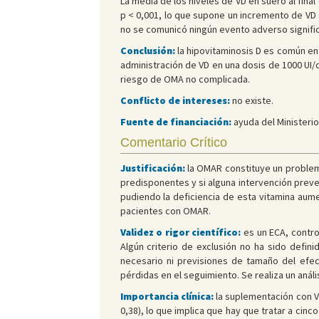
La media de los niveles de VD en suero al final
p < 0,001, lo que supone un incremento de VD s
no se comunicó ningún evento adverso significa
Conclusión:
la hipovitaminosis D es común en
administración de VD en una dosis de 1000 UI/d
riesgo de OMA no complicada.
Conflicto de intereses:
no existe.
Fuente de financiación:
ayuda del Ministerio 
Comentario Crítico
Justificación:
la OMAR constituye un problema
predisponentes y si alguna intervención preven
pudiendo la deficiencia de esta vitamina aume
pacientes con OMAR.
Validez o rigor científico:
es un ECA, contro
Algún criterio de exclusión no ha sido defin
necesario ni previsiones de tamaño del efec
pérdidas en el seguimiento. Se realiza un anál
Importancia clínica:
la suplementación con VD
0,38), lo que implica que hay que tratar a cinc