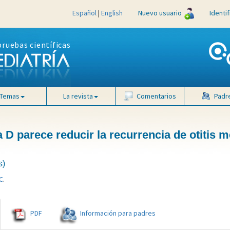
Español
|
English
Nuevo usuario
Identi
pruebas científicas
Temas
La revista
Comentarios
Padr
 D parece reducir la recurrencia de otitis m
s)
C
.
PDF
Información para padres