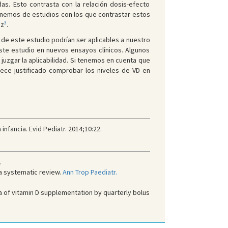
as. Esto contrasta con la relación dosis-efecto
ponemos de estudios con los que contrastar estos
3
az
.
s de este estudio podrían ser aplicables a nuestro
te estudio en nuevos ensayos clínicos. Algunos
juzgar la aplicabilidad. Si tenemos en cuenta que
rece justificado comprobar los niveles de VD en
infancia. Evid Pediatr. 2014;10:22.
.
 a systematic review.
Ann Trop Paediatr.
 of vitamin D supplementation by quarterly bolus