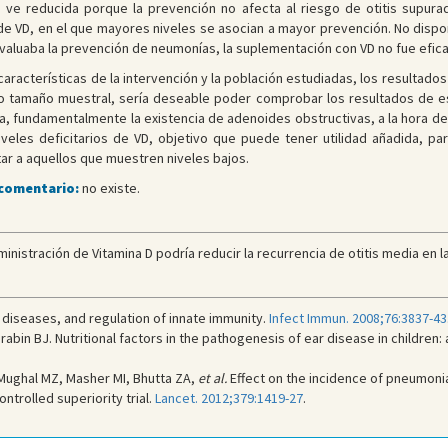
 ve reducida porque la prevención no afecta al riesgo de otitis supurad
s de VD, en el que mayores niveles se asocian a mayor prevención. No dis
 evaluaba la prevención de neumonías, la suplementación con VD no fue efic
características de la intervención y la población estudiadas, los resultado
 tamaño muestral, sería deseable poder comprobar los resultados de es
a, fundamentalmente la existencia de adenoides obstructivas, a la hora de 
iveles deficitarios de VD, objetivo que puede tener utilidad añadida, pa
ar a aquellos que muestren niveles bajos.
 comentario:
no existe.
istración de Vitamina D podría reducir la recurrencia de otitis media en la 
s diseases, and regulation of innate immunity.
Infect Immun. 2008;76:3837-43
abin BJ. Nutritional factors in the pathogenesis of ear disease in children:
 Mughal MZ, Masher MI, Bhutta ZA,
et al.
Effect on the incidence of pneumonia
ntrolled superiority trial.
Lancet. 2012;379:1419-27
.