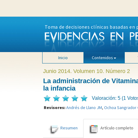
Toma de decisiones clínicas basadas en 
Inicio
Contenidos
Junio 2014. Volumen 10. Número 2
La administración de Vitamina
la infancia
Valoración: 5 (1 Voto
Revisores:
Andrés de Llano JM
,
Ochoa Sangrador 
Resumen
Artículo completo