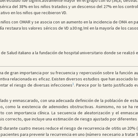
 del estudio fue significativamente mayor en el grupo con VD (36,8; desviació
érica del 38% en los niños tratados y un descenso del 27% en los controles
tivo en los niños que recibieron VD.
 niños con OMAR y se asocia con un aumento en la incidencia de OMA en pa
ía restaura los valores séricos de VD ≥30 ng/ml en la mayoría de los casos 
de Salud italiano a la fundación de hospital universitario donde se realizó e
 de gran importancia por su frecuencia y repercusión sobre la función aud
tiva relacionada es eficaz. Existen diversos estudios que han asociado los
1
ntar el riesgo de diversas infecciones
. Parece por lo tanto justificado 
lado y enmascarado, con una adecuada definición de la población de estud
ido, como la existencia de adenoides obstructivas. Asimismo, no se ha 
to con importancia clínica. La secuencia de aleatorización y el enmas
isis correcto, que incluye una estimación de riesgo ajustado por diferentes
 durante cuatro meses reduce el riesgo de recurrencia de otitis un 20% (r
o pacientes para prevenir la recurrencia en uno (número necesario a tratar 