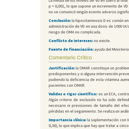
La media de los niveles de VD en suero al final
p < 0,001, lo que supone un incremento de VD s
no se comunicó ningún evento adverso significa
Conclusión:
la hipovitaminosis D es común en
administración de VD en una dosis de 1000 UI/d
riesgo de OMA no complicada.
Conflicto de intereses:
no existe.
Fuente de financiación:
ayuda del Ministerio 
Comentario Crítico
Justificación:
la OMAR constituye un problema
predisponentes y si alguna intervención preven
pudiendo la deficiencia de esta vitamina aume
pacientes con OMAR.
Validez o rigor científico:
es un ECA, contro
Algún criterio de exclusión no ha sido defin
necesario ni previsiones de tamaño del efec
pérdidas en el seguimiento. Se realiza un anál
Importancia clínica:
la suplementación con VD
0,38), lo que implica que hay que tratar a cinc