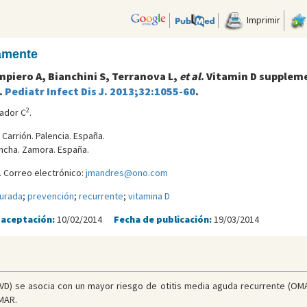
Imprimir
camente
mpiero A, Bianchini S, Terranova L,
et al
. Vitamin D suppleme
.
Pediatr Infect Dis J. 2013;32:1055-60
.
2
ador C
.
 Carrión. Palencia. España.
oncha. Zamora. España.
 Correo electrónico:
jmandres@ono.com
purada
;
prevención
;
recurrente
;
vitamina D
 aceptación:
10/02/2014
Fecha de publicación:
19/03/2014
D (VD) se asocia con un mayor riesgo de otitis media aguda recurrente (OM
MAR.