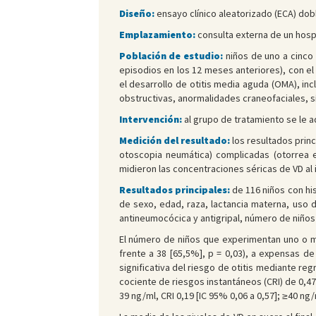
Diseño:
ensayo clínico aleatorizado (ECA) dob
Emplazamiento:
consulta externa de un hospi
Población de estudio:
niños de uno a cinco
episodios en los 12 meses anteriores), con el
el desarrollo de otitis media aguda (OMA), in
obstructivas, anormalidades craneofaciales, s
Intervención:
al grupo de tratamiento se le a
Medición del resultado:
los resultados prin
otoscopia neumática) complicadas (otorrea 
midieron las concentraciones séricas de VD al 
Resultados principales:
de 116 niños con hi
de sexo, edad, raza, lactancia materna, uso d
antineumocócica y antigripal, número de niños
El número de niños que experimentan uno o m
frente a 38 [65,5%], p = 0,03), a expensas d
significativa del riesgo de otitis mediante reg
cociente de riesgos instantáneos (CRI) de 0,47 
39 ng/ml, CRI 0,19 [IC 95% 0,06 a 0,57]; ≥40 ng/