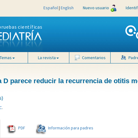
Español
|
English
Nuevo usuario
Identi
pruebas científicas
Temas
La revista
Comentarios
Padr
 D parece reducir la recurrencia de otitis m
s)
C
.
PDF
Información para padres