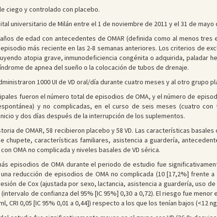
le ciego y controlado con placebo.
tal universitario de Milán entre el 1 de noviembre de 2011 y el 31 de mayo 
 años de edad con antecedentes de OMAR (definida como al menos tres ep
 episodio más reciente en las 2-8 semanas anteriores. Los criterios de ex
cluyendo atopia grave, inmunodeficiencia congénita o adquirida, paladar h
índrome de apnea del sueño o la colocación de tubos de drenaje.
dministraron 1000 UI de VD oral/día durante cuatro meses y al otro grupo p
cipales fueron el número total de episodios de OMA, y el número de epis
espontánea) y no complicadas, en el curso de seis meses (cuatro con 
inicio y dos días después de la interrupción de los suplementos.
storia de OMAR, 58 recibieron placebo y 58 VD. Las características basale
e chupete, características familiares, asistencia a guardería, antecedent
 con OMA no complicada y niveles basales de VD sérica.
ás episodios de OMA durante el periodo de estudio fue significativamen
e una reducción de episodios de OMA no complicada (10 [17,2%] frente a 
resión de Cox (ajustada por sexo, lactancia, asistencia a guardería, uso de
(intervalo de confianza del 95% [IC 95%] 0,30 a 0,72). El riesgo fue menor 
ml, CRI 0,05 [IC 95% 0,01 a 0,44]) respecto a los que los tenían bajos (<12 ng