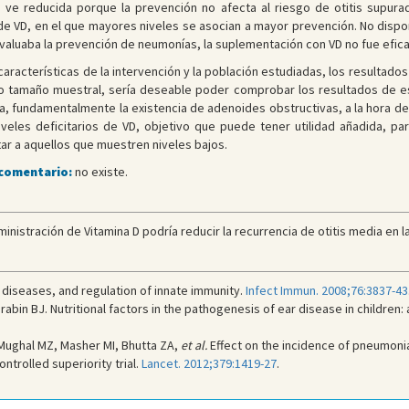
 ve reducida porque la prevención no afecta al riesgo de otitis supurad
s de VD, en el que mayores niveles se asocian a mayor prevención. No dis
 evaluaba la prevención de neumonías, la suplementación con VD no fue efic
características de la intervención y la población estudiadas, los resultado
 tamaño muestral, sería deseable poder comprobar los resultados de es
a, fundamentalmente la existencia de adenoides obstructivas, a la hora de 
iveles deficitarios de VD, objetivo que puede tener utilidad añadida, pa
ar a aquellos que muestren niveles bajos.
 comentario:
no existe.
istración de Vitamina D podría reducir la recurrencia de otitis media en la 
s diseases, and regulation of innate immunity.
Infect Immun. 2008;76:3837-43
abin BJ. Nutritional factors in the pathogenesis of ear disease in children:
 Mughal MZ, Masher MI, Bhutta ZA,
et al.
Effect on the incidence of pneumonia
ntrolled superiority trial.
Lancet. 2012;379:1419-27
.