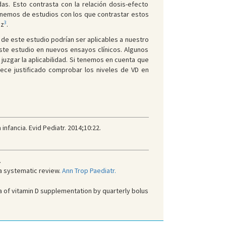
as. Esto contrasta con la relación dosis-efecto
ponemos de estudios con los que contrastar estos
3
az
.
s de este estudio podrían ser aplicables a nuestro
te estudio en nuevos ensayos clínicos. Algunos
juzgar la aplicabilidad. Si tenemos en cuenta que
rece justificado comprobar los niveles de VD en
infancia. Evid Pediatr. 2014;10:22.
.
 a systematic review.
Ann Trop Paediatr.
 of vitamin D supplementation by quarterly bolus