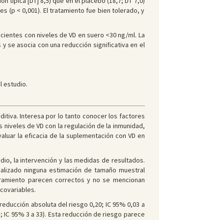
n típica [DT] 8,5) que en el placebo (18,7; DT 7,0)
 (p < 0,001). El tratamiento fue bien tolerado, y
cientes con niveles de VD en suero <30 ng/ml. La
y se asocia con una reducción significativa en el
l estudio.
itiva. Interesa por lo tanto conocer los factores
 niveles de VD con la regulación de la inmunidad,
evaluar la eficacia de la suplementación con VD en
io, la intervención y las medidas de resultados.
realizado ninguna estimación de tamaño muestral
caramiento parecen correctos y no se mencionan
 covariables.
educción absoluta del riesgo 0,20; IC 95% 0,03 a
5; IC 95% 3 a 33). Esta reducción de riesgo parece