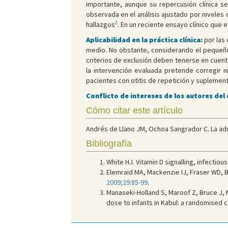
importante, aunque su repercusión clínica se
observada en el análisis ajustado por nivele
2
hallazgos
. En un reciente ensayo clínico que
Aplicabilidad en la práctica clínica:
por las 
medio. No obstante, considerando el pequeño
criterios de exclusión deben tenerse en cuent
la intervención evaluada pretende corregir n
pacientes con otitis de repetición y suplement
Conflicto de intereses de los autores del
Cómo citar este artículo
Andrés de Llano JM, Ochoa Sangrador C. La admin
Bibliografía
White HJ. Vitamin D signalling, infectiou
Elemraid MA, Mackenzie IJ, Fraser WD, Br
2009;29:85-99
.
Manaseki-Holland S, Maroof Z, Bruce J,
dose to infants in Kabul: a randomised co