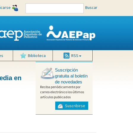
ficarse
Buscar
es
Biblioteca
RSS
Suscripción
gratuita al boletín
edia en
de novedades
Reciba periódicamente por
correo electrónico los últimos
artículos publicados
Suscribirse