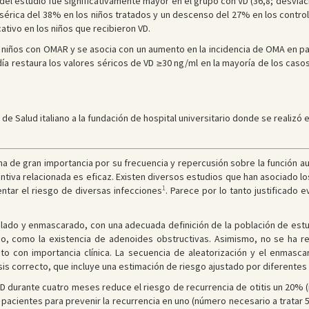
 del estudio fue significativamente mayor en el grupo con VD (36,8; desviació
érica del 38% en los niños tratados y un descenso del 27% en los controles
tivo en los niños que recibieron VD.
 niños con OMAR y se asocia con un aumento en la incidencia de OMA en pa
ía restaura los valores séricos de VD ≥30 ng/ml en la mayoría de los casos 
de Salud italiano a la fundación de hospital universitario donde se realizó e
 de gran importancia por su frecuencia y repercusión sobre la función aud
tiva relacionada es eficaz. Existen diversos estudios que han asociado los
1
ntar el riesgo de diversas infecciones
. Parece por lo tanto justificado 
lado y enmascarado, con una adecuada definición de la población de estud
ido, como la existencia de adenoides obstructivas. Asimismo, no se ha 
to con importancia clínica. La secuencia de aleatorización y el enmas
isis correcto, que incluye una estimación de riesgo ajustado por diferentes
 durante cuatro meses reduce el riesgo de recurrencia de otitis un 20% (r
o pacientes para prevenir la recurrencia en uno (número necesario a tratar 