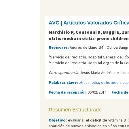
AVC | Artículos Valorados Críti
Marchisio P, Consonni D, Baggi E, Za
otitis media in otitis-prone children
1
Revisores:
Andrés de Llano JM
, Ochoa Sangr
1
Servicio de Pediatría. Hospital General del Río
2
Servicio de Pediatría. Hospital Virgen de la C
Correspondencia:
Jesús María Andrés de Llano.
Palabras clave:
otitis media
;
otitis media su
Fecha de recepción:
06/02/2014
Fecha de
Resumen Estructurado
Objetivo:
evaluar si el déficit de vitamina 
aparición de nuevos episodios en niños con O