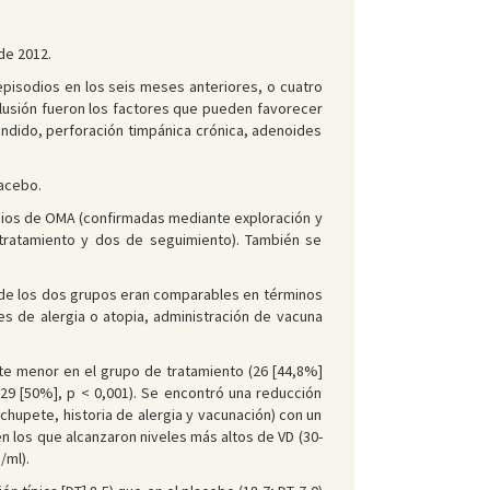
de 2012.
isodios en los seis meses anteriores, o cuatro
clusión fueron los factores que pueden favorecer
endido, perforación timpánica crónica, adenoides
lacebo.
odios de OMA (confirmadas mediante exploración y
tratamiento y dos de seguimiento). También se
s de los dos grupos eran comparables en términos
es de alergia o atopia, administración de vacuna
te menor en el grupo de tratamiento (26 [44,8%]
29 [50%], p < 0,001). Se encontró una reducción
 chupete, historia de alergia y vacunación) con un
en los que alcanzaron niveles más altos de VD (30-
/ml).