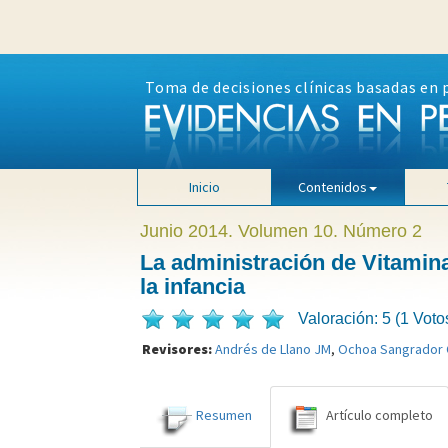
Toma de decisiones clínicas basadas en 
Inicio
Contenidos
Junio 2014. Volumen 10. Número 2
La administración de Vitamina
la infancia
Valoración: 5 (1 Voto
Revisores:
Andrés de Llano JM
,
Ochoa Sangrador 
Resumen
Artículo completo