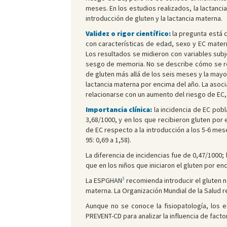
meses. En los estudios realizados, la lactanci
introducción de gluten y la lactancia materna.
Validez o rigor científico:
la pregunta está c
con características de edad, sexo y EC matern
Los resultados se midieron con variables subj
sesgo de memoria. No se describe cómo se rell
de gluten más allá de los seis meses y la mayor
lactancia materna por encima del año. La asocia
relacionarse con un aumento del riesgo de EC
Importancia clínica:
la incidencia de EC pobl
3,68/1000, y en los que recibieron gluten por
de EC respecto a la introducción a los 5-6 mese
95: 0,69 a 1,58).
La diferencia de incidencias fue de 0,47/1000; 
que en los niños que iniciaron el gluten por en
3
La ESPGHAN
recomienda introducir el gluten n
materna. La Organización Mundial de la Salud r
Aunque no se conoce la fisiopatología, los e
PREVENT-CD para analizar la influencia de facto