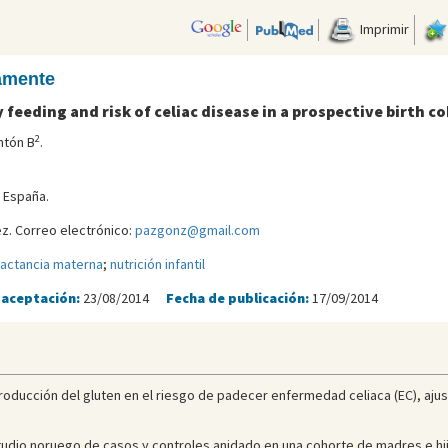
Imprimir
camente
 feeding and risk of celiac disease in a prospective birth c
2
ntón B
.
. España.
z. Correo electrónico:
pazgonz@gmail.com
lactancia materna
;
nutrición infantil
 aceptación:
23/08/2014
Fecha de publicación:
17/09/2014
roducción del gluten en el riesgo de padecer enfermedad celiaca (EC), ajus
udio noruego de casos y controles anidado en una cohorte de madres e hij