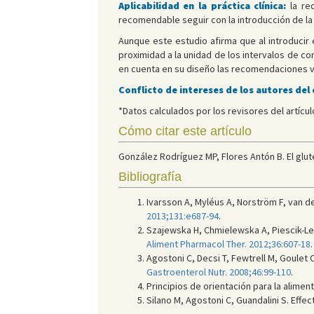
Aplicabilidad en la práctica clínica:
la re
recomendable seguir con la introducción de la 
Aunque este estudio afirma que al introducir
proximidad a la unidad de los intervalos de c
en cuenta en su diseño las recomendaciones vi
Conflicto de intereses de los autores del
*Datos calculados por los revisores del artículo
Cómo citar este artículo
González Rodríguez MP, Flores Antón B. El glut
Bibliografía
Ivarsson A, Myléus A, Norström F, van d
2013;131:e687-94
.
Szajewska H, Chmielewska A, Piescik-Le
Aliment Pharmacol Ther. 2012;36:607-18
.
Agostoni C, Decsi T, Fewtrell M, Goulet 
Gastroenterol Nutr. 2008;46:99-110
.
Principios de orientación para la alim
Silano M, Agostoni C, Guandalini S. Effe