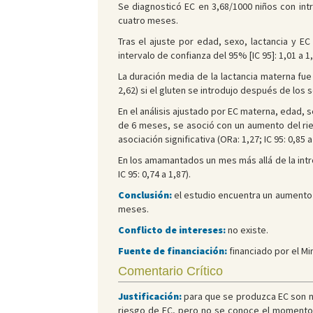
Se diagnosticó EC en 3,68/1000 niños con in
cuatro meses.
Tras el ajuste por edad, sexo, lactancia y E
intervalo de confianza del 95% [IC 95]: 1,01 a 
La duración media de la lactancia materna fue
2,62) si el gluten se introdujo después de los 
En el análisis ajustado por EC materna, edad,
de 6 meses, se asoció con un aumento del ries
asociación significativa (ORa: 1,27; IC 95: 0,85 a
En los amamantados un mes más allá de la intr
IC 95: 0,74 a 1,87).
Conclusión:
el estudio encuentra un aumento
meses.
Conflicto de intereses:
no existe.
Fuente de financiación:
financiado por el Mi
Comentario Crítico
Justificación:
para que se produzca EC son nec
riesgo de EC, pero no se conoce el momento ó