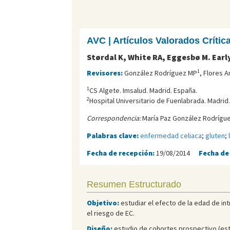
AVC | Artículos Valorados Críti
Størdal K, White RA, Eggesbø M. Early
1
Revisores:
González Rodríguez MP
, Flores A
1
CS Algete. Imsalud. Madrid. España.
2
Hospital Universitario de Fuenlabrada. Madrid
Correspondencia:
María Paz González Rodrígue
Palabras clave:
enfermedad celiaca
;
gluten
;
Fecha de recepción:
19/08/2014
Fecha de
Resumen Estructurado
Objetivo:
estudiar el efecto de la edad de int
el riesgo de EC.
Diseño:
estudio de cohortes prospectivo (est