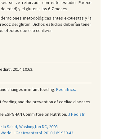
eses se ve reforzada con este estudio. Parece
de edad) y el gluten a los 6-7 meses.
nsideraciones metodológicas antes expuestas y la
recoz del gluten. Dichos estudios deberían tener
s efectos que ello conlleva.
diatr. 2014;10:63.
 and changes in infant feeding.
Pediatrics.
nt feeding and the prevention of coeliac diseases.
he ESPGHAN Committee on Nutrition.
J Pediatr
 la Salud, Washington DC, 2003
.
.
World J Gastroenterol. 2010;16:1939-42
.