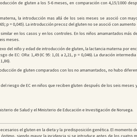
troducción de gluten a los 5-6 meses, en comparación con 4,15/1000 des
C materna, la introducción mas allá de los seis meses se asoció con may
1,65; p = 0,045). La introducción precoz del gluten no se asoció con aumento 
 similar en los casos y en los controles. En los niños amamantados más de
seis meses.
 sexo del niño y edad de introducción de gluten, la lactancia materna por
go de EC: ORa: 1,49 (IC 95: 1,01 a 2,21, p = 0,046). La duración intermedi
 1,86).
oducción de gluten comparados con los no amamantados, no hubo diferencia 
 del riesgo de EC en niños que reciben gluten después de los seis meses
nisterio de Salud y el Ministerio de Educación e Investigación de Noruega.
esarios el gluten en la dieta y la predisposición genética. El momento de 
ptimo, siendo mayor la incidencia si se introduce antes de los cuatro m