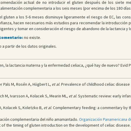
comendación actual de no introducir el gluten después de los siete m
alimentación complementaria a los seis meses (por encima de los 180 días 
 el gluten a los 5-6 meses disminuye ligeramente el riesgo de EC, las co
onfianza, hacen necesarios más estudios para recomendar la introducción p
gentes y tomar en consideración el riesgo de abandono de la lactancia y lo
 comentario:
no existe.
 a partir de los datos originales.
en, la lactancia materna y la enfermedad celiaca, ¿qué hay de nuevo? Evid Pe
er Pals M, Rosén A, Högbert L,
et al
. Prevalence of childhood celiac disease
ch M, Ivarsson A, Kolacek S, Mearin ML,
et al
. Systematic review: early infa
O, Kolacek S, Koletzko B,
et al
. Complementary feeding: a commentary by t
entación complementaria del niño amamantado.
Organización Panamericana de
ct of the timing of gluten introduction on the development of celiac disease