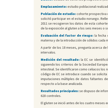
Emplazamiento:
estudio poblacional realiza
Población de estudio:
cohorte prospectiva d
solicitó participar en el estudio noruego. Rel
2011 se recogieron los datos de esta cohorte 
de la exposición al gluten a los seis meses o
Evaluación del factor de riesgo:
la fecha 
materna y de la introducción de sólidos cada 
A partir de los 18 meses, pregunta acerca de l
intervalos.
Medición del resultado:
la EC se identific
siguiendo los criterios de la Sociedad Europe
intestinal. Se identificaron como celiacos los
código de EC se introduce cuando se solicita la
imputaciones múltiples de datos faltantes de
respecto a la base analizada.
Resultados principales:
se dispuso de infor
628 controles.
El gluten se inició antes de los cuatro meses 