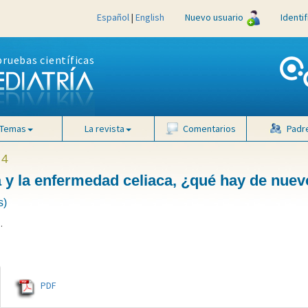
Español
|
English
Nuevo usuario
Identi
pruebas científicas
Temas
La revista
Comentarios
Padr
 4
na y la enfermedad celiaca, ¿qué hay de nue
s)
B
.
PDF