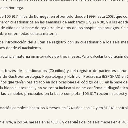
do en Noruega.
e 106 917 niños de Noruega, en el periodo desde 1999 hasta 2008, que co
lenaron cuestionarios en las semanas de embarazo 17, 22 y 30, y a las edade
de niños en la base de registro de datos de los hospitales noruegos. Se 
 sobre enfermedad celiaca materna.
de introducción del gluten se registró con un cuestionario a los seis me
mes desde el nacimiento.
actancia materna en intervalos de tres meses. Para calcular la duración de 
ó a través de cuestionarios (70 niños) y del registro de pacientes norue
a de Gastroenterología, Hepatología y Nutrición Pediátrica (ESPGHAN) en 1
 niños que tenían registrado en dos ocasiones el código de EC en la base de
 biopsia intestinal y no se retira incluso si no se confirma el diagnóstico
 las variables principales en la base completa (106 917 recién nacidos) 
mación completa hasta los 6 meses en 324 niños con EC y en 81 843 control
en el 8%, a los 5-6 meses en el 45,3% y después de los seis meses en el 46