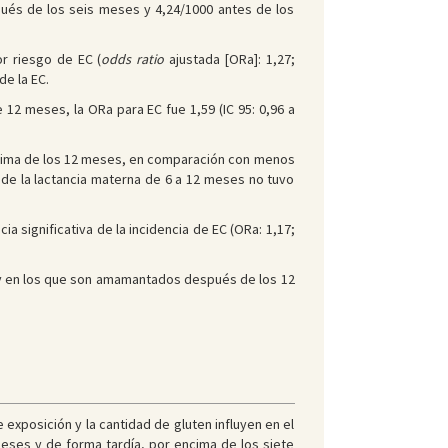
pués de los seis meses y 4,24/1000 antes de los
or riesgo de EC (
odds ratio
ajustada [ORa]: 1,27;
de la EC.
 12 meses, la ORa para EC fue 1,59 (IC 95: 0,96 a
 encima de los 12 meses, en comparación con menos
a de la lactancia materna de 6 a 12 meses no tuvo
significativa de la incidencia de EC (ORa: 1,17;
 y en los que son amamantados después de los 12
exposición y la cantidad de gluten influyen en el
eses y de forma tardía, por encima de los siete