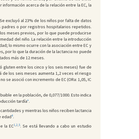
r información acerca de la relación entre la EC, la
e excluyó al 23% de los niños por falta de datos
s padres o por registros hospitalarios repetidos.
n los meses previos, por lo que puede producirse
medad del niño. La relación entre la introducción
nidad; lo mismo ocurre con la asociación entre EC y
s, por lo que la duración de la lactancia no puede
ntados más de 12 meses.
ó gluten entre los cinco y los seis meses) fue de
llá de los seis meses aumenta 1,2 veces el riesgo
s no se asoció con incremento de EC (ORa: 1,05, IC
ibuible en la población, de 0,077/1000. Esto indica
oducción tardía
*
.
cantidades y mientras los niños reciben lactancia
4
de edad
.
1
,
2
,
5
e la EC
. Se está llevando a cabo un estudio