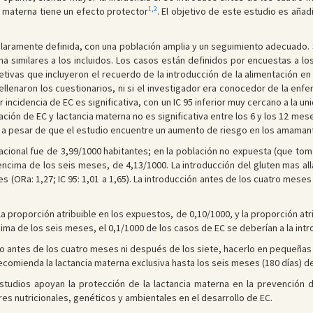
1
,
2
a materna tiene un efecto protector
. El objetivo de este estudio es añadi
laramente definida, con una población amplia y un seguimiento adecuado. S
a similares a los incluidos. Los casos están definidos por encuestas a lo
etivas que incluyeron el recuerdo de la introducción de la alimentación e
enaron los cuestionarios, ni si el investigador era conocedor de la enfer
 incidencia de EC es significativa, con un IC 95 inferior muy cercano a la u
ción de EC y lactancia materna no es significativa entre los 6 y los 12 mese
, a pesar de que el estudio encuentre un aumento de riesgo en los amama
acional fue de 3,99/1000 habitantes; en la población no expuesta (que tom
 encima de los seis meses, de 4,13/1000. La introducción del gluten mas a
s (ORa: 1,27; IC 95: 1,01 a 1,65). La introducción antes de los cuatro mese
la proporción atribuible en los expuestos, de 0,10/1000, y la proporción atr
cima de los seis meses, el 0,1/1000 de los casos de EC se deberían a la intr
o antes de los cuatro meses ni después de los siete, hacerlo en pequeñas 
ecomienda la lactancia materna exclusiva hasta los seis meses (180 días) 
studios apoyan la protección de la lactancia materna en la prevención d
res nutricionales, genéticos y ambientales en el desarrollo de EC.