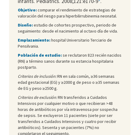
infants. Pediatrics. 2008;121:e170-9
.
Objetivo:
comparar el rendimiento de estrategias de
valoración del riesgo para hiperbilirrubinemia neonatal.
Diseño:
estudio de cohortes prospectivo, periodo de
seguimiento: desde el nacimiento al octavo día de vida.
Emplazamiento:
hospital Universitario Terciario de
Pensilvania.
Población de estudio:
se reclutaron 823 recién nacidos
(RN) a término sanos durante su estancia hospitalaria
postparto.
Criterios de inclusión:
RN en sala común, ≥36 semanas
edad gestacional (EG) y ≥2000 g de peso o ≥35 semanas
de EG y peso ≥2500 g.
Criterios de exclusión:
RN transferidos a Cuidados
Intensivos por cualquier motivo o que recibieran >48
horas de antibióticos por vía intravenosa por sospecha
de sepsis. Se excluyeron 11 pacientes (siete por ser
transferidos a Cuidados Intensivos y cuatro por recibir
antibióticos). Sesenta y un pacientes (7%) no
completaron el seguimiento.