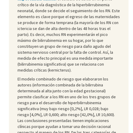
crítico de la vía diagnóstica de la hiperbilirrubinemia
neonatal, donde se decide el seguimiento de los RN. Este
elemento es clave porque el egreso de las maternidades
se produce de forma temprana (la mayoría de los RN con
ictericia se dan de alta dentro de las 48 horas tras el
parto). Es decir, muchos RN experimentarán el pico
máximo de bilirrubinemia en su hogar, por lo que
constituyen un grupo de riesgo para daño agudo del
sistema nervioso central por la falta de control. Así, la
medida de efecto principal es una medida importante
(bilirrubinemia significativa) que se relaciona con
medidas críticas (kernicterus).
El modelo combinado de riesgo que elaboraron los
autores (información combinada de la bilirrubina
determinada al alta junto con la edad gestacional)
permite clasificar a los RN en uno de los tres grupos de
riesgo para el desarrollo de hiperbilirrubinemia
significativa (muy bajo riesgo [0,2%], LR 0,028; bajo
riesgo [4,0%], LR 0,600; alto riesgo [42,0%], LR 10,600).
Las conclusiones presentadas tienen implicaciones
clínicas porque ayudan a tomar una decisión racional
respecto al manejo de los RN. De las tres categorías de