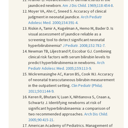
jaundiced newborn.
Am J Dis Child. 1969;118:454-8
.
Moyer VA, Ahn C, Sneed S. Accuracy of clinical
judgment in neonatal jaundice.
Arch Pediatr
Adolesc Med. 2000;154:391-4
.
Riskin A, Tamir A, Kugelman A, Hemo M, Bader D. Is
visual assessment of jaundice reliable as a
screening tool to detect significant neonatal
hyperbilirubinemia?
J Pediatr. 2008;152:782-7
.
Newman TB, Liljestrand P, Escobar GJ. Combining
clinical risk factors with serum bilirubin levels to
predict hyperbilirubinemia in newborns.
Arch
Pediatr Adolesc Med. 2005;159:113-9
.
Wickremasinghe AC, Karon BS, Cook WJ. Accuracy
of neonatal transcutaneous bilirubin measurement
in the outpatient setting.
Clin Pediatr (Phila).
2011;50:1144-9
.
Keren R, Bhutani V, Luan X, Nihtianova S, Cnaan a,
Schwartz J. Identifying newborns at risk of
significant hyperbilirubinaemia: a comparison of
two recommended approaches.
Arch Dis Child.
2005;90:415-21
.
American Academy of Pediatrics. Management of