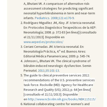
A, Bhutani VK. A comparison of alternative risk-
assessment strategies for predicting significant
neonatal hyperbilirubinemia in term and near-term
infants.
Pediatrics. 2008;121:e170-9
.
Rodríguez Miguélez JM, Aloy JF. Ictericia neonatal.
En: Protocolos Diagnóstico Terapeúticos de la AEP:
Neonatología; 2008. p. 372-83 [en línea] [consultado
el 21/11/2013]. Disponible en
www.aeped.es/protocolos/
Ceriani Cernadas JM. Ictericia neonatal. En:
Neonatología Práctica, 4.ª ed. Buenos Aires:
Editorial Médica Panamericana; 2009. p. 545-74.
Johnson L, Bhutani VK. The clinical syndrome of
bilirubin-induced neurologic dysfunction. Semin
Perinatol.
2011;35:101-13
.
T
he guide to clinical preventive services 2012:
recommendations of the U.S. preventive services
task force. Rockville (MD): Agency for Healthcare
Research and Quality (US); 2012; p. 64 [en línea]
[consultado el 21/11/2013]. Disponible
en
http://www.ncbi.nlm.nih.gov/books/NBK115115/
National collaborating centre for women's and