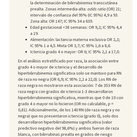
la determinación de bilirrubinemia transcutánea
prealta. Zonas intermedia-alta:
odds ratio
(OR) 21;
intervalo de confianza del 95% (IC 95%) 4,9 a 93.
Zona alta: OR 147; IC 95% 34 a 639.
Edad gestacional <38 semanas: OR 9,2; IC 95% 4,4
a 19.
Alimentación: lactancia materna exclusiva OR 2,2;
IC 95% 1 a 4,5. Mixta OR 3,7; IC 95% 1,6 a 8,6.
Ictericia grado 4 o mayor: OR 6; IC 95% 2,1 a 17,0.
En el análisis estratificado por raza, la asociación entre
grado 4 o mayor de ictericia y el desarrollo de
hiperbilirrubinemia significativa solo se mantuvo para RN
de raza no negra (OR 6,9; IC 95% 2,2 a 22,0). Los RN de
raza negra no mostraron esta asociación: 7 de 353 RN de
raza negra con grados de ictericia 1-3 desarrollaron
hiperbilirrubinemia significativa, mientras que 0 de 10 con
grado 4 o mayor no lo hicieron (OR no calculable, p =
0,81). Adicionalmente, de los 140 RN (de raza negra y no
negra) que no presentaron ictericia (grado 0), solo dos
desarrollaron hiperbilirrubinemia significativa (valor
predictivo negativo del 98,6%) y ambos fueron de raza
blanca, con bilirrubinas prealta en grados de riesgo