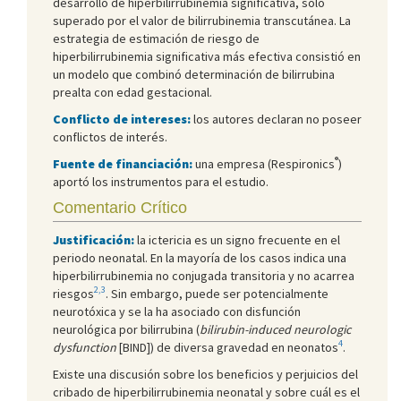
desarrollo de hiperbilirrubinemia significativa, solo
superado por el valor de bilirrubinemia transcutánea. La
estrategia de estimación de riesgo de
hiperbilirrubinemia significativa más efectiva consistió en
un modelo que combinó determinación de bilirrubina
prealta con edad gestacional.
Conflicto de intereses:
los autores declaran no poseer
conflictos de interés.
®
Fuente de financiación:
una empresa (Respironics
)
aportó los instrumentos para el estudio.
Comentario Crítico
Justificación:
la ictericia es un signo frecuente en el
periodo neonatal. En la mayoría de los casos indica una
hiperbilirrubinemia no conjugada transitoria y no acarrea
2,3
riesgos
. Sin embargo, puede ser potencialmente
neurotóxica y se la ha asociado con disfunción
neurológica por bilirrubina (
bilirubin-induced neurologic
4
dysfunction
[BIND]) de diversa gravedad en neonatos
.
Existe una discusión sobre los beneficios y perjuicios del
cribado de hiperbilirrubinemia neonatal y sobre cuál es el