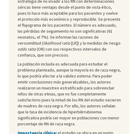
estrategia de no invadir a los RN con determinaciones
séricas tiene ventajas desde el punto de vista ético,
pues lo hace más aceptable para los pacientes y vuelve
el protocolo más económico y reproducible. Se presenta
el flujograma de los pacientes. El número es adecuado,
las pérdidas de seguimiento no son significativas (61
neonatos, el 7%). Se informan las razones de
verosimilitud (
likelihood ratio
[LR]) y la medidas de riesgo
odds ratio
(OR) con sus respectivos intervalos de
confianza, que son precisos.
La población incluida es adecuada para estudiar el
problema planteado, aunque la mayoría es de raza negra,
lo que podría afectar a la validez externa. Para poder
emitir conclusiones más generalizables, los autores
realizaron un muestreo estratificado para sobreincluir
niños de otras etnias, que no fue completamente
satisfactorio pues la mitad de los RN del estudio nacieron
de madres de raza negra. Por ello, los autores señalan
que la tasa de incidencia de hiperbilirrubinemia
significativa podría ser mayor en poblaciones con menor
porcentaje de RN de raza negra.
Importancia clínica:
el estudio se ubica en un punto