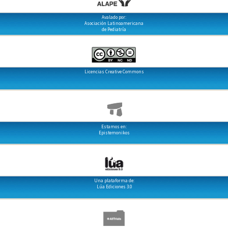
Avalado por:
Asociación Latinoamericana
de Pediatría
Licencias Creative Commons
Estamos en:
Epistemonikos
Una plataforma de:
Lúa Ediciones 3.0