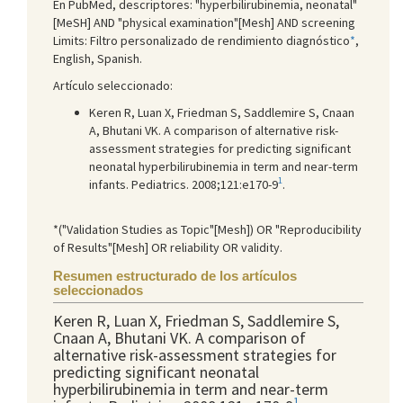
En PubMed, descriptores: "hyperbilirubinemia, neonatal"
[MeSH] AND "physical examination"[Mesh] AND screening
Limits: Filtro personalizado de rendimiento diagnóstico
*
,
English, Spanish.
Artículo seleccionado:
Keren R, Luan X, Friedman S, Saddlemire S, Cnaan
A, Bhutani VK. A comparison of alternative risk-
assessment strategies for predicting significant
neonatal hyperbilirubinemia in term and near-term
1
infants. Pediatrics. 2008;121:e170-9
.
*("Validation Studies as Topic"[Mesh]) OR "Reproducibility
of Results"[Mesh] OR reliability OR validity.
Resumen estructurado de los artículos
seleccionados
Keren R, Luan X, Friedman S, Saddlemire S,
Cnaan A, Bhutani VK. A comparison of
alternative risk-assessment strategies for
predicting significant neonatal
hyperbilirubinemia in term and near-term
1