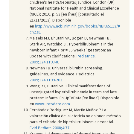
children's health.Neonatal jaundice. London (UK):
National Institute for Health and Clinical Excellence
(NICE); 2010. p. 53 [en línea] [consultado el
21/11/2013]. Disponible
en
http://www.ncbi.nlm.nih.gov/books/NBK65113/#
ch2.s1
Maisels MJ, Bhutani VK, Bogen D, Newman TB,
Stark AR, Watchko JF. Hyperbilirubinemia in the
newborn infant > or = 35 weeks’ gestation: an
update with clarifications.
Pediatrics.
2009;124:1193-8
.
Newman TB. Universal bilirubin screening,
guidelines, and evidence. Pediatrics.
2009;124:1199-202
.
Wong RJ, Butani VK. Clinical manifestations of
unconjugated hyperbilirubinemia in term and late
preterm infants. En UpToDate [en línea]. Disponible
en
www.uptodate.com
Fernández Rodríguez M, Martín Muñoz P. La
valoración clínica de la ictericia no es buen método
para el cribado de hiperbilirrubinemia neonatal.
Evid Pediatr. 2008;4:77
.
Kramer LI. Advancement of dermal icterus in the