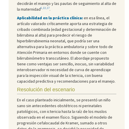
decidirán el manejo y las pautas de seguimiento al alta de
6,13,17
la maternidad
.
Aplicabilidad en la práctica clínica:
en esa línea, el
artículo valorado críticamente aporta una estrategia de
cribado combinada (edad gestacional y determinación de
bilirrubina al alta) para predecir el riesgo de
hiperbilirrubinemia neonatal, que podría ser una
alternativa para la práctica ambulatoria y sobre todo de
Atención Primaria en entornos donde se cuente con
bilirrubinómetro transcutáneo. El abordaje propuesto
tiene como ventajas ser sencillo, inocuo, sin variabilidad
interobservador ni necesidad de curva de aprendizaje
para la inspección visual de la ictericia, con buena
capacidad predictiva y recomendaciones para el manejo.
Resolución del escenario
En el caso planteado inicialmente, se presentó un niño
sano sin antecedentes obstétricos ni perinatales
patológicos, con ictericia hasta la raíz de los muslos
observada en el examen físico. Siguiendo el modelo de
progresión cefalocaudal de Kramer, sumado a otros
datos de la anamnesis, se decidió la necesidad de