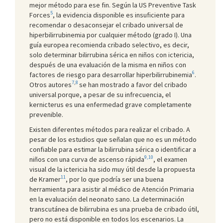
mejor método para ese fin. Según la US Preventive Task
5
Forces
, la evidencia disponible es insuficiente para
recomendar o desaconsejar el cribado universal de
hiperbilirrubinemia por cualquier método (grado I). Una
guía europea recomienda cribado selectivo, es decir,
solo determinar bilirrubina sérica en niños con ictericia,
después de una evaluación de la misma en niños con
6
factores de riesgo para desarrollar hiperbilirrubinemia
.
7
,
8
Otros autores
se han mostrado a favor del cribado
universal porque, a pesar de su infrecuencia, el
kernicterus es una enfermedad grave completamente
prevenible.
Existen diferentes métodos para realizar el cribado. A
pesar de los estudios que señalan que no es un método
confiable para estimar la bilirrubina sérica o identificar a
9,10
niños con una curva de ascenso rápida
, el examen
visual de la ictericia ha sido muy útil desde la propuesta
11
de Kramer
, por lo que podría ser una buena
herramienta para asistir al médico de Atención Primaria
en la evaluación del neonato sano. La determinación
transcutánea de bilirrubina es una prueba de cribado útil,
pero no está disponible en todos los escenarios. La