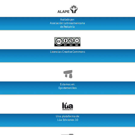
Avalado por:
Asociación Latinoamericana
de Pediatría
Licencias Creative Commons
Estamos en:
Epistemonikos
Una plataforma de:
Lúa Ediciones 3.0