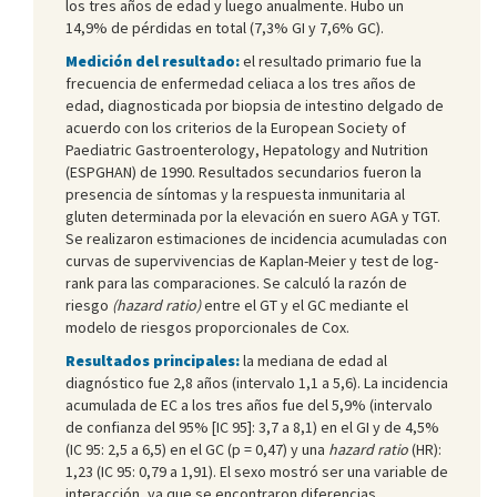
los tres años de edad y luego anualmente. Hubo un
14,9% de pérdidas en total (7,3% GI y 7,6% GC).
Medición del resultado:
el resultado primario fue la
frecuencia de enfermedad celiaca a los tres años de
edad, diagnosticada por biopsia de intestino delgado de
acuerdo con los criterios de la European Society of
Paediatric Gastroenterology, Hepatology and Nutrition
(ESPGHAN) de 1990. Resultados secundarios fueron la
presencia de síntomas y la respuesta inmunitaria al
gluten determinada por la elevación en suero AGA y TGT.
Se realizaron estimaciones de incidencia acumuladas con
curvas de supervivencias de Kaplan-Meier y test de log-
rank para las comparaciones. Se calculó la razón de
riesgo
(hazard ratio)
entre el GT y el GC mediante el
modelo de riesgos proporcionales de Cox.
Resultados principales:
la mediana de edad al
diagnóstico fue 2,8 años (intervalo 1,1 a 5,6). La incidencia
acumulada de EC a los tres años fue del 5,9% (intervalo
de confianza del 95% [IC 95]: 3,7 a 8,1) en el GI y de 4,5%
(IC 95: 2,5 a 6,5) en el GC (p = 0,47) y una
hazard ratio
(HR):
1,23 (IC 95: 0,79 a 1,91). El sexo mostró ser una variable de
interacción, ya que se encontraron diferencias