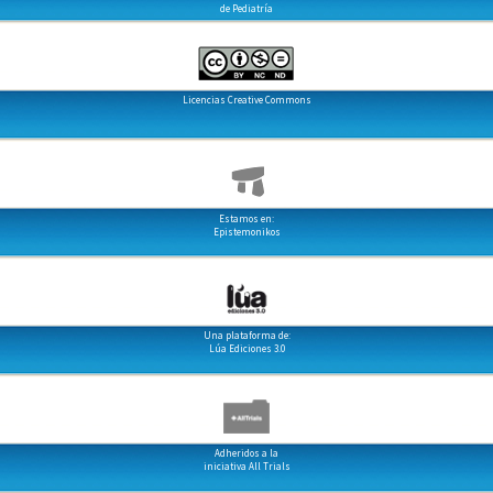
de Pediatría
Licencias Creative Commons
Estamos en:
Epistemonikos
Una plataforma de:
Lúa Ediciones 3.0
Adheridos a la
iniciativa All Trials