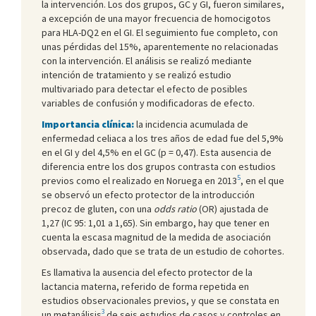
la intervención. Los dos grupos, GC y GI, fueron similares,
a excepción de una mayor frecuencia de homocigotos
para HLA-DQ2 en el GI. El seguimiento fue completo, con
unas pérdidas del 15%, aparentemente no relacionadas
con la intervención. El análisis se realizó mediante
intención de tratamiento y se realizó estudio
multivariado para detectar el efecto de posibles
variables de confusión y modificadoras de efecto.
Importancia clínica:
la incidencia acumulada de
enfermedad celiaca a los tres años de edad fue del 5,9%
en el GI y del 4,5% en el GC (p = 0,47). Esta ausencia de
diferencia entre los dos grupos contrasta con estudios
5
previos como el realizado en Noruega en 2013
, en el que
se observó un efecto protector de la introducción
precoz de gluten, con una
odds ratio
(OR) ajustada de
1,27 (IC 95: 1,01 a 1,65). Sin embargo, hay que tener en
cuenta la escasa magnitud de la medida de asociación
observada, dado que se trata de un estudio de cohortes.
Es llamativa la ausencia del efecto protector de la
lactancia materna, referido de forma repetida en
estudios observacionales previos, y que se constata en
3
un metanálisis
de seis estudios de casos y controles en