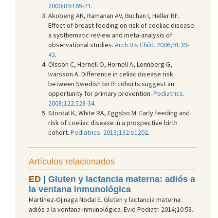
2000;89:165-71
.
Akobeng AK, Ramanan AV, Buchan I, Heller RF.
Effect of breast feeding on risk of coeliac disease:
a systhematic review and meta-analysis of
observational studies.
Arch Dis Child. 2006;91:39-
43
.
Olsson C, Hernell O, Hornell A, Lonnberg G,
Ivarsson A. Difference in celiac disease risk
between Swedish birth cohorts suggest an
opportunity for primary prevention.
Pediatrics.
2008;122:528-34
.
Stordal K, White RA, Eggsbo M. Early feeding and
risk of coeliac disease in a prospective birth
cohort.
Pediatrics. 2013;132:e1202
.
Artículos relacionados
ED
|
Gluten y lactancia materna: adiós a
la ventana inmunológica
Martínez-Ojinaga Nodal E. Gluten y lactancia materna:
adiós a la ventana inmunológica. Evid Pediatr. 2014;10:58.