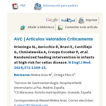
PDF
Información para padres
Imprimir
Añadir a biblioteca
Comentar este artículo
AVC | Artículos Valorados Críticamente
Vriezinga SL, Auricchio R, Bravi E, Castillejo
G, Chmielewska A, Crespo Escobar P,
et al
.
Randomized feeding intervention in infants
at high risk for celiac disease.
N Engl J Med.
2014;371:1304-15
.
1
2
Revisores:
Molina Arias M
, Ortega Páez E
.
1
Servicio de Gastroenterología. Hospital Infantil
Universitario La Paz. Madrid. España.
2
CS Maracena. Distrito metropolitano. Granada. España.
Correspondencia:
Manuel Molina Arias. Correo electrónic
o:
mma1961@gmail.com