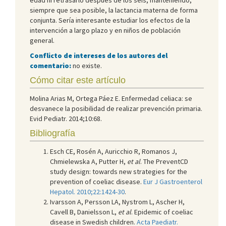
siempre que sea posible, la lactancia materna de forma
conjunta. Sería interesante estudiar los efectos de la
intervención a largo plazo y en niños de población
general.
Conflicto de intereses de los autores del
comentario:
no existe.
Cómo citar este artículo
Molina Arias M, Ortega Páez E. Enfermedad celiaca: se
desvanece la posibilidad de realizar prevención primaria.
Evid Pediatr. 2014;10:68.
Bibliografía
Esch CE, Rosén A, Auricchio R, Romanos J,
Chmielewska A, Putter H,
et al
. The PreventCD
study design: towards new strategies for the
prevention of coeliac disease.
Eur J Gastroenterol
Hepatol. 2010;22:1424-30
.
Ivarsson A, Persson LA, Nystrom L, Ascher H,
Cavell B, Danielsson L,
et al
. Epidemic of coeliac
disease in Swedish children.
Acta Paediatr.