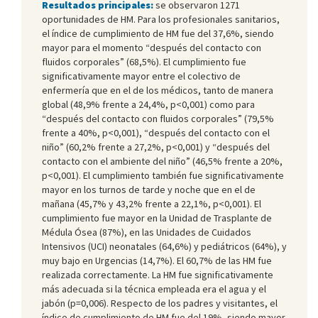
Resultados principales:
se observaron 1271
oportunidades de HM. Para los profesionales sanitarios,
el índice de cumplimiento de HM fue del 37,6%, siendo
mayor para el momento “después del contacto con
fluidos corporales” (68,5%). El cumplimiento fue
significativamente mayor entre el colectivo de
enfermería que en el de los médicos, tanto de manera
global (48,9% frente a 24,4%, p<0,001) como para
“después del contacto con fluidos corporales” (79,5%
frente a 40%, p<0,001), “después del contacto con el
niño” (60,2% frente a 27,2%, p<0,001) y “después del
contacto con el ambiente del niño” (46,5% frente a 20%,
p<0,001). El cumplimiento también fue significativamente
mayor en los turnos de tarde y noche que en el de
mañana (45,7% y 43,2% frente a 22,1%, p<0,001). El
cumplimiento fue mayor en la Unidad de Trasplante de
Médula Ósea (87%), en las Unidades de Cuidados
Intensivos (UCI) neonatales (64,6%) y pediátricos (64%), y
muy bajo en Urgencias (14,7%). El 60,7% de las HM fue
realizada correctamente. La HM fue significativamente
más adecuada si la técnica empleada era el agua y el
jabón (p=0,006). Respecto de los padres y visitantes, el
índice de cumplimiento de HM fue del 19%, siendo mayor