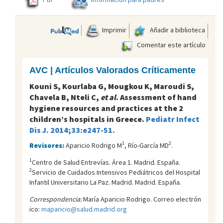
Imprimir
Añadir a biblioteca
Comentar este artículo
AVC | Artículos Valorados Críticamente
Kouni S, Kourlaba G, Mougkou K, Maroudi S,
Chavela B, Nteli C,
et al
. Assessment of hand
hygiene resources and practices at the 2
children’s hospitals in Greece.
Pediatr Infect
Dis J. 2014;33:e247-51.
1
2
Revisores:
Aparicio Rodrigo M
, Río-García MD
.
1
Centro de Salud Entreví­as. Área 1. Madrid. España.
2
Servicio de Cuidados Intensivos Pediátricos del Hospital
Infantil Universitario La Paz. Madrid. Madrid. España.
Correspondencia:
María Aparicio Rodrigo. Correo electrón
ico:
maparicio@salud.madrid.org