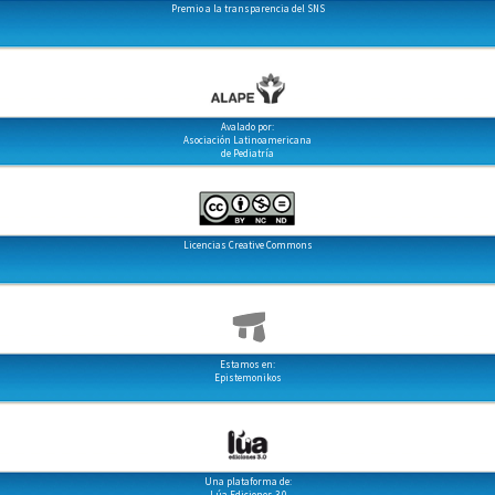
Premio a la transparencia del SNS
Avalado por:
Asociación Latinoamericana
de Pediatría
Licencias Creative Commons
Estamos en:
Epistemonikos
Una plataforma de:
Lúa Ediciones 3.0