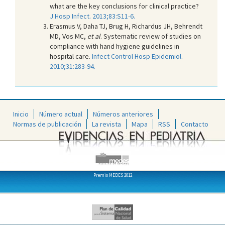
what are the key conclusions for clinical practice?
J Hosp Infect. 2013;83:S11-6.
Erasmus V, Daha TJ, Brug H, Richardus JH, Behrendt
MD, Vos MC,
et al
. Systematic review of studies on
compliance with hand hygiene guidelines in
hospital care.
Infect Control Hosp Epidemiol.
2010;31:283-94.
Inicio
Número actual
Números anteriores
Normas de publicación
La revista
Mapa
RSS
Contacto
Premio MEDES 2012