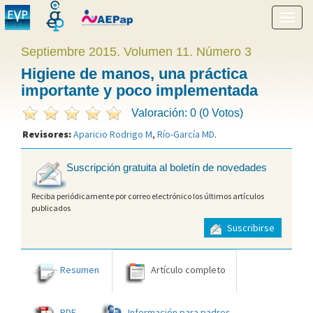
Mostr
menú
Septiembre 2015. Volumen 11. Número 3
Higiene de manos, una práctica
importante y poco implementada
Valoración: 0 (0 Votos)
Revisores:
Aparicio Rodrigo M
,
Río-García MD
.
Suscripción gratuita al boletín de novedades
Reciba periódicamente por correo electrónico los últimos artículos
publicados
Suscribirse
Resumen
Artículo completo
PDF
Información para padres