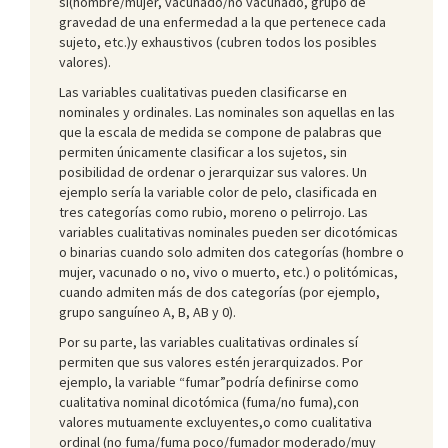
sí(hombre/mujer, vacunado/no vacunado, grupo de
gravedad de una enfermedad a la que pertenece cada
sujeto, etc.)y exhaustivos (cubren todos los posibles
valores).
Las variables cualitativas pueden clasificarse en
nominales y ordinales. Las nominales son aquellas en las
que la escala de medida se compone de palabras que
permiten únicamente clasificar a los sujetos, sin
posibilidad de ordenar o jerarquizar sus valores. Un
ejemplo sería la variable color de pelo, clasificada en
tres categorías como rubio, moreno o pelirrojo. Las
variables cualitativas nominales pueden ser dicotómicas
o binarias cuando solo admiten dos categorías (hombre o
mujer, vacunado o no, vivo o muerto, etc.) o politómicas,
cuando admiten más de dos categorías (por ejemplo,
grupo sanguíneo A, B, AB y 0).
Por su parte, las variables cualitativas ordinales sí
permiten que sus valores estén jerarquizados. Por
ejemplo, la variable “fumar”podría definirse como
cualitativa nominal dicotómica (fuma/no fuma),con
valores mutuamente excluyentes,o como cualitativa
ordinal (no fuma/fuma poco/fumador moderado/muy