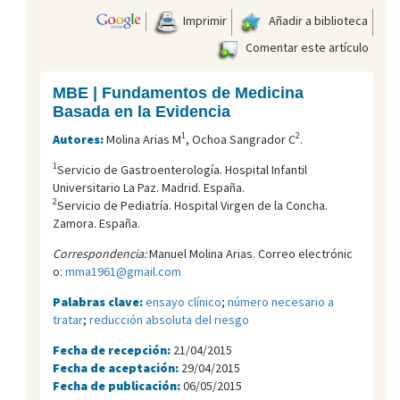
Imprimir
Añadir a biblioteca
Comentar este artículo
MBE | Fundamentos de Medicina
Basada en la Evidencia
1
2
Autores:
Molina Arias M
, Ochoa Sangrador C
.
1
Servicio de Gastroenterología. Hospital Infantil
Universitario La Paz. Madrid. España.
2
Servicio de Pediatría. Hospital Virgen de la Concha.
Zamora. España.
Correspondencia:
Manuel Molina Arias. Correo electrónic
o:
mma1961@gmail.com
Palabras clave:
ensayo clínico
;
número necesario a
tratar
;
reducción absoluta del riesgo
Fecha de recepción:
21/04/2015
Fecha de aceptación:
29/04/2015
Fecha de publicación:
06/05/2015