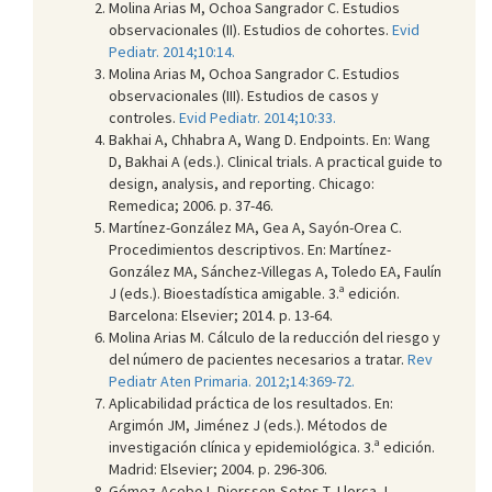
Molina Arias M, Ochoa Sangrador C. Estudios
observacionales (II). Estudios de cohortes.
Evid
Pediatr. 2014;10:14.
Molina Arias M, Ochoa Sangrador C. Estudios
observacionales (III). Estudios de casos y
controles.
Evid Pediatr. 2014;10:33.
Bakhai A, Chhabra A, Wang D. Endpoints. En: Wang
D, Bakhai A (eds.). Clinical trials. A practical guide to
design, analysis, and reporting. Chicago:
Remedica; 2006. p. 37-46.
Martínez-González MA, Gea A, Sayón-Orea C.
Procedimientos descriptivos. En: Martínez-
González MA, Sánchez-Villegas A, Toledo EA, Faulín
J (eds.). Bioestadística amigable. 3.ª edición.
Barcelona: Elsevier; 2014. p. 13-64.
Molina Arias M. Cálculo de la reducción del riesgo y
del número de pacientes necesarios a tratar.
Rev
Pediatr Aten Primaria. 2012;14:369-72.
Aplicabilidad práctica de los resultados. En:
Argimón JM, Jiménez J (eds.). Métodos de
investigación clínica y epidemiológica. 3.ª edición.
Madrid: Elsevier; 2004. p. 296-306.
Gómez-Acebo I, Dierssen-Sotos T, Llorca J.