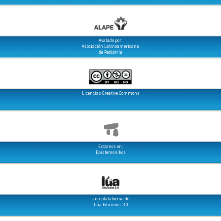
Avalado por:
Asociación Latinoamericana
de Pediatría
Licencias Creative Commons
Estamos en:
Epistemonikos
Una plataforma de:
Lúa Ediciones 3.0