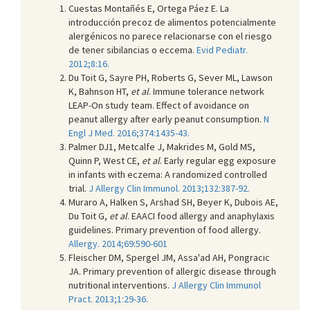
Cuestas Montañés E, Ortega Páez E. La
introducción precoz de alimentos potencialmente
alergénicos no parece relacionarse con el riesgo
de tener sibilancias o eccema.
Evid Pediatr.
2012;8:16.
Du Toit G, Sayre PH, Roberts G, Sever ML, Lawson
K, Bahnson HT,
et al
. Immune tolerance network
LEAP-On study team. Effect of avoidance on
peanut allergy after early peanut consumption.
N
Engl J Med. 2016;374:1435-43.
Palmer DJ1, Metcalfe J, Makrides M, Gold MS,
Quinn P, West CE,
et al
. Early regular egg exposure
in infants with eczema: A randomized controlled
trial.
J Allergy Clin Immunol. 2013;132:387-92.
Muraro A, Halken S, Arshad SH, Beyer K, Dubois AE,
Du Toit G,
et al
. EAACI food allergy and anaphylaxis
guidelines. Primary prevention of food allergy.
Allergy. 2014;69:590-601
Fleischer DM, Spergel JM, Assa'ad AH, Pongracic
JA. Primary prevention of allergic disease through
nutritional interventions.
J Allergy Clin Immunol
Pract. 2013;1:29-36.