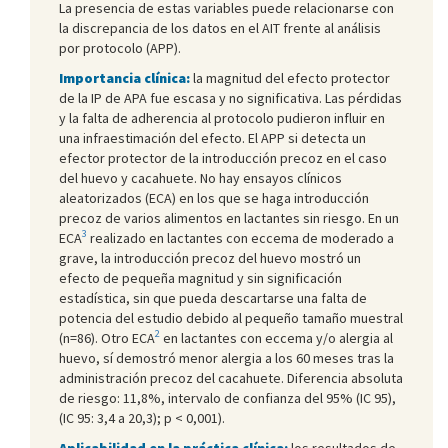
La presencia de estas variables puede relacionarse con
la discrepancia de los datos en el AIT frente al análisis
por protocolo (APP).
Importancia clínica:
la magnitud del efecto protector
de la IP de APA fue escasa y no significativa. Las pérdidas
y la falta de adherencia al protocolo pudieron influir en
una infraestimación del efecto. El APP si detecta un
efector protector de la introducción precoz en el caso
del huevo y cacahuete. No hay ensayos clínicos
aleatorizados (ECA) en los que se haga introducción
precoz de varios alimentos en lactantes sin riesgo. En un
3
ECA
realizado en lactantes con eccema de moderado a
grave, la introducción precoz del huevo mostró un
efecto de pequeña magnitud y sin significación
estadística, sin que pueda descartarse una falta de
potencia del estudio debido al pequeño tamaño muestral
2
(n=86). Otro ECA
en lactantes con eccema y/o alergia al
huevo, sí demostró menor alergia a los 60 meses tras la
administración precoz del cacahuete. Diferencia absoluta
de riesgo: 11,8%, intervalo de confianza del 95% (IC 95),
(IC 95: 3,4 a 20,3); p < 0,001).
Aplicabilidad en la práctica clínica:
los resultados de