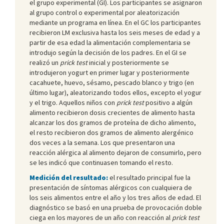
el grupo experimental (GI). Los participantes se asignaron
al grupo control o experimental por aleatorización
mediante un programa en línea. En el GC los participantes
recibieron LM exclusiva hasta los seis meses de edad y a
partir de esa edad la alimentación complementaria se
introdujo según la decisión de los padres. En el GI se
realizó un
prick test
inicial y posteriormente se
introdujeron yogurt en primer lugar y posteriormente
cacahuete, huevo, sésamo, pescado blanco y trigo (en
último lugar), aleatorizando todos ellos, excepto el yogur
y el trigo. Aquellos niños con
prick test
positivo a algún
alimento recibieron dosis crecientes de alimento hasta
alcanzar los dos gramos de proteína de dicho alimento,
el resto recibieron dos gramos de alimento alergénico
dos veces a la semana. Los que presentaron una
reacción alérgica al alimento dejaron de consumirlo, pero
se les indicó que continuasen tomando el resto.
Medición del resultado:
el resultado principal fue la
presentación de síntomas alérgicos con cualquiera de
los seis alimentos entre el año y los tres años de edad. El
diagnóstico se basó en una prueba de provocación doble
ciega en los mayores de un año con reacción al
prick test