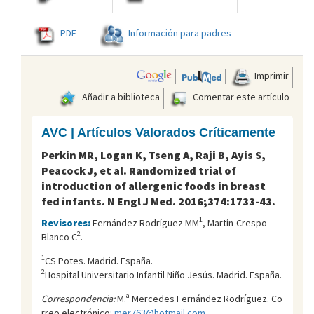
PDF
Información para padres
Imprimir
Añadir a biblioteca
Comentar este artículo
AVC | Artículos Valorados Críticamente
Perkin MR, Logan K, Tseng A, Raji B, Ayis S,
Peacock J, et al. Randomized trial of
introduction of allergenic foods in breast
fed infants. N Engl J Med. 2016;374:1733-43.
1
Revisores:
Fernández Rodríguez MM
, Martín-Crespo
2
Blanco C
.
1
CS Potes. Madrid. España.
2
Hospital Universitario Infantil Niño Jesús. Madrid. España.
Correspondencia:
M.ª Mercedes Fernández Rodríguez. Co
rreo electrónico:
mer763@hotmail.com