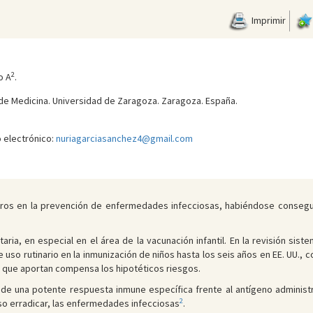
Imprimir
2
o A
.
 de Medicina. Universidad de Zaragoza. Zaragoza. España.
 electrónico:
nuriagarciasanchez4@gmail.com
os en la prevención de enfermedades infecciosas, habiéndose conseguid
aria, en especial en el área de la vacunación infantil. En la revisión sis
e uso rutinario en la inmunización de niños hasta los seis años en EE. UU.,
o que aportan compensa los hipotéticos riesgos.
n de una potente respuesta inmune específica frente al antígeno adminis
2
cluso erradicar, las enfermedades infecciosas
.