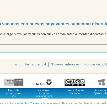
las vacunas con nuevos adyuvantes aumentan discret
tos a largo plazo, las vacunas con nuevos adyuvantes aumentan discretame
Inicio
Número actual
Números anteriores
Normas de publ
Premio a la
Avalado por:
Licencias Creative
Estamos en:
transparencia del
Asociación
Commons
Epistemonik
SNS
Latinoamericana
de Pediatría
es de la licencia
Creative Commons
Reconocimiento-No comercial-Sin obras derivadas 4.0