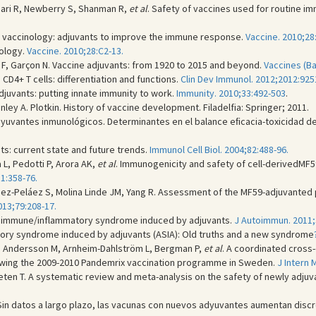
hari R, Newberry S, Shanman R,
et al
. Safety of vaccines used for routine im
 vaccinology: adjuvants to improve the immune response.
Vaccine. 2010;28
ology.
Vaccine. 2010;28:C2-13.
a F, Garçon N. Vaccine adjuvants: from 1920 to 2015 and beyond.
Vaccines (Ba
CD4+ T cells: differentiation and functions.
Clin Dev Immunol. 2012;2012:925
djuvants: putting innate immunity to work.
Immunity. 2010;33:492-503
.
anley A. Plotkin. History of vaccine development. Filadelfia: Springer; 2011.
Adyuvantes inmunológicos. Determinantes en el balance eﬁcacia-toxicidad 
ts: current state and future trends.
Immunol Cell Biol. 2004;82:488-96.
L, Pedotti P, Arora AK,
et al
. Immunogenicity and safety of cell-derivedMF5
1:358-76.
ez-Peláez S, Molina Linde JM, Yang R. Assessment of the MF59-adjuvanted
013;79:208-17.
utoimmune/inflammatory syndrome induced by adjuvants.
J Autoimmun. 2011;3
ory syndrome induced by adjuvants (ASIA): Old truths and a new syndrome
 J, Andersson M, Arnheim-Dahlström L, Bergman P,
et al
. A coordinated cross-
lowing the 2009-2010 Pandemrix vaccination programme in Sweden.
J Intern 
raeten T. A systematic review and meta-analysis on the safety of newly adj
 Sin datos a largo plazo, las vacunas con nuevos adyuvantes aumentan dis