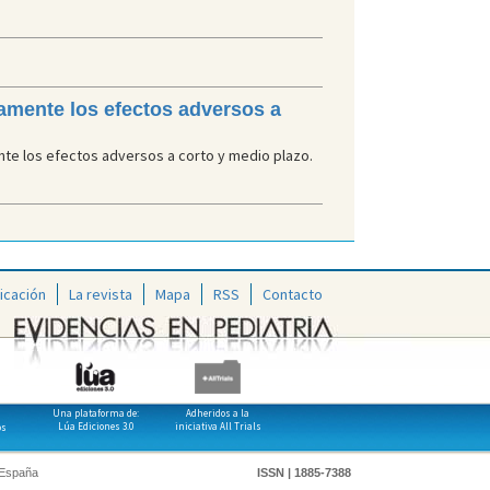
amente los efectos adversos a
nte los efectos adversos a corto y medio plazo.
icación
La revista
Mapa
RSS
Contacto
Una plataforma de:
Adheridos a la
Lúa Ediciones 3.0
iniciativa All Trials
os
 España
ISSN | 1885-7388