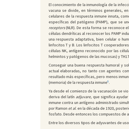
El conocimiento de la inmunología de la infec
vacuna se divide, en términos generales, en 
celulares de la respuesta inmune innata, como
específicas del patógeno (PAMP), que se u
receptors
(NLR). De esta forma se reconoce e
células dendríticas al reconocer los PAMP indu
una respuesta adaptativa, bien celular o hum
linfocitos T y B. Los linfocitos T cooperadores
células NK, antígeno reconocido por las célul
helmintos y patógenos de las mucosas) y TH17 
Conseguir una buena respuesta humoral y sobr
actual elaboradas, no tanto con agentes com
resultado más específicas, pero menos inmunó
6
(memoria) de la respuesta inmune
.
Ya desde el comienzo de la vacunación se vio
deriva del latín
adjuvare,
que significa ayudar
inmune contra un antígeno administrado simu
por Ramon
et al
. en la década de 1920, poste
fosfato. Desde entonces los compuestos de al
Entre los diversos tipos de adyuvantes de uso