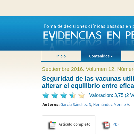
Toma de decisiones clínicas basadas en 
Inicio
Contenidos
Septiembre 2016. Volumen 12. Númer
Seguridad de las vacunas uti
alterar el equilibrio entre efic
Valoración: 3,75 (2 V
Autores:
García Sánchez N
,
Hernández Merino A
.
Artículo completo
PDF