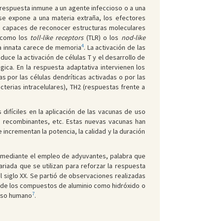
a respuesta inmune a un agente infeccioso o a una
se expone a una materia extraña, los efectores
son capaces de reconocer estructuras moleculares
) como los
toll-like receptors
(TLR) o los
nod-like
4
a innata carece de memoria
. La activación de las
uce la activación de células T y el desarrollo de
ica. En la respuesta adaptativa intervienen los
s por las células dendríticas activadas o por las
cterias intracelulares), TH2 (respuestas frente a
ifíciles en la aplicación de las vacunas de uso
o recombinantes, etc. Estas nuevas vacunas han
crementan la potencia, la calidad y la duración
, mediante el empleo de adyuvantes, palabra que
riada que se utilizan para reforzar la respuesta
 siglo XX. Se partió de observaciones realizadas
e de los compuestos de aluminio como hidróxido o
7
 uso humano
.