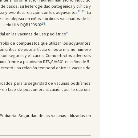
n de síndrome autoinmune/inflamatorio inducido
 de casos, su heterogeidad patogénica y clínica y
12,13
za y eventual relación con los adyuvantes
. La
 narcolepsia en niños nórdicos vacunados de la
14
el alelo HLA-DQB1*06:02
.
9
cial en las vacunas de uso pediátrico
.
arrollo de compuestos que utilizan los adyuvantes
ón crítica de este artículo en este mismo número
 son seguras y eficaces. Como efectos adversos
una frente a paludismo RTS,S/AS01 en niños de 5-
etectó una relación temporal entre la vacuna de
blicados para la seguridad de vacunas podríamos
y en fase de poscomercialización, por lo que una
diatría. Seguridad de las vacunas utilizadas en