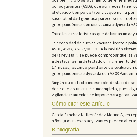
posible inicio o agravamiento de enfermedad
por adyuvantes (ASIA), que aún necesita ser c
el elevado tiempo de latencia, que no ha perm
susceptibilidad genética parece ser un dete
gripe pandémica con una vacuna adyuvada AS03
Entre las características que definirían un ady
La necesidad de nuevas vacunas frente a palud
AS01, AS02, AS03 y MF59. En la revisión sistem
16
de la revista
, se puede comprobar que las v
a destacar se ha detectado un incremento del 
17 meses, estando pendiente de evaluación si
gripe pandémica adyuvada con AS03 Pandemri
Ningún otro efecto indeseable destacado se 
decir que es un análisis incompleto, pues alg
vigilancia mantenida se impone para garantiza
Cómo citar este artículo
García Sánchez N, Hernández Merino A, en rep
niños. ¿Los nuevos adyuvantes pueden alterar el
Bibliografía