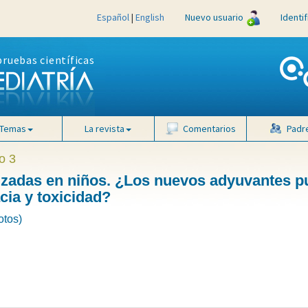
Español
|
English
Nuevo usuario
Identi
pruebas científicas
Temas
La revista
Comentarios
Padr
o 3
lizadas en niños. ¿Los nuevos adyuvantes 
acia y toxicidad?
otos)