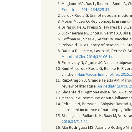
Maglione MA, Das L, Raaen L, Smith A, C
Pediatrics. 2014;134:325-37.
Leroux-Roels G. Unmet needs in modern
Moser M, Leo O. Key concepts in immun
Di Pasquale A, Preiss S, Tavares Da Silv
Luckheeram RV, Zhou R, Verma AD, Xia B. 
Coffman RL, Sher A, Seder RA. Vaccine a
Relyveld EH. A History of toxoids. En: St
Batista-Duharte A, Lastre M, Pérez O. 
Microbiol Clin. 2014;32:106-14.
Petrovsky N, Aguilar JC. Vaccine adjuvan
Knuf M, Leroux-Roels G, Rümke H, Rivera 
children.
Hum Vaccin Immunother. 2015;1
Ruiz-Aragón J, Grande Tejada AM, Márqu
review of literature.
An Pediatr (Barc). 2
Shoenfeld Y, Agmon-Levin N. 'ASIA' - a
Meroni P. Autoimmune or auto-inﬂammat
Feltelius N, Persson I, Ahlqvist-Rastad
increased incidence of narcolepsy fol
Stassijns J, Bollaerts K, Baay M, Verst
2016;34:714-22
.
Albi Rodríguez MS, Aparicio Rodrigo M.