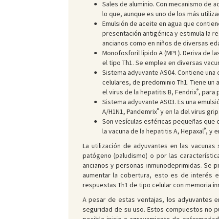
Sales de aluminio. Con mecanismo de acc
lo que, aunque es uno de los más utiliza
Emulsión de aceite en agua que contien
presentación antigénica y estimula la r
ancianos como en niños de diversas e
Monofosforil lípido A (MPL). Deriva de l
el tipo Th1. Se emplea en diversas vac
Sistema adyuvante AS04. Contiene una 
celulares, de predominio Th1. Tiene un a
®
el virus de la hepatitis B, Fendrix
, para 
Sistema adyuvante AS03. Es una emulsión
®
A/H1N1, Pandemrix
y en la del virus gri
Son vesículas esféricas pequeñas que co
®
la vacuna de la hepatitis A, Hepaxal
, y e
La utilización de adyuvantes en las vacunas 
patógeno (paludismo) o por las característi
ancianos y personas inmunodeprimidas. Se pr
aumentar la cobertura, esto es de interés 
respuestas Th1 de tipo celular con memoria i
A pesar de estas ventajas, los adyuvantes e
seguridad de su uso. Estos compuestos no pu