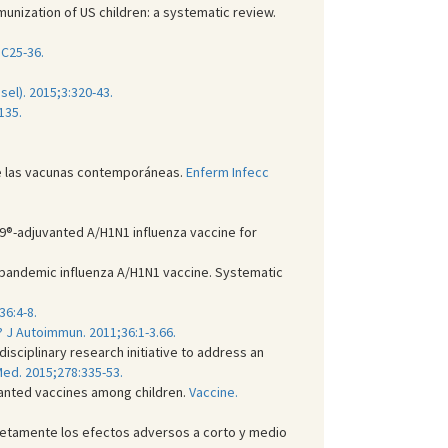
munization of US children: a systematic review.
:C25-36.
sel). 2015;3:320-43.
135.
de las vacunas contemporáneas.
Enferm Infecc
9®-adjuvanted A/H1N1 influenza vaccine for
 pandemic influenza A/H1N1 vaccine. Systematic
6:4-8.
? J Autoimmun. 2011;36:1-3.66.
disciplinary research initiative to address an
Med. 2015;278:335-53.
uvanted vaccines among children.
Vaccine.
cretamente los efectos adversos a corto y medio