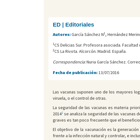
ED | Editoriales
1
Autores:
García Sánchez N
, Hernández Merin
1
CS Delicias Sur. Profesora asociada. Facultad
2
CS La Rivota. Alcorcón. Madrid. España.
Correspondencia:
Nuria García Sánchez. Correo
Fecha de publicación:
13/07/2016
Las vacunas suponen uno de los mayores logr
viruela, o el control de otras.
La seguridad de las vacunas es materia priorit
1
2014
se analiza la seguridad de las vacunas d
graves es tan poco frecuente que el benefici
El objetivo de la vacunación es la generació
frente a la infección natural y controlar, e in