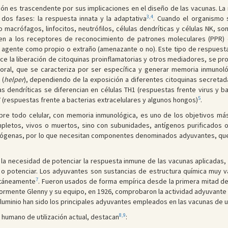
ción es trascendente por sus implicaciones en el diseño de las vacunas. L
3,4
dos fases: la respuesta innata y la adaptativa
. Cuando el organismo 
 macrófagos, linfocitos, neutrófilos, células dendríticas y células NK, 
nen a los receptores de reconocimiento de patrones moleculares (PPR
l agente como propio o extraño (amenazante o no). Este tipo de respuest
ce la liberación de citoquinas proinflamatorias y otros mediadores, se prod
oral, que se caracteriza por ser específica y generar memoria inmunológ
 (
helper
), dependiendo de la exposición a diferentes citoquinas secretada
as dendríticas se diferencian en células TH1 (respuestas frente virus y ba
5
(respuestas frente a bacterias extracelulares y algunos hongos)
.
e todo celular, con memoria inmunológica, es uno de los objetivos más d
pletos, vivos o muertos, sino con subunidades, antígenos purificados 
genas, por lo que necesitan componentes denominados adyuvantes, que in
 la necesidad de potenciar la respuesta inmune de las vacunas aplicadas
 o potenciar. Los adyuvantes son sustancias de estructura química muy va
7
ltáneamente
. Fueron usados de forma empírica desde la primera mitad del
riormente Glenny y su equipo, en 1926, comprobaron la actividad adyuvant
uminio han sido los principales adyuvantes empleados en las vacunas de
8,9
 humano de utilización actual, destacan
: