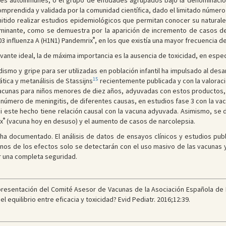
es autoinmunes, o el grupo de entidades agrupados bajo la denominació
omprendida y validada por la comunidad científica, dado el limitado número
itido realizar estudios epidemiológicos que permitan conocer su naturale
rminante, como se demuestra por la aparición de incremento de casos de
®
 influenza A (H1N1) Pandemrix
, en los que existía una mayor frecuencia d
uvante ideal, la de máxima importancia es la ausencia de toxicidad, en espe
ismo y gripe para ser utilizadas en población infantil ha impulsado al des
15
ática y metanálisis de Stassijns
recientemente publicada y con la valoraci
acunas para niños menores de diez años, adyuvadas con estos productos,
número de meningitis, de diferentes causas, en estudios fase 3 con la vac
 este hecho tiene relación causal con la vacuna adyuvada. Asimismo, se d
®
x
(vacuna hoy en desuso) y el aumento de casos de narcolepsia.
ha documentado. El análisis de datos de ensayos clínicos y estudios pu
unos de los efectos solo se detectarán con el uso masivo de las vacunas 
r una completa seguridad.
resentación del Comité Asesor de Vacunas de la Asociación Española de Pe
 equilibrio entre eficacia y toxicidad? Evid Pediatr. 2016;12:39.