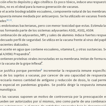
ión efecto depósito y algo citolítico. Es poco tóxico, induce una respuest
dos, no es el ideal para la nueva generación de vacunas.
e el aceite biodegradable escualeno, componente natural de las membranas 
espuesta inmune mediada por anticuerpos. Se ha utilizado en vacunas frente
10,11
dades
.
as endotoxinas bacterianas, pero con menor toxicidad que estas. Estimula l
unas formando parte de los sistemas adyuvantes AS01, AS02, AS04.
combinación de adyuvantes, MPL y sales de aluminio. Induce fuertes resp
decuado perfil de seguridad. Se utiliza en la vacuna frente al virus del pa
pacientes dializados.
 aceite en agua que contiene escualeno, vitamina E, y otras sustancias. Se
®
pal A/H5N1 Prepandrix
.
ntienen proteínas virales incrustadas en su membrana. Imitan de forma natu
®
n la vacuna de la gripe Inflexal
.
8
se justifica porque permiten
incrementar la respuesta inmune específica
cas de los sujetos a vacunar, por carecer de una capacidad de respues
ecisaría menos cantidad de antígeno y reducción de dosis, lo cual per
en especial en pandemias gripales. Se podría dirigir la respuesta inm
nmunológica.
n las vacunas suponen un motivo de controversia por la preocupación en
eden ser autorizados por sí mismos, sino como parte de una combinación