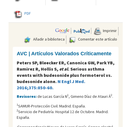
PDF
Imprimir
Añadir a biblioteca
Comentar este artículo
AVC | Artículos Valorados Críticamente
Peters SP, Bleecker ER, Canonica GW, Park YB,
Ramirez R, Hollis S,
et al
. Serious asthma
events with budesonide plus formoterol vs.
budesonide alone.
N Engl J Med.
2016;375:850-60.
1
2
Revisores:
de Lucas García N
, Gimeno Díaz de Atauri Á
.
1
SAMUR-Protección Civil. Madrid. España.
2
Servicio de Pediatría. Hospital 12 de Octubre. Madrid.
España.
Correspondencia:
Nieves de Lucas García. Correo electró