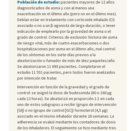
Población de estudio:
pacientes mayores de 12 años
diagnosticados de asma y con al menos una
exacerbación en el último año (pero no en el último mes).
Debían estar en tratamiento con corticoide inhalado (CI)
asociado o no a un β-agonista de larga duración, o tener
indicación de emplearlo por la gravedad de asma o el
grado de control. Criterios de exclusión: historia de asma
de riesgo vital, más de cuatro exacerbaciones o dos
hospitalizaciones por asma en el último año, mal control
de los síntomas en los siete días previos a la
aleatorización o fumador de más de diez paquetes/año.
Se aleatorizaron 11 693 pacientes. Completaron el
estudio 11 551 pacientes, pero todos fueron analizados
por intención de tratar.
Intervención en función de la gravedad y el grado de
control: se asignó la dosis de budesonida (80 o 160 μg
cada 12 horas). Se aleatorizó en proporción 1:1 en cada
uno de estos subgrupos a recibir (grupo de intervención
[GI]) o no (grupo de control [GC]) formoterol (4,5 μg)
asociado en el mismo inhalador durante 26 semanas. La
adherencia se evaluó mediante los contadores de dosis
de los inhaladores. El seguimiento se hizo mediante tres