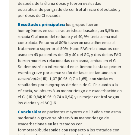
después de la última dosis y fueron evaluadas
estratificando por grado de control al inicio del estudio y
por dosis de CI recibida.
Resultados principales:
los grupos fueron
homogéneos en sus características basales, un 9,9% no
recibía CI al inicio del estudio y el 40,9% tenía asma mal
controlada. En torno al 80% tuvieron una adherencia al
tratamiento superior al 80%. Hubo EAG relacionados con
asma en 43 pacientes del GI y 40 del GC, y dos de los EAG
fueron muertes relacionadas con asma, ambas en el GI.
Se demostró no inferioridad en el tiempo hasta un primer
evento grave por asma: razón de tasas instantáneas o
hazard ratio
(HR): 1,07 (IC 95: 0,7 a 1,65), con similares
resultados por subgrupos de dosis de CI. En cuanto a la
eficacia, se observó un menor riesgo de exacerbación en
el GI (HR 0,84; IC 95: 0,74 a 0,94) y un mejor control según
los diarios y el ACQ-6.
Conclusión:
en pacientes mayores de 12 años con asma
moderada o grave se observó un menor riesgo de
exacerbaciones en los tratados con
formoterol/budesonida con respecto a los tratados con