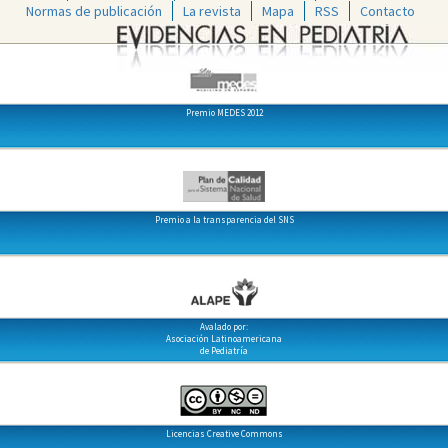
Normas de publicación
La revista
Mapa
RSS
Contacto
Premio MEDES 2012
Premio a la transparencia del SNS
Avalado por:
Asociación Latinoamericana
de Pediatría
Licencias Creative Commons