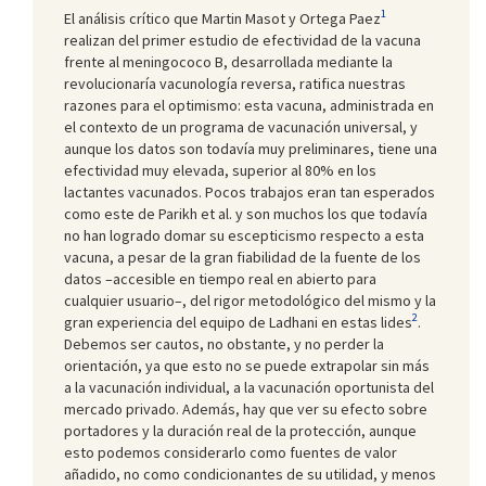
1
El análisis crítico que Martin Masot y Ortega Paez
realizan del primer estudio de efectividad de la vacuna
frente al meningococo B, desarrollada mediante la
revolucionaría vacunología reversa, ratifica nuestras
razones para el optimismo: esta vacuna, administrada en
el contexto de un programa de vacunación universal, y
aunque los datos son todavía muy preliminares, tiene una
efectividad muy elevada, superior al 80% en los
lactantes vacunados. Pocos trabajos eran tan esperados
como este de Parikh et al. y son muchos los que todavía
no han logrado domar su escepticismo respecto a esta
vacuna, a pesar de la gran fiabilidad de la fuente de los
datos –accesible en tiempo real en abierto para
cualquier usuario–, del rigor metodológico del mismo y la
2
gran experiencia del equipo de Ladhani en estas lides
.
Debemos ser cautos, no obstante, y no perder la
orientación, ya que esto no se puede extrapolar sin más
a la vacunación individual, a la vacunación oportunista del
mercado privado. Además, hay que ver su efecto sobre
portadores y la duración real de la protección, aunque
esto podemos considerarlo como fuentes de valor
añadido, no como condicionantes de su utilidad, y menos