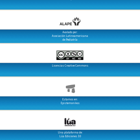
Avalado por:
Asociación Latinoamericana
de Pediatría
Licencias Creative Commons
Estamos en:
Epistemonikos
Una plataforma de:
Lúa Ediciones 3.0