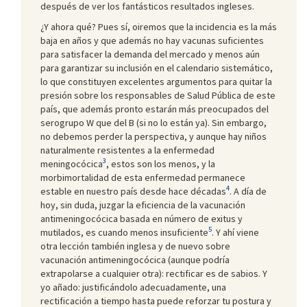
después de ver los fantásticos resultados ingleses.
¿Y ahora qué? Pues sí, oiremos que la incidencia es la más
baja en años y que además no hay vacunas suficientes
para satisfacer la demanda del mercado y menos aún
para garantizar su inclusión en el calendario sistemático,
lo que constituyen excelentes argumentos para quitar la
presión sobre los responsables de Salud Pública de este
país, que además pronto estarán más preocupados del
serogrupo W que del B (si no lo están ya). Sin embargo,
no debemos perder la perspectiva, y aunque hay niños
naturalmente resistentes a la enfermedad
3
meningocócica
, estos son los menos, y la
morbimortalidad de esta enfermedad permanece
4
estable en nuestro país desde hace décadas
. A día de
hoy, sin duda, juzgar la eficiencia de la vacunación
antimeningocócica basada en número de exitus y
5
mutilados, es cuando menos insuficiente
. Y ahí viene
otra lección también inglesa y de nuevo sobre
vacunación antimeningocócica (aunque podría
extrapolarse a cualquier otra): rectificar es de sabios. Y
yo añado: justificándolo adecuadamente, una
rectificación a tiempo hasta puede reforzar tu postura y