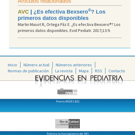
Artículos relacionados
®
AVC
|
¿Es efectiva Bexsero
? Los
primeros datos disponibles
Martin Masot R, Ortega Páz E. ¿Es efectiva Bexsero®? Los
primeros datos disponibles. Evid Pediatr. 2017;13:9.
Inicio
Número actual
Números anteriores
Normas de publicación
La revista
Mapa
RSS
Contacto
Premio MEDES 2012
Premio a la transparencia del SNS