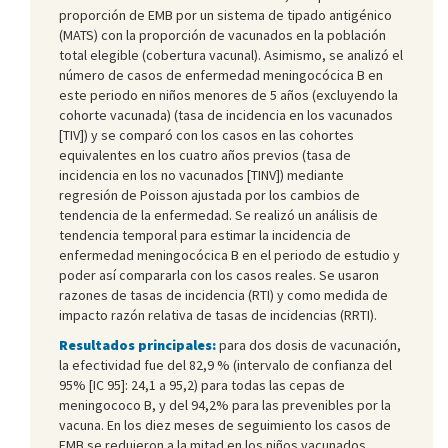
proporción de EMB por un sistema de tipado antigénico
(MATS) con la proporción de vacunados en la población
total elegible (cobertura vacunal). Asimismo, se analizó el
número de casos de enfermedad meningocócica B en
este periodo en niños menores de 5 años (excluyendo la
cohorte vacunada) (tasa de incidencia en los vacunados
[TIV]) y se comparó con los casos en las cohortes
equivalentes en los cuatro años previos (tasa de
incidencia en los no vacunados [TINV]) mediante
regresión de Poisson ajustada por los cambios de
tendencia de la enfermedad. Se realizó un análisis de
tendencia temporal para estimar la incidencia de
enfermedad meningocócica B en el periodo de estudio y
poder así compararla con los casos reales. Se usaron
razones de tasas de incidencia (RTI) y como medida de
impacto razón relativa de tasas de incidencias (RRTI).
Resultados principales:
para dos dosis de vacunación,
la efectividad fue del 82,9 % (intervalo de confianza del
95% [IC 95]: 24,1 a 95,2) para todas las cepas de
meningococo B, y del 94,2% para las prevenibles por la
vacuna. En los diez meses de seguimiento los casos de
EMB se redujeron a la mitad en los niños vacunados