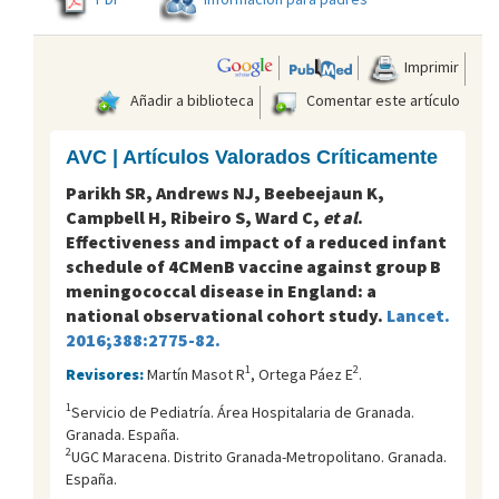
Imprimir
Añadir a biblioteca
Comentar este artículo
AVC | Artículos Valorados Críticamente
Parikh SR, Andrews NJ, Beebeejaun K,
Campbell H, Ribeiro S, Ward C,
et al
.
Effectiveness and impact of a reduced infant
schedule of 4CMenB vaccine against group B
meningococcal disease in England: a
national observational cohort study.
Lancet.
2016;388:2775-82.
1
2
Revisores:
Martín Masot R
, Ortega Páez E
.
1
Servicio de Pediatría. Área Hospitalaria de Granada.
Granada. España.
2
UGC Maracena. Distrito Granada-Metropolitano. Granada.
España.