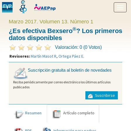
Mostr
menú
Marzo 2017. Volumen 13. Número 1
®
¿Es efectiva Bexsero
? Los primeros
datos disponibles
Valoración: 0 (0 Votos)
Revisores:
Martín Masot R
,
Ortega Páez E
.
Suscripción gratuita al boletín de novedades
Reciba periódicamente por correo electrónico los últimos artículos
publicados
Suscribirse
Resumen
Artículo completo
PDF
Información para padres