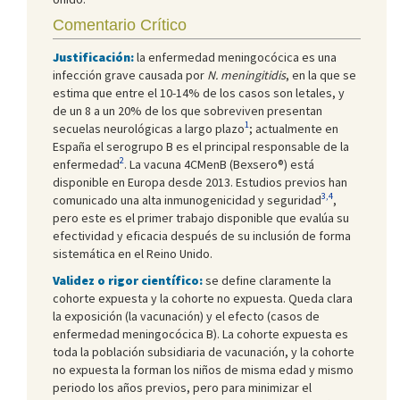
Comentario Crítico
Justificación:
la enfermedad meningocócica es una
infección grave causada por
N.
meningitidis
, en la que se
estima que entre el 10-14% de los casos son letales, y
de un 8 a un 20% de los que sobreviven presentan
1
secuelas neurológicas a largo plazo
; actualmente en
España el serogrupo B es el principal responsable de la
2
enfermedad
. La vacuna 4CMenB (Bexsero®) está
disponible en Europa desde 2013. Estudios previos han
3,4
comunicado una alta inmunogenicidad y seguridad
,
pero este es el primer trabajo disponible que evalúa su
efectividad y eficacia después de su inclusión de forma
sistemática en el Reino Unido.
Validez o rigor científico:
se define claramente la
cohorte expuesta y la cohorte no expuesta. Queda clara
la exposición (la vacunación) y el efecto (casos de
enfermedad meningocócica B). La cohorte expuesta es
toda la población subsidiaria de vacunación, y la cohorte
no expuesta la forman los niños de misma edad y mismo
periodo los años previos, pero para minimizar el