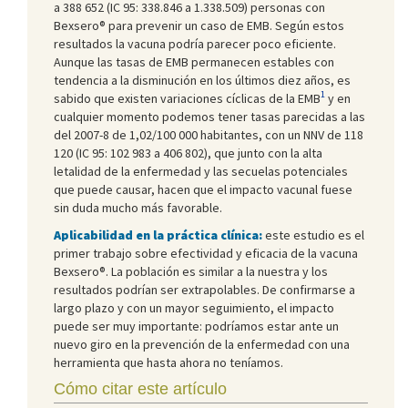
a 388 652 (IC 95: 338.846 a 1.338.509) personas con
Bexsero® para prevenir un caso de EMB. Según estos
resultados la vacuna podría parecer poco eficiente.
Aunque las tasas de EMB permanecen estables con
tendencia a la disminución en los últimos diez años, es
1
sabido que existen variaciones cíclicas de la EMB
y en
cualquier momento podemos tener tasas parecidas a las
del 2007-8 de 1,02/100 000 habitantes, con un NNV de 118
120 (IC 95: 102 983 a 406 802), que junto con la alta
letalidad de la enfermedad y las secuelas potenciales
que puede causar, hacen que el impacto vacunal fuese
sin duda mucho más favorable.
Aplicabilidad en la práctica clínica:
este estudio es el
primer trabajo sobre efectividad y eficacia de la vacuna
Bexsero®. La población es similar a la nuestra y los
resultados podrían ser extrapolables. De confirmarse a
largo plazo y con un mayor seguimiento, el impacto
puede ser muy importante: podríamos estar ante un
nuevo giro en la prevención de la enfermedad con una
herramienta que hasta ahora no teníamos.
Cómo citar este artículo