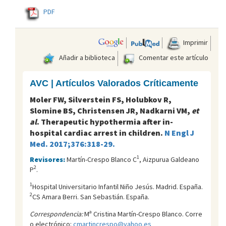
PDF
Imprimir
Añadir a biblioteca
Comentar este artículo
AVC | Artículos Valorados Críticamente
Moler FW, Silverstein FS, Holubkov R,
Slomine BS, Christensen JR, Nadkarni VM,
et
al
. Therapeutic hypothermia after in-
hospital cardiac arrest in children.
N Engl J
Med. 2017;376:318-29.
1
Revisores:
Martín-Crespo Blanco C
, Aizpurua Galdeano
2
P
.
1
Hospital Universitario Infantil Niño Jesús. Madrid. España.
2
CS Amara Berri. San Sebastián. España.
Correspondencia:
Mª Cristina Martín-Crespo Blanco. Corre
o electrónico:
cmartincrespo@yahoo.es