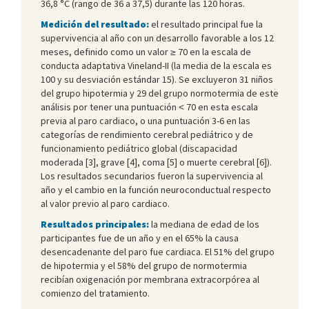
36,8 °C (rango de 36 a 37,5) durante las 120 horas.
Medición del resultado:
el resultado principal fue la
supervivencia al año con un desarrollo favorable a los 12
meses, definido como un valor ≥ 70 en la escala de
conducta adaptativa Vineland-II (la media de la escala es
100 y su desviación estándar 15). Se excluyeron 31 niños
del grupo hipotermia y 29 del grupo normotermia de este
análisis por tener una puntuación ˂ 70 en esta escala
previa al paro cardiaco, o una puntuación 3-6 en las
categorías de rendimiento cerebral pediátrico y de
funcionamiento pediátrico global (discapacidad
moderada [3], grave [4], coma [5] o muerte cerebral [6]).
Los resultados secundarios fueron la supervivencia al
año y el cambio en la función neuroconductual respecto
al valor previo al paro cardiaco.
Resultados principales:
la mediana de edad de los
participantes fue de un año y en el 65% la causa
desencadenante del paro fue cardiaca. El 51% del grupo
de hipotermia y el 58% del grupo de normotermia
recibían oxigenación por membrana extracorpórea al
comienzo del tratamiento.