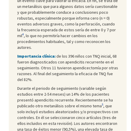
un evento clave para valorar la eficacia. En fin, se trata de
un metanálisis que para algunos datos sería cuestionable
y que probablemente conduce a conclusiones poco
robustas, especialmente porque informa cero (n = 0)
eventos adversos graves, como la perforación, cuando
la frecuencia esperada de estos sería de entre 0 y 7 por
4
mil
, lo que no permitiría hacer cambios en los
procedimientos habituales, tal y como reconocen los
autores.
Importancia clínica:
de los 396 niños con TNQ inicial, 68
fueron diagnosticados con apendicitis recurrente en el
seguimiento. Otros 11 tuvieron apendicectomía por otras
razones. Al final del seguimiento la eficacia de TNQ fue
del 82%.
Durante el periodo de seguimiento (variable según
estudios entre 2-54 meses) un 14% de los pacientes
presentó apendicitis recurrente. Recientemente se ha
5
publicado otro metanálisis sobre el mismo tema
, que
solo incluyó estudios aleatorizados y/o prospectivos con
controles. En él se seleccionaron cinco artículos (tres de
ellos incluidos en esta revisión). Los autores encontraron
una tasa de éxitos menor (90,5%), una elevada tasa de