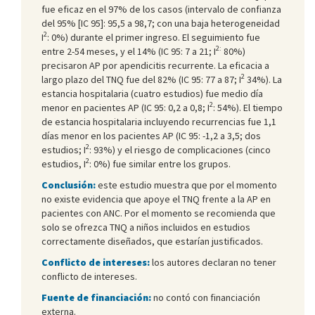
fue eficaz en el 97% de los casos (intervalo de confianza
del 95% [IC 95]: 95,5 a 98,7; con una baja heterogeneidad
2
I
: 0%) durante el primer ingreso. El seguimiento fue
2:
entre 2-54 meses, y el 14% (IC 95: 7 a 21; I
80%)
precisaron AP por apendicitis recurrente. La eficacia a
2
largo plazo del TNQ fue del 82% (IC 95: 77 a 87; I
34%). La
estancia hospitalaria (cuatro estudios) fue medio día
2
menor en pacientes AP (IC 95: 0,2 a 0,8; I
: 54%). El tiempo
de estancia hospitalaria incluyendo recurrencias fue 1,1
días menor en los pacientes AP (IC 95: -1,2 a 3,5; dos
2
estudios; I
: 93%) y el riesgo de complicaciones (cinco
2
estudios, I
: 0%) fue similar entre los grupos.
Conclusión:
este estudio muestra que por el momento
no existe evidencia que apoye el TNQ frente a la AP en
pacientes con ANC. Por el momento se recomienda que
solo se ofrezca TNQ a niños incluidos en estudios
correctamente diseñados, que estarían justificados.
Conflicto de intereses:
los autores declaran no tener
conflicto de intereses.
Fuente de financiación:
no contó con financiación
externa.