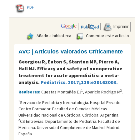
PDF
Imprimir
Añadir a biblioteca
Comentar este artículo
AVC | Artículos Valorados Críticamente
Georgiou R, Eaton S, Stanton MP, Pierro A,
Hall NJ. Efficacy and safety of nonoperative
treatment for acute appendicitis: a meta-
analysis.
Pediatrics. 2017;139:e20163003.
1
2
Revisores:
Cuestas Montañés EJ
, Aparicio Rodrigo M
.
1
Servicio de Pediatría y Neonatología. Hospital Privado.
Centro Formador. Facultad de Ciencias Médicas.
Universidad Nacional de Córdoba. Córdoba. Argentina.
2
CS Entrevías. Departamento de Pediatría. Facultad de
Medicina. Universidad Complutense de Madrid. Madrid.
España.