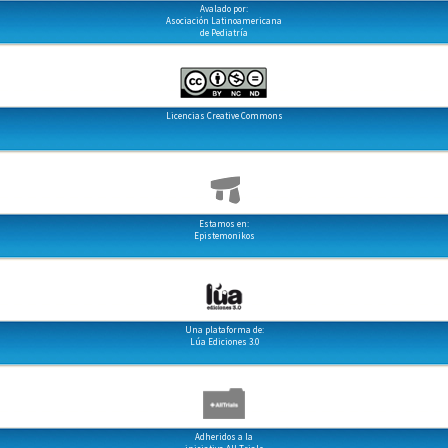
Avalado por:
Asociación Latinoamericana
de Pediatría
Licencias Creative Commons
Estamos en:
Epistemonikos
Una plataforma de:
Lúa Ediciones 3.0
Adheridos a la