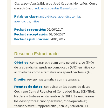
Correspondencia:
Eduardo José Cuestas Montañés. Corre
o electrónico:
eduardo.cuestas@gmail.com
Palabras clave:
antibióticos
;
apendicetomía
;
apendicitis
;
niños
Fecha de recepción:
06/06/2017
Fecha de aceptación:
08/06/2017
Fecha de publicación:
14/06/2017
Resumen Estructurado
Objetivo:
comparar el tratamiento no quirúrgico (TNQ)
de la apendicitis aguda no complicada (ANC) en niños con
antibióticos como alternativa a la apendicectomía (AP).
Diseño:
revisión sistemática con metanálisis.
Fuentes de datos:
se revisaron las bases de datos
Cochrane Central Register of Controlled Trials (CENTRAL),
Medline y Embase en diciembre de 2015. Se emplearon
los descriptores: “nonoperative”, “non-operative”,
“conservative”, “appendicitis”, “child”, “children”. El